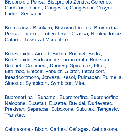
Bisoprololo Pensa, Bisoprololo Zentiva Generics,
Cardicor, Concor, Congesco, Congescor, Cosyrel,
Lodoz, Sequacor.
Bromexina - Bisolvon, Bisolvon Linctus, Bromexina
Pensa, Flutoxil, Froben Tosse Grassa, Nirolex Tosse
Catarro, Tusseval Mucolitico.
Budesonide - Aircort, Bidien, Bodinet, Bodix,
Budesonide, Budesonide Formoterolo, Budexan,
Budineb, Cortiment, Duoresp Spiromax, Eltair,
Eltairneb, Entocir, Fobuler, Gibiter, Intesticort,
Intesticortmono, Jorveza, Kesol, Pulmaxan, Pulmelia,
Sinestic, Symbicort, Symbicort Mite.
Buprenorfina - Bunamol, Buprenorfina, Buprenorfina
Naloxone, Busetalt, Busette, Buvidal, Durlevatec,
Prekisan, Septrapat, Suboxone, Subutex, Temgesic,
Transtec.
Ceftriaxone - Bixon, Caritex, Ceftages, Ceftriaxone,