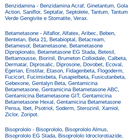
Benzidamina - Benzidamina Acraf, Ginetantum, Gola
Action, Saniflor, Septafar, Septolete, Tantum, Tantum
Verde Gengivite e Stomatite, Verax.
Betametasone - Alfaflor, Alfatex, Aribec, Beben,
Bentelan, Beta 21, Betabioptal, Betacream,
Betamesol, Betametasone, Betametasone
Dipropionato, Betametasone EG Stada, Betesil,
Bettamousse, Biorinil, Brumeton Colloidale, Calbeta,
Dermatar, Diprosalic, Diprosone, Dovobet, Ecoval,
Egerian, Enstilar, Etason, Fidagenbeta, Flogoderm,
Fucicort, Fucimixbeta, Fusapielbeta, Fusicutanbeta,
Gebexone, Gentalyn Beta, Gentamicina
Betametasone, Gentamicina Betametasone ABC,
Gentamicina Betametasone GIT, Gentamicina
Betametasone Hexal, Gentamicina Betametasone
Pensa, Ibet, Psotriol, Soderm, Sterozinil, Xamiol,
Ziclor, Zoripot.
Bisoprololo - Bisoprololo, Bisoprololo Almus,
Bisoprololo EG Stada, Bisoprololo Idroclorotiazide,