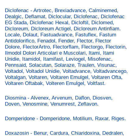
Diclofenac - Artrotec, Brexiadvance, Calminemed,
Dealgic, Deflamat, Diclocular, Diclofenac, Diclofenac
EG Stada, Diclofenac Hexal, Dicloftil, Diclomed,
Dicloreum, Dicloreum Actigel, Dicloreum Antinfiam.
Locale, Dolaut, Fastuadvance, Fastuflex, Fastum
Antidolorifico, Fenadol, Fender, Flector, Flector
Dolore, FlectorArtro, Flectorflam, Flectorgo, Flectorin,
Ilmodol Dolori Articolari e Muscolari, Itami, Itami
Unidie, Itamidol, Itamifast, Leviogel, Misofenac,
Pennsaid, Solacutan, Solaraze, Traulen, Visunac,
Voltadol, Voltadol Unidie, Voltadvance, Voltadvancego,
Voltalgan, Voltaren, Voltaren Emulgel, Voltaren Ofta,
Voltaren Oftabak, Volteren Emulgel, Voltfast.
Diosmina - Alvenex, Arvenum, Daflon, Diosven,
Doven, Venosmine, Venumrest, Zeflavon.
Domperidone - Domperidone, Motilium, Raxar, Riges.
Doxazosin - Benur, Cardura, Chiaridoxina, Dedralen,