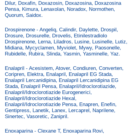
Dilur, Doxafin, Doxazosin, Doxazosina, Doxazosina
Pensa, Kimura, Lenaxolan, Noradox, Normothen,
Quorum, Saidox.
Drospirenone - Angeliq, Calindir, Daylette, Drospil,
Drosure, Drosurelle, Drovelis, Etinilestradiolo
Drospirenone, Lerna, Liladros, Lusine, Lusinelle, Lutiz,
Midiana, Mycyclamen, Myviolet, Mywy, Paosonelle,
Rubidelle, Rubira, Slinda, Yasmin, Yasminelle, Yaz.
Enalapril - Acesistem, Atover, Condiuren, Converten,
Coripren, Elektra, Enalapril, Enalapril EG Stada,
Enalapril Lercanidipina, Enalapril Lercanidipina EG
Stada, Enalapril Pensa, Enalapril/Idroclorotiazide,
Enalapril/Idroclorotiazide Eurogenerici,
Enalapril/Idroclorotiazide Hexal,
Enalapril/Idroclorotiazide Pensa, Enapren, Enefin,
Gentipress, Lanetik, Lanex, Lercaprel, Naprilene,
Sinertec, Vasoretic, Zanipril.
Enoxaparina - Clexane T, Enoxaparina Rovi,