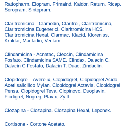
Ratiopharm, Elopram, Frimaind, Kaidor, Return, Ricap,
Seropram, Sintopram.
Claritromicina - Clamodin, Claritrol, Claritromicina,
Claritromicina Eugenerici, Claritromicina HCS,
Claritromicina Hexal, Clarmac, Klacid, Kloreniss,
Kruklar, Macladin, Veclam.
Clindamicina - Acnatac, Cleocin, Clindamicina
Fosfato, Clindamicina SAME, Clindax, Dalacin C,
Dalacin C Fosfato, Dalacin T, Duac, Zindaclin.
Clopidogrel - Averelix, Clopidogrel, Clopidogrel Acido
Acetilsalicilico Mylan, Clopidogrel Actavis, Clopidogrel
Pensa, Clopidogrel Teva, Clopinovo, Duoplavin,
Flodigrel, Nogreg, Plavix, Zyllt.
Clozapina - Clozapina, Clozapina Hexal, Leponex.
Cortisone - Cortone Acetato.