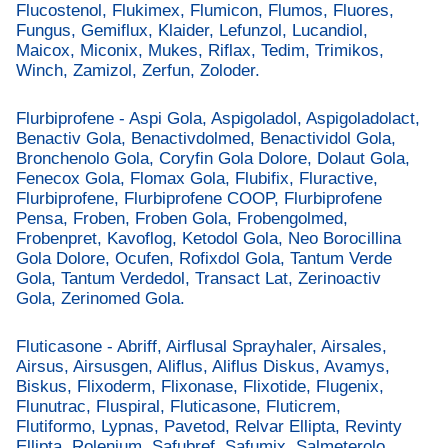
Flucostenol, Flukimex, Flumicon, Flumos, Fluores,
Fungus, Gemiflux, Klaider, Lefunzol, Lucandiol,
Maicox, Miconix, Mukes, Riflax, Tedim, Trimikos,
Winch, Zamizol, Zerfun, Zoloder.
Flurbiprofene - Aspi Gola, Aspigoladol, Aspigoladolact,
Benactiv Gola, Benactivdolmed, Benactividol Gola,
Bronchenolo Gola, Coryfin Gola Dolore, Dolaut Gola,
Fenecox Gola, Flomax Gola, Flubifix, Fluractive,
Flurbiprofene, Flurbiprofene COOP, Flurbiprofene
Pensa, Froben, Froben Gola, Frobengolmed,
Frobenpret, Kavoflog, Ketodol Gola, Neo Borocillina
Gola Dolore, Ocufen, Rofixdol Gola, Tantum Verde
Gola, Tantum Verdedol, Transact Lat, Zerinoactiv
Gola, Zerinomed Gola.
Fluticasone - Abriff, Airflusal Sprayhaler, Airsales,
Airsus, Airsusgen, Aliflus, Aliflus Diskus, Avamys,
Biskus, Flixoderm, Flixonase, Flixotide, Flugenix,
Flunutrac, Fluspiral, Fluticasone, Fluticrem,
Flutiformo, Lypnas, Pavetod, Relvar Ellipta, Revinty
Ellipta, Rolenium, Safubref, Safumix, Salmeterolo