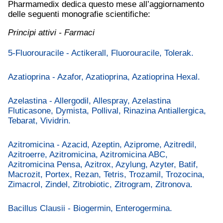
Pharmamedix dedica questo mese all’aggiornamento
delle seguenti monografie scientifiche:
Principi attivi - Farmaci
5-Fluorouracile - Actikerall, Fluorouracile, Tolerak.
Azatioprina - Azafor, Azatioprina, Azatioprina Hexal.
Azelastina - Allergodil, Allespray, Azelastina
Fluticasone, Dymista, Pollival, Rinazina Antiallergica,
Tebarat, Vividrin.
Azitromicina - Azacid, Azeptin, Aziprome, Azitredil,
Azitroerre, Azitromicina, Azitromicina ABC,
Azitromicina Pensa, Azitrox, Azylung, Azyter, Batif,
Macrozit, Portex, Rezan, Tetris, Trozamil, Trozocina,
Zimacrol, Zindel, Zitrobiotic, Zitrogram, Zitronova.
Bacillus Clausii - Biogermin, Enterogermina.