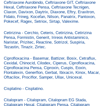
Ceftriaxone Aurobindo, Ceftriaxone GIT, Ceftriaxone
Hexal, Ceftriaxone Pensa, Ceftriaxone Tecnigen,
Claxon, Davixon, Daytrix, Diaxone, Eftry, Eraxitron,
Fidato, Frineg, Kocefan, Nilson, Panatrix, Pantoxon,
Pokecef, Ragex, Setriox, Sirtap, Valexime.
Cetirizina - Cerchio, Ceteris, Cetirizina, Cetirizina
Pensa, Formistin, Generit, Irireos Antistaminico,
Naristar, Prizitec, Reactine, Sotrizol, Suspiria,
Tezastin, Tinazir, Zirtec.
Ciprofloxacina - Basemar, Battizer, Bosix, Cetraflux,
Cexidal, Chinocid, Cilodex, Ciperus, Ciprofloxacina,
Ciprofloxacina Pensa, Ciproxin, Cuspis, Eoxin,
Flontalexin, Generflon, Gerbat, Ibixacin, Kinox, Macar,
Oftacilox, Prociflor, Samper, Ullax, Unicexal.
Cisplatino - Cisplatino.
Citalopram - Citalopram, Citalopram EG Stada,
Citalopram Hexal, Citalopram Pensa, Citalopram