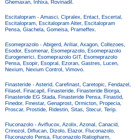
Ghemaxan, Inhixa, Rovinadil.
Escitalopram - Amasci, Cipralex, Entact, Escertal,
Escitalopram, Escitalopram Alter, Escitalopram
Pensa, Giachela, Gomeisa, Prameffex.
Esomeprazolo - Abigerd, Ariliar, Axagon, Collezoes,
Esodor, Esomenar, Esomeprazolo, Esomeprazolo
Eurogenerici, Esomeprazolo GIT, Esomeprazolo
Pensa, Esopir, Esopral, Ezoran, Gastres, Lucen,
Nexium, Nexium Control, Vimovo.
Finasteride - Asterid, Carefinast, Caretopic, Fendazel,
Filasel, Finacapil, Finasteride, Finasteride Biorga,
Finasteride EG Stada, Finasteride Pensa, Finastid,
Finedor, Finestar, Genaprost, Ormicton, Propecia,
Proscar, Prostide, Ridestin, Sitas, Stecur, Terip.
Fluconazolo - Aviflucox, Azolix, Azonal, Canacid,
Crinozol, Diflucan, Dizolo, Elazor, Fluconazolo,
Fluconazolo Pensa, Fluconazolo Ratiopharm,