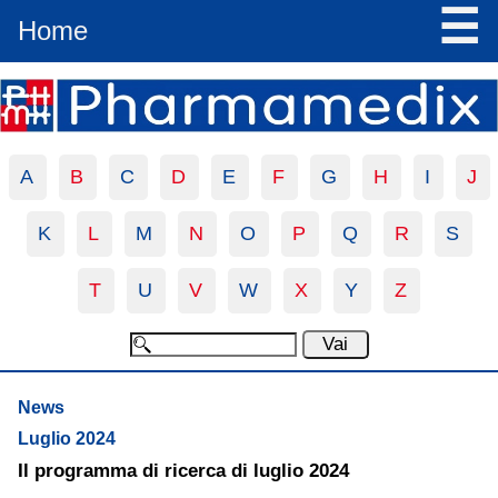
☰
Home
A
B
C
D
E
F
G
H
I
J
K
L
M
N
O
P
Q
R
S
T
U
V
W
X
Y
Z
News
Luglio 2024
Il programma di ricerca di luglio 2024