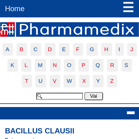
☰
Home
A
B
C
D
E
F
G
H
I
J
K
L
M
N
O
P
Q
R
S
T
U
V
W
X
Y
Z
Bacillus Clausii
BACILLUS CLAUSII