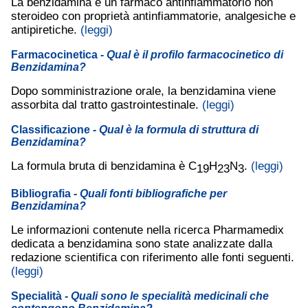
La benzidamina è un farmaco antinfiammatorio non
steroideo con proprietà antinfiammatorie, analgesiche e
antipiretiche.
(leggi)
Farmacocinetica
- Qual è il profilo farmacocinetico di
Benzidamina?
Dopo somministrazione orale, la benzidamina viene
assorbita dal tratto gastrointestinale.
(leggi)
Classificazione
- Qual è la formula di struttura di
Benzidamina?
La formula bruta di benzidamina è C
H
N
.
(leggi)
19
23
3
Bibliografia
- Quali fonti bibliografiche per
Benzidamina?
Le informazioni contenute nella ricerca Pharmamedix
dedicata a benzidamina sono state analizzate dalla
redazione scientifica con riferimento alle fonti seguenti.
(leggi)
Specialità
- Quali sono le specialità medicinali che