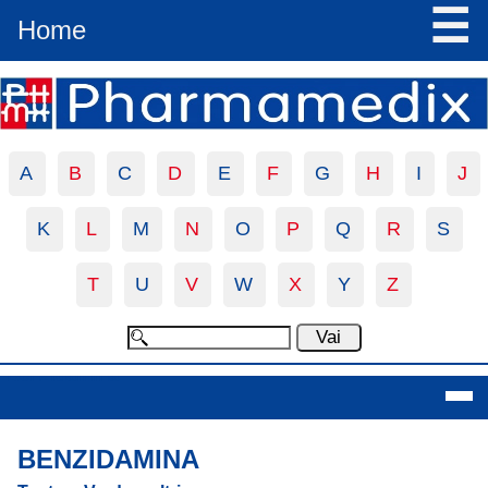
☰
Home
A
B
C
D
E
F
G
H
I
J
K
L
M
N
O
P
Q
R
S
T
U
V
W
X
Y
Z
Benzidamina
BENZIDAMINA