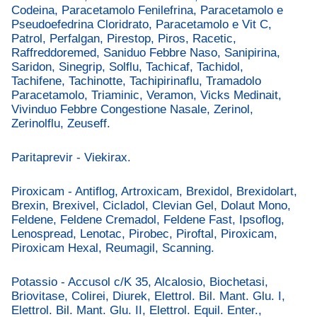
Codeina, Paracetamolo Fenilefrina, Paracetamolo e
Pseudoefedrina Cloridrato, Paracetamolo e Vit C,
Patrol, Perfalgan, Pirestop, Piros, Racetic,
Raffreddoremed, Saniduo Febbre Naso, Sanipirina,
Saridon, Sinegrip, Solflu, Tachicaf, Tachidol,
Tachifene, Tachinotte, Tachipirinaflu, Tramadolo
Paracetamolo, Triaminic, Veramon, Vicks Medinait,
Vivinduo Febbre Congestione Nasale, Zerinol,
Zerinolflu, Zeuseff.
Paritaprevir - Viekirax.
Piroxicam - Antiflog, Artroxicam, Brexidol, Brexidolart,
Brexin, Brexivel, Cicladol, Clevian Gel, Dolaut Mono,
Feldene, Feldene Cremadol, Feldene Fast, Ipsoflog,
Lenospread, Lenotac, Pirobec, Piroftal, Piroxicam,
Piroxicam Hexal, Reumagil, Scanning.
Potassio - Accusol c/K 35, Alcalosio, Biochetasi,
Briovitase, Colirei, Diurek, Elettrol. Bil. Mant. Glu. I,
Elettrol. Bil. Mant. Glu. II, Elettrol. Equil. Enter.,