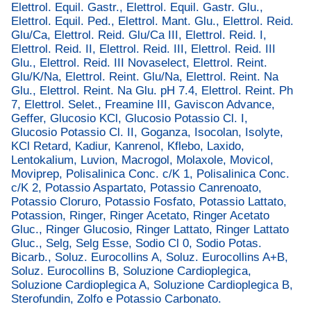
Elettrol. Equil. Gastr., Elettrol. Equil. Gastr. Glu.,
Elettrol. Equil. Ped., Elettrol. Mant. Glu., Elettrol. Reid.
Glu/Ca, Elettrol. Reid. Glu/Ca III, Elettrol. Reid. I,
Elettrol. Reid. II, Elettrol. Reid. III, Elettrol. Reid. III
Glu., Elettrol. Reid. III Novaselect, Elettrol. Reint.
Glu/K/Na, Elettrol. Reint. Glu/Na, Elettrol. Reint. Na
Glu., Elettrol. Reint. Na Glu. pH 7.4, Elettrol. Reint. Ph
7, Elettrol. Selet., Freamine III, Gaviscon Advance,
Geffer, Glucosio KCl, Glucosio Potassio Cl. I,
Glucosio Potassio Cl. II, Goganza, Isocolan, Isolyte,
KCl Retard, Kadiur, Kanrenol, Kflebo, Laxido,
Lentokalium, Luvion, Macrogol, Molaxole, Movicol,
Moviprep, Polisalinica Conc. c/K 1, Polisalinica Conc.
c/K 2, Potassio Aspartato, Potassio Canrenoato,
Potassio Cloruro, Potassio Fosfato, Potassio Lattato,
Potassion, Ringer, Ringer Acetato, Ringer Acetato
Gluc., Ringer Glucosio, Ringer Lattato, Ringer Lattato
Gluc., Selg, Selg Esse, Sodio Cl 0, Sodio Potas.
Bicarb., Soluz. Eurocollins A, Soluz. Eurocollins A+B,
Soluz. Eurocollins B, Soluzione Cardioplegica,
Soluzione Cardioplegica A, Soluzione Cardioplegica B,
Sterofundin, Zolfo e Potassio Carbonato.