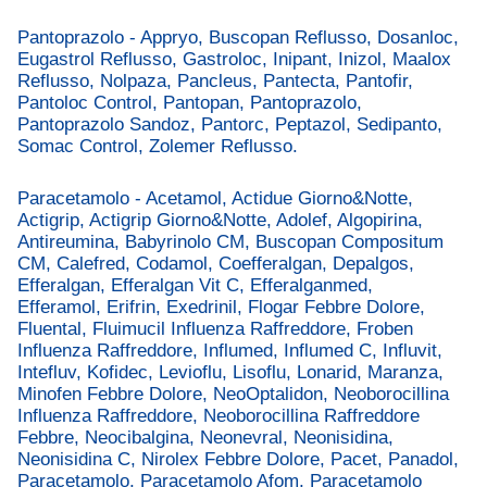
Pantoprazolo - Appryo, Buscopan Reflusso, Dosanloc,
Eugastrol Reflusso, Gastroloc, Inipant, Inizol, Maalox
Reflusso, Nolpaza, Pancleus, Pantecta, Pantofir,
Pantoloc Control, Pantopan, Pantoprazolo,
Pantoprazolo Sandoz, Pantorc, Peptazol, Sedipanto,
Somac Control, Zolemer Reflusso.
Paracetamolo - Acetamol, Actidue Giorno&Notte,
Actigrip, Actigrip Giorno&Notte, Adolef, Algopirina,
Antireumina, Babyrinolo CM, Buscopan Compositum
CM, Calefred, Codamol, Coefferalgan, Depalgos,
Efferalgan, Efferalgan Vit C, Efferalganmed,
Efferamol, Erifrin, Exedrinil, Flogar Febbre Dolore,
Fluental, Fluimucil Influenza Raffreddore, Froben
Influenza Raffreddore, Influmed, Influmed C, Influvit,
Intefluv, Kofidec, Levioflu, Lisoflu, Lonarid, Maranza,
Minofen Febbre Dolore, NeoOptalidon, Neoborocillina
Influenza Raffreddore, Neoborocillina Raffreddore
Febbre, Neocibalgina, Neonevral, Neonisidina,
Neonisidina C, Nirolex Febbre Dolore, Pacet, Panadol,
Paracetamolo, Paracetamolo Afom, Paracetamolo