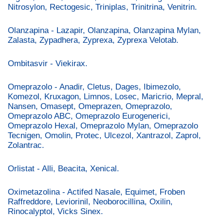
Nitrosylon, Rectogesic, Triniplas, Trinitrina, Venitrin.
Olanzapina - Lazapir, Olanzapina, Olanzapina Mylan,
Zalasta, Zypadhera, Zyprexa, Zyprexa Velotab.
Ombitasvir - Viekirax.
Omeprazolo - Anadir, Cletus, Dages, Ibimezolo,
Komezol, Kruxagon, Limnos, Losec, Maricrio, Mepral,
Nansen, Omasept, Omeprazen, Omeprazolo,
Omeprazolo ABC, Omeprazolo Eurogenerici,
Omeprazolo Hexal, Omeprazolo Mylan, Omeprazolo
Tecnigen, Omolin, Protec, Ulcezol, Xantrazol, Zaprol,
Zolantrac.
Orlistat - Alli, Beacita, Xenical.
Oximetazolina - Actifed Nasale, Equimet, Froben
Raffreddore, Leviorinil, Neoborocillina, Oxilin,
Rinocalyptol, Vicks Sinex.