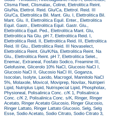
Clisma Fleet, Clismalax, Colirei, Eletrolitica Reint.
Glu/Na, Elettrol. Reid. Glu/Ca, Elettrol. Reid. III
Glu/Ca, Elettrolitica Bil. Mant. Glu. I, Elettrolitica Bil.
Mant. Glu. II, Elettrolitica Equil. Enter., Elettrolitica
Equil. Gastr., Elettrolitica Equil. Gastr. Glu.,
Elettrolitica Equil. Ped., Elettrolitica Mant. Glu,
Elettrolitica Na Glu. pH 7, Elettrolitica Reid. I,
Elettrolitica Reid. II, Elettrolitica Reid. III, Elettrolitica
Reid. III Glu., Elettrolitica Reid. III Novaselect,
Elettrolitica Reint. Glu/K/Na, Elettrolitica Reint. Na
Glu., Elettrolitica Reint. pH 7, Elettrolitica Selet.,
Enemac, Extraneal, Fosfato Sodico, Freamine III,
Gelofusine, Glicerolo 10% NaCl, Glucosio NaCl I,
Glucosio NaCl II, Glucosio NaCl III, Goganza,
Isocolan, Isolyte, Laxido, Macrogol, Mannitolo NaCl
5%, Molaxole, Movicol, Moviprep, Novilax, Nutriperi
Lipid, Nutriplus Lipid, Nutrispecial Lipid, Phospholax,
Physioneal, Polisalinica Conc. c/K 1, Polisalinica
Conc. c/K 2, Polisalinica Conc. s/K, Ringer, Ringer
Acetato, Ringer Acetato Glucosio, Ringer Glucosio,
Ringer Lattato, Ringer Lattato Glucosio, Selg, Selg
Esse, Sodio Acetato, Sodio Citrato, Sodio Citrato 3,