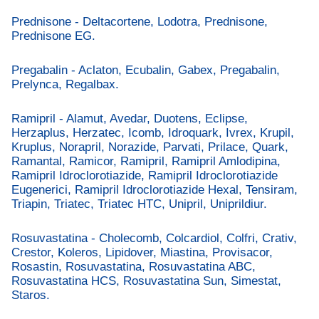
Prednisone - Deltacortene, Lodotra, Prednisone,
Prednisone EG.
Pregabalin - Aclaton, Ecubalin, Gabex, Pregabalin,
Prelynca, Regalbax.
Ramipril - Alamut, Avedar, Duotens, Eclipse,
Herzaplus, Herzatec, Icomb, Idroquark, Ivrex, Krupil,
Kruplus, Norapril, Norazide, Parvati, Prilace, Quark,
Ramantal, Ramicor, Ramipril, Ramipril Amlodipina,
Ramipril Idroclorotiazide, Ramipril Idroclorotiazide
Eugenerici, Ramipril Idroclorotiazide Hexal, Tensiram,
Triapin, Triatec, Triatec HTC, Unipril, Uniprildiur.
Rosuvastatina - Cholecomb, Colcardiol, Colfri, Crativ,
Crestor, Koleros, Lipidover, Miastina, Provisacor,
Rosastin, Rosuvastatina, Rosuvastatina ABC,
Rosuvastatina HCS, Rosuvastatina Sun, Simestat,
Staros.