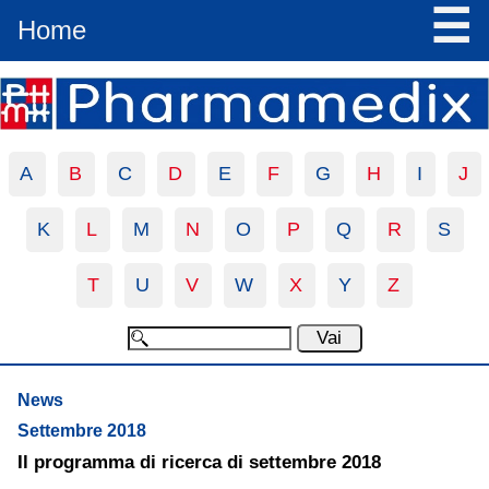
☰
Home
A
B
C
D
E
F
G
H
I
J
K
L
M
N
O
P
Q
R
S
T
U
V
W
X
Y
Z
News
Settembre 2018
Il programma di ricerca di settembre 2018