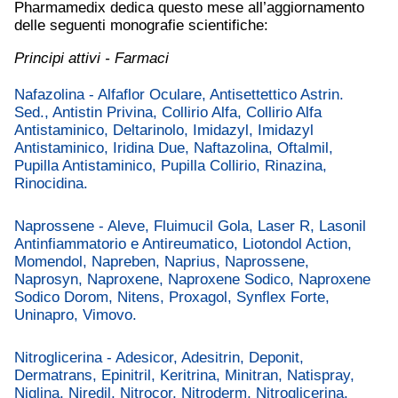
Pharmamedix dedica questo mese all’aggiornamento
delle seguenti monografie scientifiche:
Principi attivi - Farmaci
Nafazolina - Alfaflor Oculare, Antisettettico Astrin.
Sed., Antistin Privina, Collirio Alfa, Collirio Alfa
Antistaminico, Deltarinolo, Imidazyl, Imidazyl
Antistaminico, Iridina Due, Naftazolina, Oftalmil,
Pupilla Antistaminico, Pupilla Collirio, Rinazina,
Rinocidina.
Naprossene - Aleve, Fluimucil Gola, Laser R, Lasonil
Antinfiammatorio e Antireumatico, Liotondol Action,
Momendol, Napreben, Naprius, Naprossene,
Naprosyn, Naproxene, Naproxene Sodico, Naproxene
Sodico Dorom, Nitens, Proxagol, Synflex Forte,
Uninapro, Vimovo.
Nitroglicerina - Adesicor, Adesitrin, Deponit,
Dermatrans, Epinitril, Keritrina, Minitran, Natispray,
Niglina, Niredil, Nitrocor, Nitroderm, Nitroglicerina,