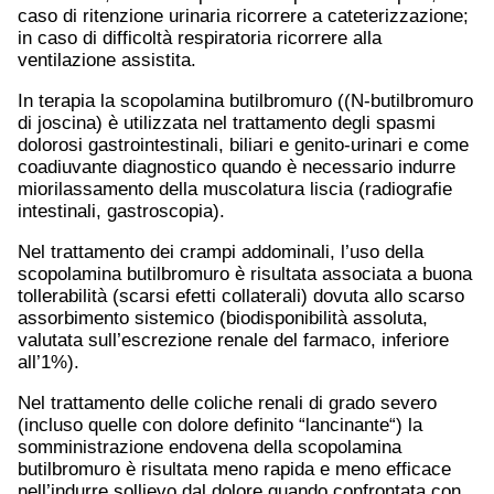
caso di ritenzione urinaria ricorrere a cateterizzazione;
in caso di difficoltà respiratoria ricorrere alla
ventilazione assistita.
In terapia la scopolamina butilbromuro ((N-butilbromuro
di joscina) è utilizzata nel trattamento degli spasmi
dolorosi gastrointestinali, biliari e genito-urinari e come
coadiuvante diagnostico quando è necessario indurre
miorilassamento della muscolatura liscia (radiografie
intestinali, gastroscopia).
Nel trattamento dei crampi addominali, l’uso della
scopolamina butilbromuro è risultata associata a buona
tollerabilità (scarsi efetti collaterali) dovuta allo scarso
assorbimento sistemico (biodisponibilità assoluta,
valutata sull’escrezione renale del farmaco, inferiore
all’1%).
Nel trattamento delle coliche renali di grado severo
(incluso quelle con dolore definito “lancinante“) la
somministrazione endovena della scopolamina
butilbromuro è risultata meno rapida e meno efficace
nell’indurre sollievo dal dolore quando confrontata con