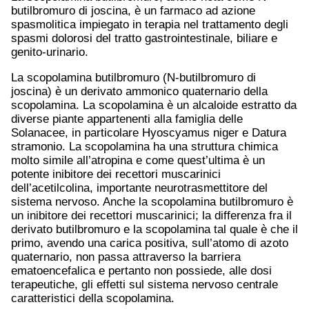
butilbromuro di joscina, è un farmaco ad azione
spasmolitica impiegato in terapia nel trattamento degli
spasmi dolorosi del tratto gastrointestinale, biliare e
genito-urinario.
La scopolamina butilbromuro (N-butilbromuro di
joscina) è un derivato ammonico quaternario della
scopolamina. La scopolamina è un alcaloide estratto da
diverse piante appartenenti alla famiglia delle
Solanacee, in particolare Hyoscyamus niger e Datura
stramonio. La scopolamina ha una struttura chimica
molto simile all’atropina e come quest’ultima è un
potente inibitore dei recettori muscarinici
dell’acetilcolina, importante neurotrasmettitore del
sistema nervoso. Anche la scopolamina butilbromuro è
un inibitore dei recettori muscarinici; la differenza fra il
derivato butilbromuro e la scopolamina tal quale è che il
primo, avendo una carica positiva, sull’atomo di azoto
quaternario, non passa attraverso la barriera
ematoencefalica e pertanto non possiede, alle dosi
terapeutiche, gli effetti sul sistema nervoso centrale
caratteristici della scopolamina.