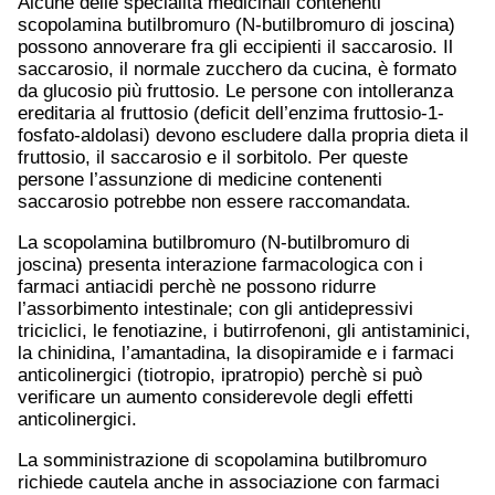
Alcune delle specialità medicinali contenenti
scopolamina butilbromuro (N-butilbromuro di joscina)
possono annoverare fra gli eccipienti il saccarosio. Il
saccarosio, il normale zucchero da cucina, è formato
da glucosio più fruttosio. Le persone con intolleranza
ereditaria al fruttosio (deficit dell’enzima fruttosio-1-
fosfato-aldolasi) devono escludere dalla propria dieta il
fruttosio, il saccarosio e il sorbitolo. Per queste
persone l’assunzione di medicine contenenti
saccarosio potrebbe non essere raccomandata.
La scopolamina butilbromuro (N-butilbromuro di
joscina) presenta interazione farmacologica con i
farmaci antiacidi perchè ne possono ridurre
l’assorbimento intestinale; con gli antidepressivi
triciclici, le fenotiazine, i butirrofenoni, gli antistaminici,
la chinidina, l’amantadina, la disopiramide e i farmaci
anticolinergici (tiotropio, ipratropio) perchè si può
verificare un aumento considerevole degli effetti
anticolinergici.
La somministrazione di scopolamina butilbromuro
richiede cautela anche in associazione con farmaci