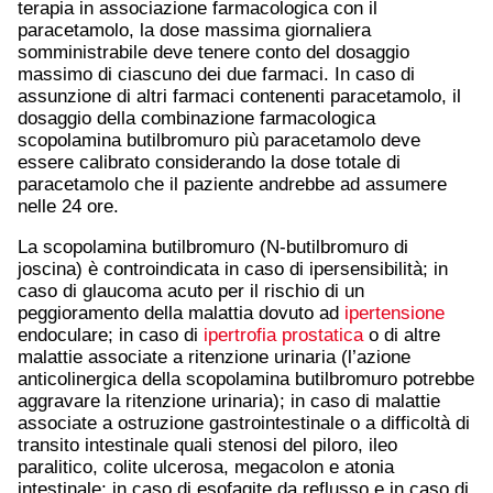
terapia in associazione farmacologica con il
paracetamolo, la dose massima giornaliera
somministrabile deve tenere conto del dosaggio
massimo di ciascuno dei due farmaci. In caso di
assunzione di altri farmaci contenenti paracetamolo, il
dosaggio della combinazione farmacologica
scopolamina butilbromuro più paracetamolo deve
essere calibrato considerando la dose totale di
paracetamolo che il paziente andrebbe ad assumere
nelle 24 ore.
La scopolamina butilbromuro (N-butilbromuro di
joscina) è controindicata in caso di ipersensibilità; in
caso di glaucoma acuto per il rischio di un
peggioramento della malattia dovuto ad
ipertensione
endoculare; in caso di
ipertrofia prostatica
o di altre
malattie associate a ritenzione urinaria (l’azione
anticolinergica della scopolamina butilbromuro potrebbe
aggravare la ritenzione urinaria); in caso di malattie
associate a ostruzione gastrointestinale o a difficoltà di
transito intestinale quali stenosi del piloro, ileo
paralitico, colite ulcerosa, megacolon e atonia
intestinale; in caso di esofagite da reflusso e in caso di