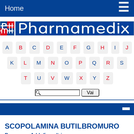
☰
Home
A
B
C
D
E
F
G
H
I
J
K
L
M
N
O
P
Q
R
S
T
U
V
W
X
Y
Z
Scopolamina Butilbromuro
SCOPOLAMINA BUTILBROMURO