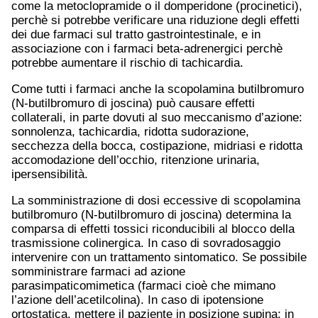
come la metoclopramide o il domperidone (procinetici),
perchè si potrebbe verificare una riduzione degli effetti
dei due farmaci sul tratto gastrointestinale, e in
associazione con i farmaci beta-adrenergici perchè
potrebbe aumentare il rischio di tachicardia.
Come tutti i farmaci anche la scopolamina butilbromuro
(N-butilbromuro di joscina) può causare effetti
collaterali, in parte dovuti al suo meccanismo d’azione:
sonnolenza, tachicardia, ridotta sudorazione,
secchezza della bocca, costipazione, midriasi e ridotta
accomodazione dell’occhio, ritenzione urinaria,
ipersensibilità.
La somministrazione di dosi eccessive di scopolamina
butilbromuro (N-butilbromuro di joscina) determina la
comparsa di effetti tossici riconducibili al blocco della
trasmissione colinergica. In caso di sovradosaggio
intervenire con un trattamento sintomatico. Se possibile
somministrare farmaci ad azione
parasimpaticomimetica (farmaci cioè che mimano
l’azione dell’acetilcolina). In caso di ipotensione
ortostatica, mettere il paziente in posizione supina; in