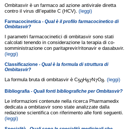
Ombitasvir è un farmaco ad azione antivirale diretta
contro il virus dll’epatite C (HCV).
(leggi)
Farmacocinetica
- Qual è il profilo farmacocinetico di
Ombitasvir?
I parametri farmacocinetici di ombitasvir sono stati
calcolati tenendo in considerazione la terapia di co-
somministrazione con paritaprevir/ritonavir e dasabuvir.
(leggi)
Classificazione
- Qual è la formula di struttura di
Ombitasvir?
La formula bruta di ombitasvir è C
H
N
O
.
(leggi)
50
67
7
8
Bibliografia
- Quali fonti bibliografiche per Ombitasvir?
Le informazioni contenute nella ricerca Pharmamedix
dedicata a ombitasvir sono state analizzate dalla
redazione scientifica con riferimento alle fonti seguenti.
(leggi)
Specialità
- Quali sono le specialità medicinali che