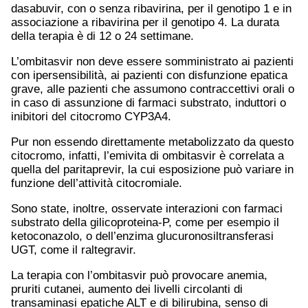
dasabuvir, con o senza ribavirina, per il genotipo 1 e in
associazione a ribavirina per il genotipo 4. La durata
della terapia è di 12 o 24 settimane.
L’ombitasvir non deve essere somministrato ai pazienti
con ipersensibilità, ai pazienti con disfunzione epatica
grave, alle pazienti che assumono contraccettivi orali o
in caso di assunzione di farmaci substrato, induttori o
inibitori del citocromo CYP3A4.
Pur non essendo direttamente metabolizzato da questo
citocromo, infatti, l’emivita di ombitasvir è correlata a
quella del paritaprevir, la cui esposizione può variare in
funzione dell’attività citocromiale.
Sono state, inoltre, osservate interazioni con farmaci
substrato della gilicoproteina-P, come per esempio il
ketoconazolo, o dell’enzima glucuronosiltransferasi
UGT, come il raltegravir.
La terapia con l’ombitasvir può provocare anemia,
pruriti cutanei, aumento dei livelli circolanti di
transaminasi epatiche ALT e di bilirubina, senso di