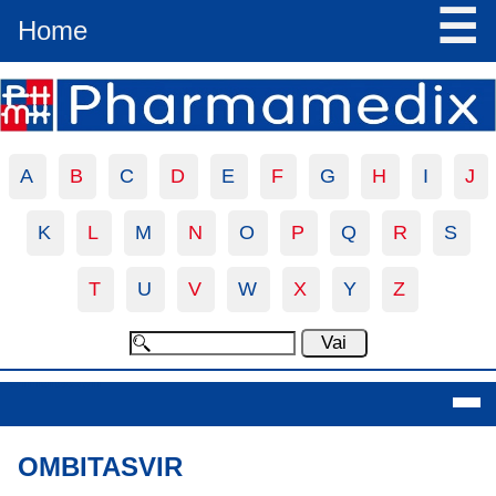
☰
Home
A
B
C
D
E
F
G
H
I
J
K
L
M
N
O
P
Q
R
S
T
U
V
W
X
Y
Z
Ombitasvir
OMBITASVIR