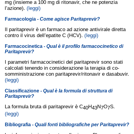
mg (insieme a 100 mg di ritonavir, che ne potenzia
l’azione).
(leggi)
Farmacologia
- Come agisce Paritaprevir?
Il paritaprevir è un farmaco ad azione antivirale diretta
contro il virus dell’epatite C (HCV).
(leggi)
Farmacocinetica
- Qual è il profilo farmacocinetico di
Paritaprevir?
I parametri farmacocinetici del paritaprevir sono stati
calcolati tenendo in considerazione la terapia di co-
somministrazione con paritaprevir/ritonavir e dasabuvir.
(leggi)
Classificazione
- Qual è la formula di struttura di
Paritaprevir?
La formula bruta di paritaprevir è C
H
N
O
S.
40
43
7
7
(leggi)
Bibliografia
- Quali fonti bibliografiche per Paritaprevir?