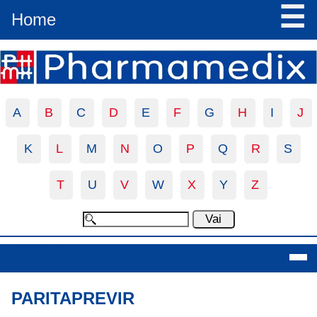
☰
Home
A
B
C
D
E
F
G
H
I
J
K
L
M
N
O
P
Q
R
S
T
U
V
W
X
Y
Z
Paritaprevir
PARITAPREVIR