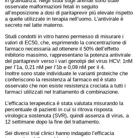
in gravidanza. Negli studi sugli animali sono state
osservate malformazioni fetali in seguito
all’esposizione a dosi di paritaprevir più elevate rispetto
a quelle utilizzate in terapia nell’uomo. L’antivirale è
secreto nel latte materno.
Studi condotti in vitro hanno permesso di misurare i
valori di EC50, che, esprimendo la concentrazione di
farmaco necessaria ad ottenere il 50% dell’effetto
inibitorio massimo, rappresentano la potenza antivirale
del paritaprevir verso i vari genotipi del virus HCV: 1nM
per l’1a, 0,21 nM per l’1b e 0,09 nM per il 4.
Inoltre sono state individuate le varianti proteiche che
conferiscono la resistenza al farmaco ed è stato
osservato che non esiste resistenza crociata a tutti i
farmaci utilizzati nel trattamento di combinazione.
L’efficacia terapeutica è stata valutata misurando la
percentuale di pazienti in cui si ritrova risposta
virologica sostenuta (SVR), quindi assenza di virus, a
12 settimane dopo la fine del trattamento.
Sei diversi trial clinici hanno indagato l’efficacia