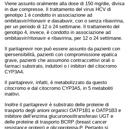
Viene assunto oralmente alla dose di 150 mg/die, divisa
in due compresse. Il trattamento del virus HCV di
genotipo 1 è condotto in associazione ad
ombitasvir/ritonavir e dasabuvir, con o senza ribavirina,
per un periodo di 12 o 24 settimane. Il trattamento del
genotipo 4, invece, è condotto in associazione ad
ombitasvir/ritonavir e ribavirina, per 12 o 24 settimane.
Il paritaprevir non può essere assunto da pazienti con
ipersensibilità, pazienti con compromissione epatica
grave, pazienti che assumono contraccettivi orali o
farmaci substrato, induttori o i inibitori del citocromo
CYP3A4.
Il paritaprevir, infatti, è metabolizzato da questo
citocromo e dal citocromo CYP3A5, in 5 metaboliti
inattivi.
Inoltre il paritaprevir è substrato delle proteine di
trasporto degli anioni organici OATP1B1 e OATP1B3 e
inibitore dell’enzima glucuronosiltransferasi UGT e
delle proteine di trasporto BCRP (breast cancer
resistance protein) e glicoproteina-P. Pertanto si