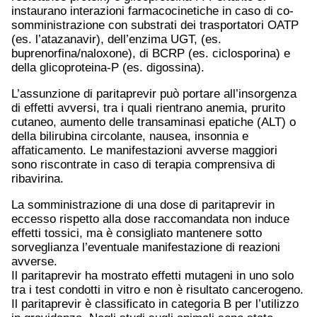
instaurano interazioni farmacocinetiche in caso di co-
somministrazione con substrati dei trasportatori OATP
(es. l’atazanavir), dell’enzima UGT, (es.
buprenorfina/naloxone), di BCRP (es. ciclosporina) e
della glicoproteina-P (es. digossina).
L’assunzione di paritaprevir può portare all’insorgenza
di effetti avversi, tra i quali rientrano anemia, prurito
cutaneo, aumento delle transaminasi epatiche (ALT) o
della bilirubina circolante, nausea, insonnia e
affaticamento. Le manifestazioni avverse maggiori
sono riscontrate in caso di terapia comprensiva di
ribavirina.
La somministrazione di una dose di paritaprevir in
eccesso rispetto alla dose raccomandata non induce
effetti tossici, ma è consigliato mantenere sotto
sorveglianza l’eventuale manifestazione di reazioni
avverse.
Il paritaprevir ha mostrato effetti mutageni in uno solo
tra i test condotti in vitro e non è risultato cancerogeno.
Il paritaprevir è classificato in categoria B per l’utilizzo