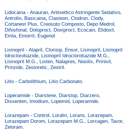
Lidocaina - Anauran, Antisettico Astringente Sedativo,
Antrolin, Basicaina, Clasteon, Clodron, Clody,
Cortanest Plus, Creosoto Composto, Depo Medrol,
Difosfonal, Doloproct, Doxiproct, Ecocain, Elidoxil,
Emla, Emorril, Eugenol
Lisinopril - Alapril, Clorisip, Ensor, Lisinopril, Lisinopril
Idroclorotiazide, Lisinopril Idroclorotiazide M.G.,
Lisinopril M.G., Listen, Nalapres, Nosilix, Prinivil,
Prinzide, Zestoretic, Zestril.
Litio - Carbolithium, Litio Carbonato.
Loperamide - Diarstene, Diarstop, Diarzero,
Dissenten, Imodium, Lopemid, Loperamide.
Lorazepam - Control, Loralin, Lorans, Lorazepam,
Lorazepam Dorom, Lorazepam M.G., Lorxagen, Tavor,
Zeloram.