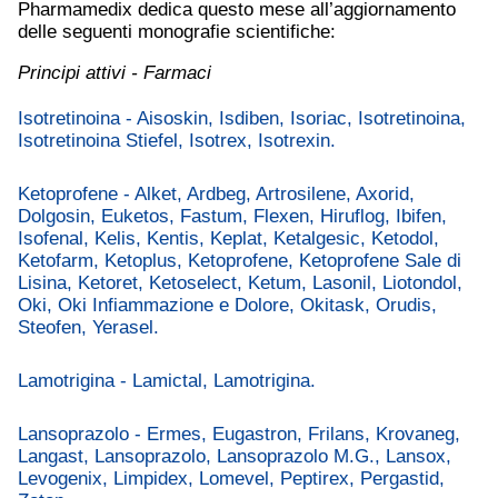
Pharmamedix dedica questo mese all’aggiornamento
delle seguenti monografie scientifiche:
Principi attivi - Farmaci
Isotretinoina - Aisoskin, Isdiben, Isoriac, Isotretinoina,
Isotretinoina Stiefel, Isotrex, Isotrexin.
Ketoprofene - Alket, Ardbeg, Artrosilene, Axorid,
Dolgosin, Euketos, Fastum, Flexen, Hiruflog, Ibifen,
Isofenal, Kelis, Kentis, Keplat, Ketalgesic, Ketodol,
Ketofarm, Ketoplus, Ketoprofene, Ketoprofene Sale di
Lisina, Ketoret, Ketoselect, Ketum, Lasonil, Liotondol,
Oki, Oki Infiammazione e Dolore, Okitask, Orudis,
Steofen, Yerasel.
Lamotrigina - Lamictal, Lamotrigina.
Lansoprazolo - Ermes, Eugastron, Frilans, Krovaneg,
Langast, Lansoprazolo, Lansoprazolo M.G., Lansox,
Levogenix, Limpidex, Lomevel, Peptirex, Pergastid,