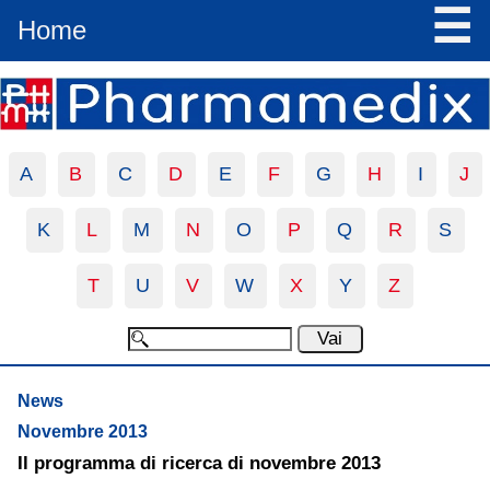
☰
Home
A
B
C
D
E
F
G
H
I
J
K
L
M
N
O
P
Q
R
S
T
U
V
W
X
Y
Z
News
Novembre 2013
Il programma di ricerca di novembre 2013