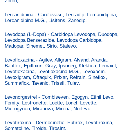
Zoton,
Lercanidipina - Cardiovasc, Lercadip, Lercanidipina,
Lercanidipina M.G., Lisitens, Zanedip.
Levodopa (L-Dopa) - Carbidopa Levodopa, Duodopa,
Levodopa Benserazide, Levodopa Carbidopa,
Madopar, Sinemet, Sirio, Stalevo.
Levofloxacina - Agilev, Allgram, Alvand, Aranda,
Batiflox, Epifloxin, Gray, Ipsoneg, Klektica, Lemaxil,
Levofloxacina, Levofloxacina M.G., Levoxacin,
Levoxigram, Oftaquix, Prixar, Refrain, Sineflox,
Summaflox, Tavanic, Trissil, Tulev.
Levonorgestrel - Combiseven, Egogyn, Etinil Levo,
Femity, Lestronette, Loette, Lonel, Lovette,
Microgynon, Miranova, Mirena, Norlevo.
Levotiroxina - Dermocinetic, Eutirox, Levotiroxina,
Somatoline, Tiroide, Tirosint.