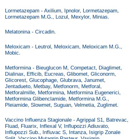
Lormetazepam - Axilium, Ipnolor, Lormetazepam,
Lormetazepam M.G., Lozul, Mexylor, Minias.
Melatonina - Circadin.
Meloxicam - Leutrol, Meloxicam, Meloxicam M.G.,
Mobic.
Metformina - Bieuglucon M, Competact, Diaglimet,
Dialinax, Efficib, Eucreas, Glibomet, Gliconorm,
Glicorest, Glucophage, Glubrava, Janumet,
Jentadueto, Metbay, Metfonorm, Metforal,
Metforalmille, Metformina, Metformina Eugenerici,
Metformina Glibenclamide, Metformina M.G.,
Pleiamide, Slowmet, Suguan, Velmetia, Zuglimet.
Vaccino Influenza Stagionale - Agrippal S1, Batrevac,
Fluad, Fluarix, Inflexal V, Influpozzi Adiuvato,
Influpozzi Sub., Influvac S, Intanza, Isigrip Zonale
Split, Vaccino Mutagrip Pasteur, Vaxigrip.