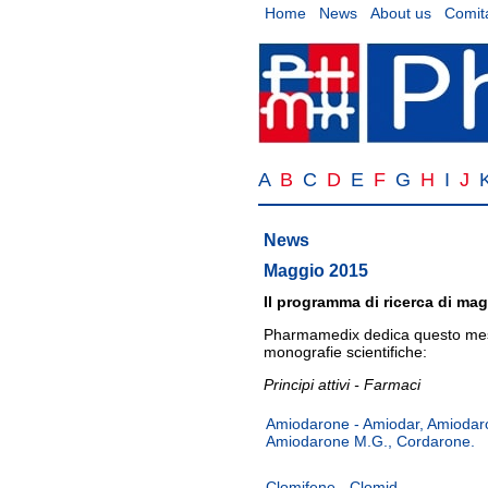
Home
News
About us
Comita
A
B
C
D
E
F
G
H
I
J
News
Maggio 2015
Il programma di ricerca di ma
Pharmamedix dedica questo mese
monografie scientifiche:
Principi attivi - Farmaci
Amiodarone - Amiodar, Amiodaro
Amiodarone M.G., Cordarone.
Clomifene - Clomid.