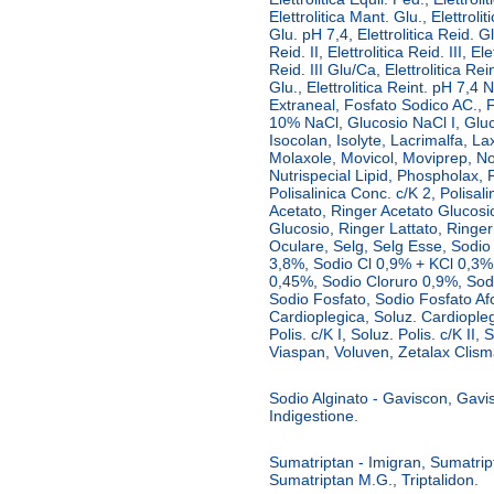
Elettrolitica Mant. Glu., Elettroli
Glu. pH 7,4, Elettrolitica Reid. Glu
Reid. II, Elettrolitica Reid. III, Ele
Reid. III Glu/Ca, Elettrolitica Rei
Glu., Elettrolitica Reint. pH 7,4 
Extraneal, Fosfato Sodico AC., F
10% NaCl, Glucosio NaCl I, Gluco
Isocolan, Isolyte, Lacrimalfa, L
Molaxole, Movicol, Moviprep, Novi
Nutrispecial Lipid, Phospholax, P
Polisalinica Conc. c/K 2, Polisal
Acetato, Ringer Acetato Glucosi
Glucosio, Ringer Lattato, Ringer 
Oculare, Selg, Selg Esse, Sodio 
3,8%, Sodio Cl 0,9% + KCl 0,3%,
0,45%, Sodio Cloruro 0,9%, Sod
Sodio Fosfato, Sodio Fosfato Af
Cardioplegica, Soluz. Cardiopleg
Polis. c/K I, Soluz. Polis. c/K II,
Viaspan, Voluven, Zetalax Clism
Sodio Alginato - Gaviscon, Gav
Indigestione.
Sumatriptan - Imigran, Sumatrip
Sumatriptan M.G., Triptalidon.