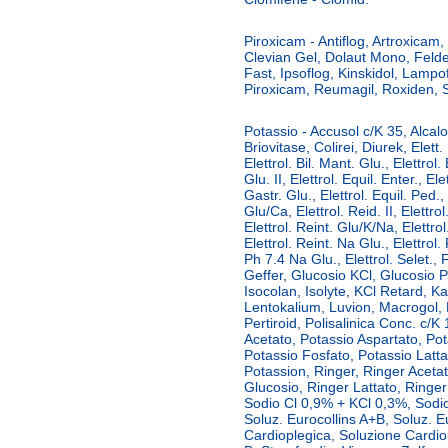
Piroxicam - Antiflog, Artroxicam, 
Clevian Gel, Dolaut Mono, Feld
Fast, Ipsoflog, Kinskidol, Lampof
Piroxicam, Reumagil, Roxiden, 
Potassio - Accusol c/K 35, Alcal
Briovitase, Colirei, Diurek, Elett. 
Elettrol. Bil. Mant. Glu., Elettrol. 
Glu. II, Elettrol. Equil. Enter., Ele
Gastr. Glu., Elettrol. Equil. Ped.,
Glu/Ca, Elettrol. Reid. II, Elettrol.
Elettrol. Reint. Glu/K/Na, Elettrol
Elettrol. Reint. Na Glu., Elettrol.
Ph 7.4 Na Glu., Elettrol. Selet.
Geffer, Glucosio KCl, Glucosio Po
Isocolan, Isolyte, KCl Retard, Ka
Lentokalium, Luvion, Macrogol, 
Pertiroid, Polisalinica Conc. c/K 
Acetato, Potassio Aspartato, Po
Potassio Fosfato, Potassio Latt
Potassion, Ringer, Ringer Acetat
Glucosio, Ringer Lattato, Ringer
Sodio Cl 0,9% + KCl 0,3%, Sodio 
Soluz. Eurocollins A+B, Soluz. E
Cardioplegica, Soluzione Cardio