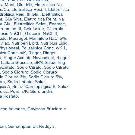
tica Mant. Glu. 5%, Elettrolitica Na
/Ca, Elettrolitica Reid. I, Elettrolitica
ttrolitica Reid. III Glu., Elettrolitica
nt. Glu/K/Na, Elettrolitica Reint. Na
Na Glu., Elettrolitica Selet., Enemac,
reamine III, Gelofusine, Glicerolo
sio NaCl II, Glucosio NaCl III,
axido, Macrogol, Mannitolo NaCl 5%,
lax, Nutriperi Lipid, Nutriplus Lipid,
hysioneal, Polisalinica Conc. c/K 1,
inica Conc. s/K, Ringer, Ringer
o, Ringer Acetato Novaselect, Ringer
Lattato Glucosio, SPAI Soluz. Irrig.
Acetato, Sodio Citrato, Sodio Citrato
 Sodio Cloruro, Sodio Cloruro
io Cloruro 3%, Sodio Cloruro 5%,
om, Sodio Lattato, Soluz.
ica A, Soluz. Cardioplegica B, Soluz.
 Soluz. Polis. s/K, Sterofundin,
a Fosfato.
iscon Advance, Gaviscon Bruciore e
tan, Sumatriptan Dr. Reddy’s,