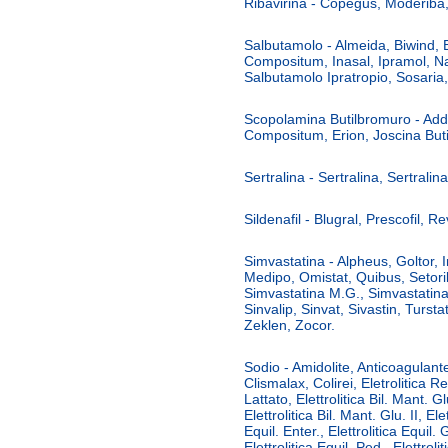
Ribavirina - Copegus, Moderiba, 
Salbutamolo - Almeida, Biwind, 
Compositum, Inasal, Ipramol, N
Salbutamolo Ipratropio, Sosaria,
Scopolamina Butilbromuro - Ad
Compositum, Erion, Joscina But
Sertralina - Sertralina, Sertralina
Sildenafil - Blugral, Prescofil, Re
Simvastatina - Alpheus, Goltor, I
Medipo, Omistat, Quibus, Setoril
Simvastatina M.G., Simvastatina
Sinvalip, Sinvat, Sivastin, Tursta
Zeklen, Zocor.
Sodio - Amidolite, Anticoagulant
Clismalax, Colirei, Eletrolitica R
Lattato, Elettrolitica Bil. Mant. Glu
Elettrolitica Bil. Mant. Glu. II, Ele
Equil. Enter., Elettrolitica Equil. 
Elettrolitica Equil. Ped., Elettrol