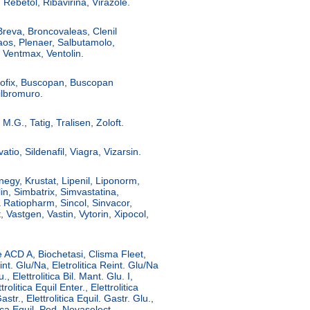
Rebetol, Ribavirina, Virazole.
Breva, Broncovaleas, Clenil
aos, Plenaer, Salbutamolo,
 Ventmax, Ventolin.
dofix, Buscopan, Buscopan
ilbromuro.
 M.G., Tatig, Tralisen, Zoloft.
vatio, Sildenafil, Viagra, Vizarsin.
negy, Krustat, Lipenil, Liponorm,
in, Simbatrix, Simvastatina,
 Ratiopharm, Sincol, Sinvacor,
t, Vastgen, Vastin, Vytorin, Xipocol,
e ACD A, Biochetasi, Clisma Fleet,
eint. Glu/Na, Eletrolitica Reint. Glu/Na
., Elettrolitica Bil. Mant. Glu. I,
ttrolitica Equil Enter., Elettrolitica
Gastr., Elettrolitica Equil. Gastr. Glu.,
itica Equil. Ped. Novaselect,