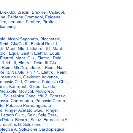
Brexidol, Brexin, Brexivel, Cicladol,
ene, Feldene Cremadol, Feldene
lex, Lenotac, Pirobec, Piroftal,
Scanning.
osio, Alcool Saponato, Biochetasi,
Reid. Glu/Ca III, Elettrol Reid. I,
Bil. Mant. Glu. I, Elettrol. Bil. Mant.
ttrol. Equil. Gastr., Elettrol. Equil.
 Elettrol. Mant. Glu., Elettrol. Reid.
 Reid. III, Elettrol. Reid. III Glu.,
. Reint. Glu/Na, Elettrol. Reint. Na,
 Reint. Na Glu. Ph 7.4, Elettrol. Reint.
, Freamine III, Gaviscon Advance,
tassio Cl. I, Glucosio Potassio Cl. II,
diur, Kanrenol, Kflebo, Laxido,
Molaxole, Movicol, Moviprep,
1, Polisalinica Conc. c/K 2, Potassio
tassio Canrenoato, Potassio Cloruro,
ato, Potassio Permanganato,
o, Ringer Acetato Gluc., Ringer
 Lattato Gluc., Selg, Selg Esse,
Potas. Bicarb., Soluz. Eurocollins A,
urocollins B, Soluzione
plegica A, Soluzione Cardioplegica