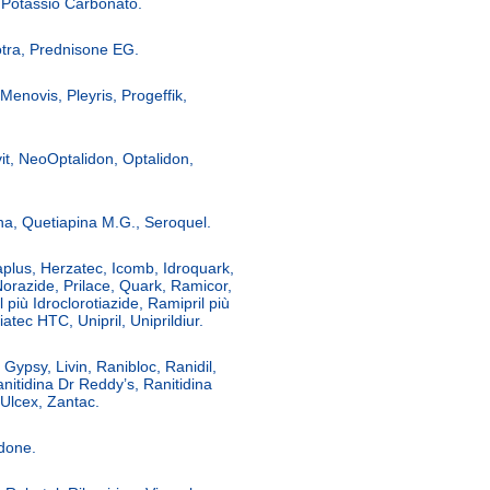
e Potassio Carbonato.
otra, Prednisone EG.
Menovis, Pleyris, Progeffik,
vit, NeoOptalidon, Optalidon,
na, Quetiapina M.G., Seroquel.
aplus, Herzatec, Icomb, Idroquark,
 Norazide, Prilace, Quark, Ramicor,
 più Idroclorotiazide, Ramipril più
iatec HTC, Unipril, Uniprildiur.
 Gypsy, Livin, Ranibloc, Ranidil,
anitidina Dr Reddy’s, Ranitidina
 Ulcex, Zantac.
idone.