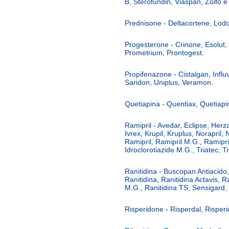
B, Sterofundin, Viaspan, Zolfo 
Prednisone - Deltacortene, Lod
Progesterone - Crinone, Esolut, 
Prometrium, Prontogest.
Propifenazone - Cistalgan, Influ
Saridon, Uniplus, Veramon.
Quetiapina - Quentiax, Quetiapi
Ramipril - Avedar, Eclipse, Herz
Ivrex, Krupil, Kruplus, Norapril,
Ramipril, Ramipril M.G., Ramipril
Idroclorotiazide M.G., Triatec, Tr
Ranitidina - Buscopan Antiacido,
Ranitidina, Ranitidina Actavis, R
M.G., Ranitidina TS, Sensigard,
Risperidone - Risperdal, Risper