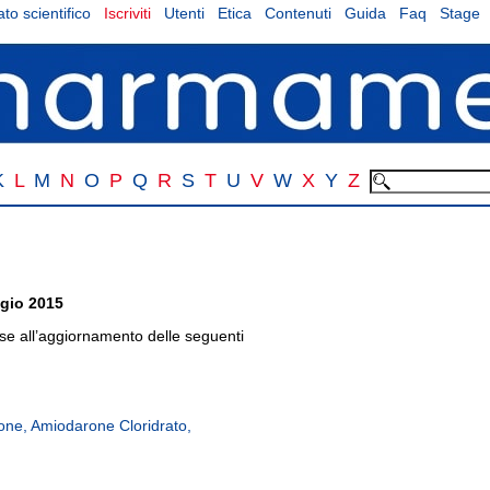
to scientifico
Iscriviti
Utenti
Etica
Contenuti
Guida
Faq
Stage
K
L
M
N
O
P
Q
R
S
T
U
V
W
X
Y
Z
ggio 2015
 all’aggiornamento delle seguenti
ne, Amiodarone Cloridrato,