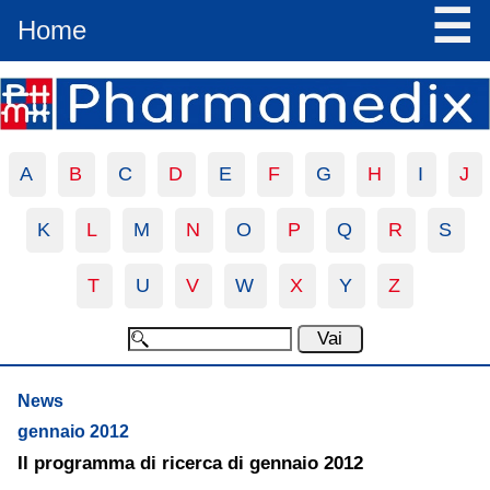
☰
Home
A
B
C
D
E
F
G
H
I
J
K
L
M
N
O
P
Q
R
S
T
U
V
W
X
Y
Z
News
gennaio 2012
Il programma di ricerca di gennaio 2012