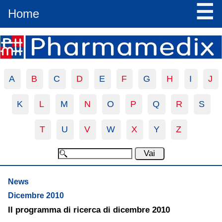
☰
Home
A
B
C
D
E
F
G
H
I
J
K
L
M
N
O
P
Q
R
S
T
U
V
W
X
Y
Z
News
Dicembre 2010
Il programma di ricerca di dicembre 2010