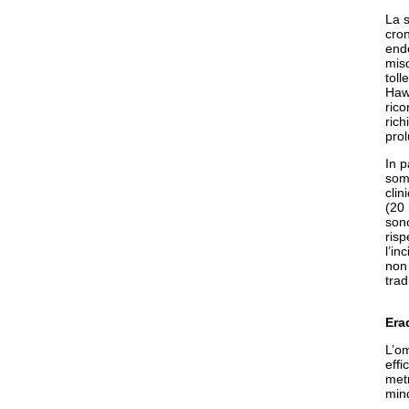
La s
cron
endo
mis
toll
Hawk
rico
ric
pro
In p
som
clin
(20 
sono
ris
l’in
non
trad
Era
L’o
effi
met
mino