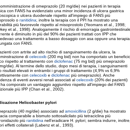
omministrazione di omeprazolo (20 mg/die) nei pazienti in terapia
ica con FANS ha evidenziato una minor incidenza di ulcera gastrica
scopica o ulcera duodenale rispetto all’impiego di FANS più
oprosolo o
ranitidina
; inoltre la terapia con il PPI ha mostrato una
erabilità più favorevole rispetto al misoprostolo (Yeomans et al., 1998;
ey et al., 1998). Analogamente il rischio di emorragia gastrointestinal
rrente è diminuito in più del 90% dei pazienti trattati con IPP che
hiedevao una trattamento a basso dosaggio con asa oppure una terapia
lungata con FANS.
azienti con artrite ad alto rischio di sanguinamento da ulcera, la
minstrazione di
celecoxib
(200 mg bid) non ha comportato un benefici
ico rispetto al trattamento con
diclofenac
(75 mg bid) più omeprazolo
mg/die). Al termine dello studio, dopo mesi di terapia, i sanguinamenti
 risultati elevati in entrambi i gruppi di trattamento (4,9% vs 6,9%
pettivamente con
celecoxib
e
diclofenac
più omeprazolo). Anche
cidenza di eventi avversi renali associati al
celecoxib
(20% dei pazienti)
 ha comporato un vantaggio aggiuntivo rispetto all’impiego del FANS
izionale più IPP (Chan et al., 2002).
dicazione Helicobacter pylori
meprazolo (40 mg/die) associato ad
amoxicillina
(2 g/die) ha mostrato
cacia comparabile a bismuto sottosalicilato più tetraciclina più
ronidazolo più
ranitidina
nell’eradicare H. pylori; sembra indurre, inoltre
ri effetti collaterali (Labenz et al., 1993).