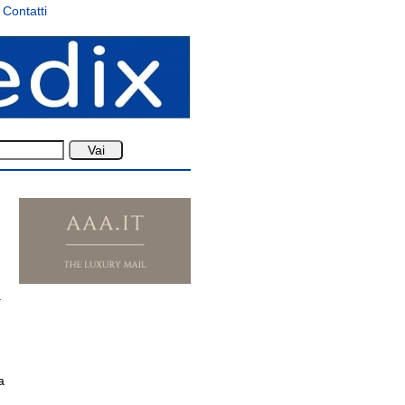
Contatti
a
a