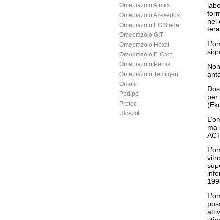
labo
Omeprazolo Almus
form
Omeprazolo Azevedos
nel 
Omeprazolo EG Stada
tera
Omeprazolo GIT
L’om
Omeprazolo Hexal
sign
Omeprazolo P-Care
Omeprazolo Pensa
Non 
anta
Omeprazolo Tecnigen
Omolin
Dosi
Pedippi
per 
Protec
(Ekm
Ulcezol
L’om
ma s
ACT
L’om
vitr
supe
infe
199
L’om
poss
atti
stim