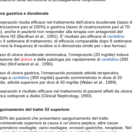
era gastrica e duodenale
eprazolo risulta efficace nel trattamento dell’ulcera duodenale (tasso d
trizzazione pari al 100%) e gastrica (tasso di cicatrizzazione pari al 70-
, anche in pazienti non responder alla terapia con antagonisti del
ttore H2 (Bardhan et al., 1991). E’ risultato più efficace di
ranitidina
 4 settimane di trattamento; di efficacia comparabile dopo 8 settimane
mesi la frequenza di recidive si è dimostrata simile per i due farmaci.
aso di ulcera duodenale sintomatica, l’omeprazolo (20 mg/die) induce
issione del
dolore
e della patologia più rapidamente di
ranitidina
(300
ie) (McFarland et al., 1990).
aso di ulcera gastrica, l’omeprazolo possiede attività terapeutica
loga a
ranitidina
(300 mg/die) quando somministrato in dose di 20
ie; attività superiore per dosi di 40 mg/die (Walan et al., 1989).
eprazolo è risultato efficace nel trattamento di pazienti affetti da ulcera
ica sottoposti a dialisi (Clinical Nephrology, 1993).
guinamento del tratto GI superiore
 50% dei pazienti che presentano sanguinamento del tratto
rointestinale superiore la causa è un’ulcera peptica; altre cause
rendono esofagite, varici esofagee, erosioni gastriche, neoplasie. Nel