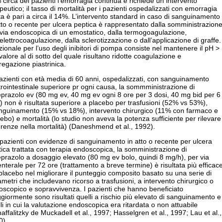
circa dei pazienti l’emorragia continua e richiede un intervento
peutico; il tasso di mortalità per i pazienti ospedalizzati con emorragia
a è pari a circa il 14%. L’intervento standard in caso di sanguinamento
tto o recente per ulcera peptica è rappresentato dalla somministrazion
via endoscopica di un emostatico, dalla termogoagulazione,
’elettrocoagulazione, dalla sclerotizzazione o dall’applicazione di graffe.
azionale per l’uso degli inibitori di pompa consiste nel mantenere il pH >
valore al di sotto del quale risultano ridotte coagulazione e
egazione piastrinica.
azienti con età media di 60 anni, ospedalizzati, con sanguinamento
rointestinale superiore pr ogni causa, la sommministrazione di
prazolo ev (80 mg ev, 40 mg ev ogni 8 ore per 3 dosi, 40 mg bid per 6
) non è risultata superiore a placebo per trasfusioni (52% vs 53%),
anguinamento (15% vs 18%), intervento chirurgico (11% con farmaco e
ebo) e mortalità (lo studio non aveva la potenza sufficiente per rilevare
erenze nella mortalità) (Daneshmend et al., 1992).
pazienti con evidenze di sanguinamento in atto o recente per ulcera
ica trattata con terapia endoscopica, la somministrazione di
razolo a dosaggio elevato (80 mg ev bolo, quindi 8 mg/h), per via
nterale per 72 ore (trattamento a breve termine) è risultata più efficac
placebo nel migliorare il punteggio composito basato su una serie di
metri che includevano ricorso a trasfusioni, a intervento chirurgico o
scopico e sopravvivenza. I pazienti che hanno beneficiato
iormente sono risultati quelli a rischio più elevato di sanguinamento e
li in cui la valutazione endoscopica era ritardata o non attuabile
affalitzky de Muckadell et al., 1997; Hasselgren et al., 1997; Lau et al.,
0).