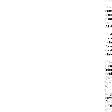
In u
somm
ulce
plac
tras
23,
In s
par
rich
l’om
gast
chir
In p
è st
infe
risu
(sa
una 
ape
per 
dege
sovr
l’in
effi
temp