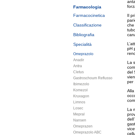
anta
forz
Farmacologia
Farmacocinetica
Il p
pari
Classificazione
che 
tubo
Bibliografia
cana
L’at
Specialità
pH p
rend
Omeprazolo
Anadir
La 
Antra
comp
del 
Cletus
vien
Gastroschoum Reflusso
per 
Ibimezolo
Komezol
Alla
occ
Kruxagon
com
Limnos
Losec
La m
prov
Mepral
dell
Nansen
gast
Omeprazen
vice
Omeprazolo ABC
cell