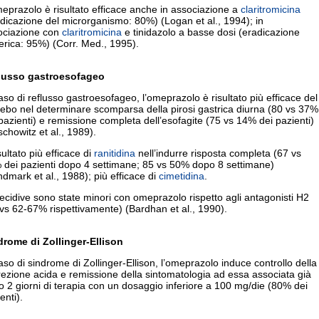
eprazolo è risultato efficace anche in associazione a
claritromicina
dicazione del microrganismo: 80%) (Logan et al., 1994); in
ociazione con
claritromicina
e tinidazolo a basse dosi (eradicazione
erica: 95%) (Corr. Med., 1995).
lusso gastroesofageo
aso di reflusso gastroesofageo, l’omeprazolo è risultato più efficace del
ebo nel determinare scomparsa della pirosi gastrica diurna (80 vs 37%
pazienti) e remissione completa dell’esofagite (75 vs 14% dei pazienti)
schowitz et al., 1989).
sultato più efficace di
ranitidina
nell’indurre risposta completa (67 vs
 dei pazienti dopo 4 settimane; 85 vs 50% dopo 8 settimane)
dmark et al., 1988); più efficace di
cimetidina
.
ecidive sono state minori con omeprazolo rispetto agli antagonisti H2
vs 62-67% rispettivamente) (Bardhan et al., 1990).
drome di Zollinger-Ellison
aso di sindrome di Zollinger-Ellison, l’omeprazolo induce controllo della
ezione acida e remissione della sintomatologia ad essa associata già
 2 giorni di terapia con un dosaggio inferiore a 100 mg/die (80% dei
enti).