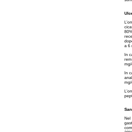
Ulc
L’om
cica
80%)
rece
dopo
a 6 
In c
rem
mg/d
In c
ana
mg/d
L’om
pept
San
Nel
gast
comp