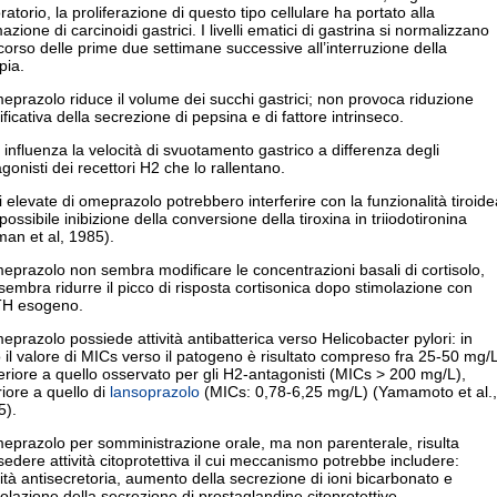
ratorio, la proliferazione di questo tipo cellulare ha portato alla
azione di carcinoidi gastrici. I livelli ematici di gastrina si normalizzano
corso delle prime due settimane successive all’interruzione della
pia.
eprazolo riduce il volume dei succhi gastrici; non provoca riduzione
ificativa della secrezione di pepsina e di fattore intrinseco.
influenza la velocità di svuotamento gastrico a differenza degli
gonisti dei recettori H2 che lo rallentano.
 elevate di omeprazolo potrebbero interferire con la funzionalità tiroide
possibile inibizione della conversione della tiroxina in triiodotironina
an et al, 1985).
eprazolo non sembra modificare le concentrazioni basali di cortisolo,
embra ridurre il picco di risposta cortisonica dopo stimolazione con
H esogeno.
eprazolo possiede attività antibatterica verso Helicobacter pylori: in
o il valore di MICs verso il patogeno è risultato compreso fra 25-50 mg/L
riore a quello osservato per gli H2-antagonisti (MICs > 200 mg/L),
riore a quello di
lansoprazolo
(MICs: 0,78-6,25 mg/L) (Yamamoto et al.,
5).
eprazolo per somministrazione orale, ma non parenterale, risulta
edere attività citoprotettiva il cui meccanismo potrebbe includere:
vità antisecretoria, aumento della secrezione di ioni bicarbonato e
olazione della secrezione di prostaglandine citoprotettive.