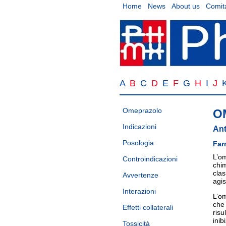
Home
News
About us
Comita
A
B
C
D
E
F
G
H
I
J
Omeprazolo
O
Indicazioni
Ant
Posologia
Far
L’om
Controindicazioni
chim
clas
Avvertenze
agis
Interazioni
L’om
che 
Effetti collaterali
risu
inib
Tossicità