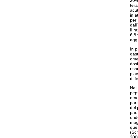
20% 
tera
acut
in a
per 
dall
Il r
6,8 
aggr
In p
gast
ome
dosi
ris
plac
diff
Nei 
pept
omep
pare
del 
para
endo
magg
quel
(Sch
200