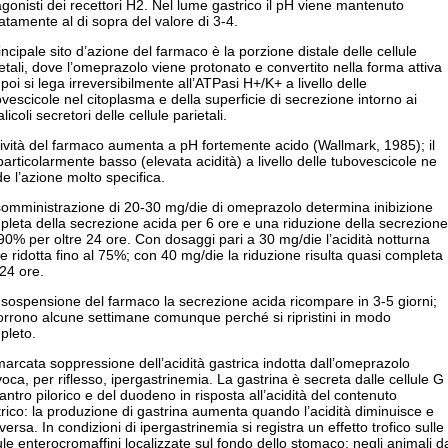
gonisti dei recettori H2. Nel lume gastrico il pH viene mantenuto
atamente al di sopra del valore di 3-4.
rincipale sito d’azione del farmaco è la porzione distale delle cellule
etali, dove l’omeprazolo viene protonato e convertito nella forma attiva
poi si lega irreversibilmente all’ATPasi H+/K+ a livello delle
vescicole nel citoplasma e della superficie di secrezione intorno ai
licoli secretori delle cellule parietali.
tività del farmaco aumenta a pH fortemente acido (Wallmark, 1985); il
articolarmente basso (elevata acidità) a livello delle tubovescicole ne
e l’azione molto specifica.
somministrazione di 20-30 mg/die di omeprazolo determina inibizione
leta della secrezione acida per 6 ore e una riduzione della secrezione
90% per oltre 24 ore. Con dosaggi pari a 30 mg/die l’acidità notturna
e ridotta fino al 75%; con 40 mg/die la riduzione risulta quasi completa
24 ore.
 sospensione del farmaco la secrezione acida ricompare in 3-5 giorni;
orrono alcune settimane comunque perché si ripristini in modo
pleto.
arcata soppressione dell’acidità gastrica indotta dall’omeprazolo
oca, per riflesso, ipergastrinemia. La gastrina è secreta dalle cellule G
’antro pilorico e del duodeno in risposta all’acidità del contenuto
rico: la produzione di gastrina aumenta quando l’acidità diminuisce e
versa. In condizioni di ipergastrinemia si registra un effetto trofico sulle
ule enterocromaffini localizzate sul fondo dello stomaco; negli animali d