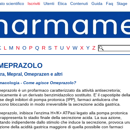
to scientifico
Iscriviti
Utenti
Etica
Contenuti
Guida
Faq
Stage
K
L
M
N
O
P
Q
R
S
T
U
V
W
X
Y
Z
MEPRAZOLO
ra, Mepral, Omeprazen e altri
macologia -
Come agisce Omeprazolo?
eprazolo è un profarmaco caratterizzato da attività antisecretoria;
icamente è un derivato benzimidazolico sostituito. E’ il capostipite dell
se degli inibitori di pompa protonica (IPP), farmaci antiulcera che
cono bloccando in modo irreversibile la secrezione acida gastrica.
eprazolo, inibisce l’enzima H+/K+ ATPasi legato alla pompa protonica
rappresenta lo stadio finale della secrezione acida. La sua azione,
ltando indipendente dallo stimolo che induce la secrezione, provoca un
izione della acidità gastrica maggiore di quella possibile con farmaci