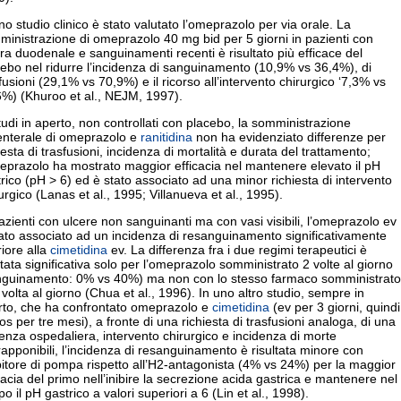
no studio clinico è stato valutato l’omeprazolo per via orale. La
inistrazione di omeprazolo 40 mg bid per 5 giorni in pazienti con
ra duodenale e sanguinamenti recenti è risultato più efficace del
ebo nel ridurre l’incidenza di sanguinamento (10,9% vs 36,4%), di
fusioni (29,1% vs 70,9%) e il ricorso all’intervento chirurgico ‘7,3% vs
6%) (Khuroo et al., NEJM, 1997).
tudi in aperto, non controllati con placebo, la somministrazione
enterale di omeprazolo e
ranitidina
non ha evidenziato differenze per
iesta di trasfusioni, incidenza di mortalità e durata del trattamento;
eprazolo ha mostrato maggior efficacia nel mantenere elevato il pH
rico (pH > 6) ed è stato associato ad una minor richiesta di intervento
urgico (Lanas et al., 1995; Villanueva et al., 1995).
azienti con ulcere non sanguinanti ma con vasi visibili, l’omeprazolo ev
ato associato ad un incidenza di resanguinamento significativamente
riore alla
cimetidina
ev. La differenza fra i due regimi terapeutici è
ltata significativa solo per l’omeprazolo somministrato 2 volte al giorno
nguinamento: 0% vs 40%) ma non con lo stesso farmaco somministrato
volta al giorno (Chua et al., 1996). In uno altro studio, sempre in
rto, che ha confrontato omeprazolo e
cimetidina
(ev per 3 giorni, quindi
os per tre mesi), a fronte di una richiesta di trasfusioni analoga, di una
nza ospedaliera, intervento chirurgico e incidenza di morte
apponibili, l’incidenza di resanguinamento è risultata minore con
ibitore di pompa rispetto all’H2-antagonista (4% vs 24%) per la maggior
cacia del primo nell’inibire la secrezione acida gastrica e mantenere nel
o il pH gastrico a valori superiori a 6 (Lin et al., 1998).