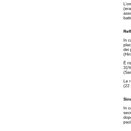
L’om
(era
ass
batt
Ref
In c
plac
dei 
(Hir
È ri
31%
(San
Le r
(22 
Sin
In c
secr
dopo
pazi