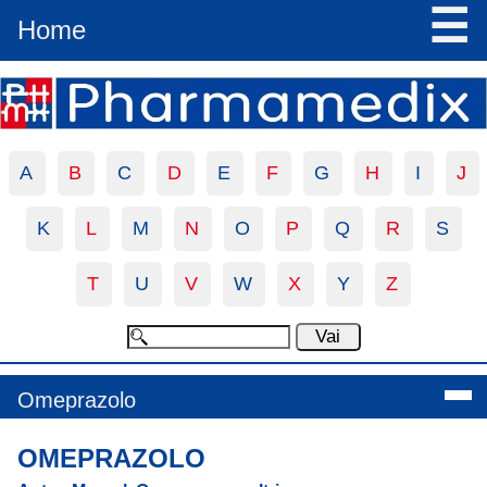
☰
Home
A
B
C
D
E
F
G
H
I
J
K
L
M
N
O
P
Q
R
S
T
U
V
W
X
Y
Z
Omeprazolo
OMEPRAZOLO