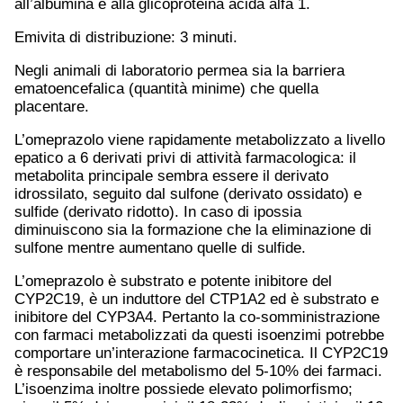
all’albumina e alla glicoproteina acida alfa 1.
Emivita di distribuzione: 3 minuti.
Negli animali di laboratorio permea sia la barriera
ematoencefalica (quantità minime) che quella
placentare.
L’omeprazolo viene rapidamente metabolizzato a livello
epatico a 6 derivati privi di attività farmacologica: il
metabolita principale sembra essere il derivato
idrossilato, seguito dal sulfone (derivato ossidato) e
sulfide (derivato ridotto). In caso di ipossia
diminuiscono sia la formazione che la eliminazione di
sulfone mentre aumentano quelle di sulfide.
L’omeprazolo è substrato e potente inibitore del
CYP2C19, è un induttore del CTP1A2 ed è substrato e
inibitore del CYP3A4. Pertanto la co-somministrazione
con farmaci metabolizzati da questi isoenzimi potrebbe
comportare un’interazione farmacocinetica. Il CYP2C19
è responsabile del metabolismo del 5-10% dei farmaci.
L’isoenzima inoltre possiede elevato polimorfismo;