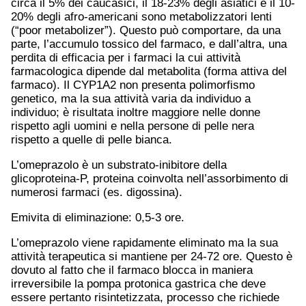
circa il 5% dei caucasici, il 18-23% degli asiatici e il 10-
20% degli afro-americani sono metabolizzatori lenti
(“poor metabolizer”). Questo può comportare, da una
parte, l’accumulo tossico del farmaco, e dall’altra, una
perdita di efficacia per i farmaci la cui attività
farmacologica dipende dal metabolita (forma attiva del
farmaco). Il CYP1A2 non presenta polimorfismo
genetico, ma la sua attività varia da individuo a
individuo; è risultata inoltre maggiore nelle donne
rispetto agli uomini e nella persone di pelle nera
rispetto a quelle di pelle bianca.
L’omeprazolo è un substrato-inibitore della
glicoproteina-P, proteina coinvolta nell’assorbimento di
numerosi farmaci (es. digossina).
Emivita di eliminazione: 0,5-3 ore.
L’omeprazolo viene rapidamente eliminato ma la sua
attività terapeutica si mantiene per 24-72 ore. Questo è
dovuto al fatto che il farmaco blocca in maniera
irreversibile la pompa protonica gastrica che deve
essere pertanto risintetizzata, processo che richiede