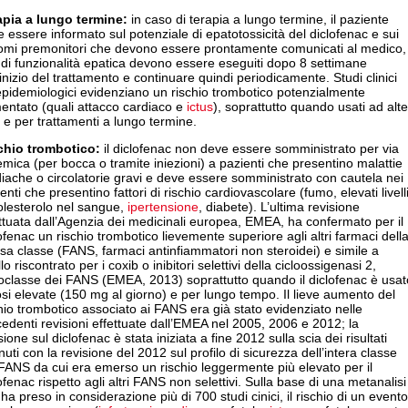
apia a lungo termine:
in caso di terapia a lungo termine, il paziente
 essere informato sul potenziale di epatotossicità del diclofenac e sui
tomi premonitori che devono essere prontamente comunicati al medico, 
 di funzionalità epatica devono essere eseguiti dopo 8 settimane
’inizio del trattamento e continuare quindi periodicamente. Studi clinici
pidemiologici evidenziano un rischio trombotico potenzialmente
entato (quali attacco cardiaco e
ictus
), soprattutto quando usati ad alte
 e per trattamenti a lungo termine.
chio trombotico:
il diclofenac non deve essere somministrato per via
emica (per bocca o tramite iniezioni) a pazienti che presentino malattie
iache o circolatorie gravi e deve essere somministrato con cautela nei
enti che presentino fattori di rischio cardiovascolare (fumo, elevati livell
olesterolo nel sangue,
ipertensione
, diabete). L’ultima revisione
ttuata dall’Agenzia dei medicinali europea, EMEA, ha confermato per il
ofenac un rischio trombotico lievemente superiore agli altri farmaci dell
sa classe (FANS, farmaci antinfiammatori non steroidei) e simile a
lo riscontrato per i coxib o inibitori selettivi della cicloossigenasi 2,
oclasse dei FANS (EMEA, 2013) soprattutto quando il diclofenac è usat
si elevate (150 mg al giorno) e per lungo tempo. Il lieve aumento del
hio trombotico associato ai FANS era già stato evidenziato nelle
edenti revisioni effettuate dall’EMEA nel 2005, 2006 e 2012; la
sione sul diclofenac è stata iniziata a fine 2012 sulla scia dei risultati
nuti con la revisione del 2012 sul profilo di sicurezza dell’intera classe
FANS da cui era emerso un rischio leggermente più elevato per il
ofenac rispetto agli altri FANS non selettivi. Sulla base di una metanalisi
ha preso in considerazione più di 700 studi cinici, il rischio di un evento