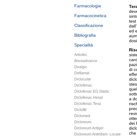
Farmacologia
Ter
deve
Farmacocinetica
sin
test
Classificazione
dall
ed e
Bibliografia
aum
dosi
Specialità
Ris
sist
Artrotec
card
Brexiadvance
pazi
Dealgic
di c
Deflamat
effe
dicl
Diclocular
stes
Diclofenac
quel
Diclofenac EG Stada
sott
Diclofenac Hexal
a do
risc
Diclofenac Teva
prec
Dicloftil
revi
Diclomed
otte
Dicloreum
dei 
dicl
Dicloreum Actigel
che 
Dicloreum Antinfiam. Locale