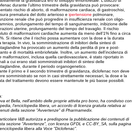
tivamente la gravidanza e/o lo sviluppo embriofetale. L’utilizzo di
ofenac durante l’ultimo trimestre della gravidanza può provocare:
ntato rischio di aborto, di malformazione cardiaca, di gastroschisi,
sura prematura del dotto arterioso e
ipertensione
polmonare,
unzione renale che può progredire in insufficienza renale con oligo-
oamnios, prolungamento del tempo di sanguinamento, inibizione delle
razioni uterine, prolungamento del tempo del travaglio. Il rischio
oluto di malformazioni cardiache aumenta da meno dell’1% fino a circa
5%. Si ritiene che il rischio possa aumentare con la dose e la durata
a terapia. In vivo, la somministrazione di inibitori della sintesi di
taglandine ha provocato un aumento della perdita di pre e post-
anto e di mortalità embriofetale. Inoltre, un aumento dell’incidenza di
e malformazioni, inclusa quella cardiovascolare, é stato riportato in
ali a cui erano stati somministrati inibitori di sintesi delle
taglandine, durante il periodo organogenetico.
nte il primo e il secondo trimestre di gravidanza, diclofenac non deve
re somministrato se non in casi strettamente necessari, la dose e la
ta del trattamento devono essere mantenute le più basse possibili.
a:
va et Bella, nell'ambito delle proprie attivita pro bono, ha condiviso con
pedia, l'enciclopedia libera, un accordo di licenza gratuita relativa ai
tenuti della sezione "Avvertenze" di Pharmamedix.
articolare I&B autorizza e predispone la pubblicazione dei contenuti di
sta sezione "Avvertenze", con licenza GFDL e CC-BY_SA, sulla pagina
'enciclopedia libera alla Voce "Diclofenac".