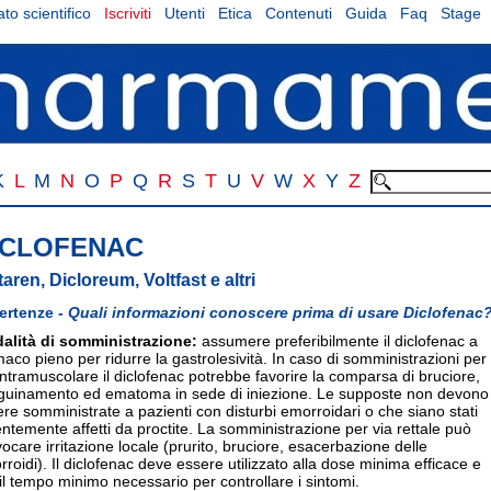
to scientifico
Iscriviti
Utenti
Etica
Contenuti
Guida
Faq
Stage
K
L
M
N
O
P
Q
R
S
T
U
V
W
X
Y
Z
ICLOFENAC
taren, Dicloreum, Voltfast e altri
ertenze -
Quali informazioni conoscere prima di usare Diclofenac
alità di somministrazione:
assumere preferibilmente il diclofenac a
aco pieno per ridurre la gastrolesività. In caso di somministrazioni per
intramuscolare il diclofenac potrebbe favorire la comparsa di bruciore,
guinamento ed ematoma in sede di iniezione. Le supposte non devono
re somministrate a pazienti con disturbi emorroidari o che siano stati
ntemente affetti da proctite. La somministrazione per via rettale può
ocare irritazione locale (prurito, bruciore, esacerbazione delle
roidi). Il diclofenac deve essere utilizzato alla dose minima efficace e
il tempo minimo necessario per controllare i sintomi.