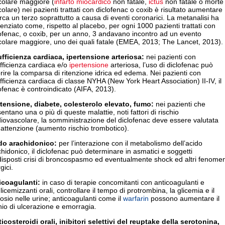
colare maggiore (
infarto miocardico
non fatale,
ictus
non fatale o morte
olare) nei pazienti trattati con diclofenac o coxib è risultato aumentare
irca un terzo soprattutto a causa di eventi coronarici. La metanalisi ha
enziato come, rispetto al placebo, per ogni 1000 pazienti trattati con
ofenac, o coxib, per un anno, 3 andavano incontro ad un evento
colare maggiore, uno dei quali fatale (EMEA, 2013; The Lancet, 2013).
ufficienza cardiaca,
ipertensione
arteriosa:
nei pazienti con
fficienza cardiaca e/o
ipertensione
arteriosa, l’uso di diclofenac può
rire la comparsa di ritenzione idrica ed edema. Nei pazienti con
fficienza cardiaca di classe NYHA (New York Heart Association) II-IV, il
ofenac è controindicato (AIFA, 2013).
rtensione
, diabete, colesterolo elevato, fumo:
nei pazienti che
entano una o più di queste malattie, noti fattori di rischio
iovascolare, la somministrazione del diclofenac deve essere valutata
attenzione (aumento rischio trombotico).
do arachidonico:
per l’interazione con il metabolismo dell’acido
hidonico, il diclofenac può determinare in asmatici e soggetti
isposti crisi di broncospasmo ed eventualmente shock ed altri fenomen
gici.
icoagulanti:
in caso di terapie concomitanti con anticoagulanti e
licemizzanti orali, controllare il tempo di protrombina, la glicemia e il
osio nelle urine; anticoagulanti come il
warfarin
possono aumentare il
hio di ulcerazione e emorragia.
icosteroidi orali, inibitori selettivi del reuptake della serotonina,