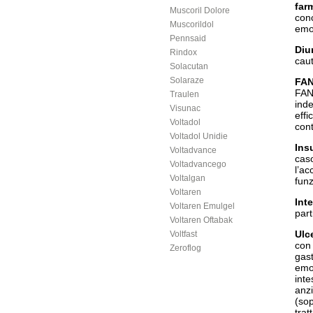
far
Muscoril Dolore
conc
Muscorildol
emo
Pennsaid
Diu
Rindox
caut
Solacutan
Solaraze
FAN
FANS
Traulen
inde
Visunac
effi
Voltadol
cont
Voltadol Unidie
Ins
Voltadvance
caso
Voltadvancego
l’a
Voltalgan
funz
Voltaren
Int
Voltaren Emulgel
part
Voltaren Oftabak
Ulc
Voltfast
con 
Zeroflog
gast
emor
inte
anzi
(sop
trat