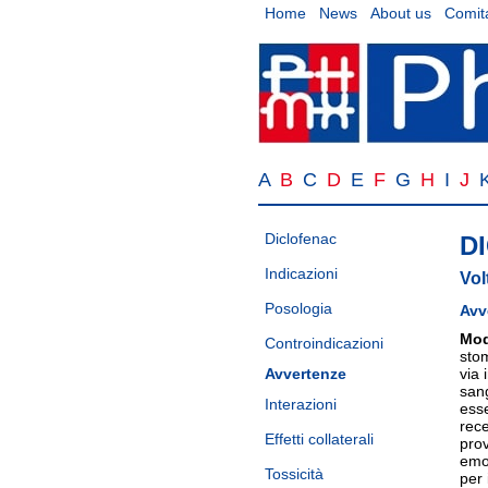
Home
News
About us
Comita
A
B
C
D
E
F
G
H
I
J
Diclofenac
D
Indicazioni
Vol
Posologia
Avv
Mod
Controindicazioni
stom
Avvertenze
via 
san
Interazioni
esse
rece
Effetti collaterali
prov
emor
Tossicità
per 