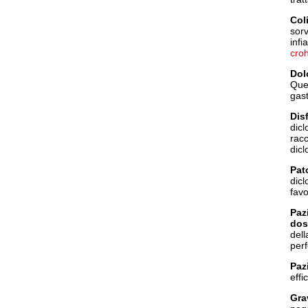
Col
sorv
infi
cro
Dol
Ques
gast
Dis
dicl
racc
dicl
Pat
dicl
favo
Paz
dos
del
perf
Paz
effi
Gra