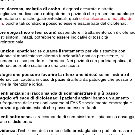
ite ulcerosa
,
malattia di crohn
:
diagnosi accurate e stretta
eglianza medica sono obbligatorie in pazienti che presentino patologie
ammatorie croniche gastrointestinali, quali
colite ulcerosa
e
malattia di
hn
, poichè tali condizioni possono essere esacerbate dal diclofenac.
ore
epigastrico e feci scure:
sospendere il trattamento con diclofenac
ti sintomi, infatti, potrebbero essere indicativi di tossicità
rointestinale.
funzioni epatiche:
se durante il trattamento per via sistemica con
ofenac si manifestasse alterata funzionalità epatica persistente, si
omanda di sospendere il farmaco. Nei pazienti con porfiria epatica, il
ofenac potrebbe scatenare una crisi acuta.
ologie che possono favorire la ritenzione idrica:
somministrare il
ofenac con cautela in caso di pazienti affetti da patologie che possono
rire la ritenzione idrica.
ienti anziani: si raccomanda di somministrare il più basso
aggio efficace di diclofenac;
i pazienti anziani hanno un aumento
la frequenza delle reazioni avverse ai FANS specialmente emorragia e
orazioni gastrointestinali che possono essere fatali.
ienti sottopeso:
si raccomanda di somministrare il più basso dosaggi
cace di diclofenac.
vidanza:
l’inibizione della sintesi delle prostaglandine può interessare