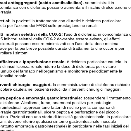
maci antiaggreganti (
acido acetilsalicilico
):
somministrati in
omitanza con diclofenac possono aumentare il rischio di ulcerazione o
rragia.
retici:
in pazienti in trattamento con diuretici è richiesta particolare
ela per l’azione dei FANS sulle prostaglandine renali.
S inibitori selettivi della COX-2:
l’uso di diclofenac in concomitanza d
 inibitori selettivi della COX-2 dovrebbe essere evitato, gli effetti
siderati possono essere minimizzati con l’uso della dose minima
cace per la più breve possibile durata di trattamento che occorre per
rollare i sintomi.
ufficienza e ipoperfusione renale:
è richiesta particolare cautela; in
 di insufficienza renale ridurre la dose di diclofenac per evitare
ccumulo del farmaco nell’organismo e monitorare periodicamente la
ionalità renale.
erventi chirurgici maggiori:
la somministrazione di diclofenac richiede
icolare cautela nei pazienti reduci da interventi chirurgici maggiori.
era peptica e emorragia gastrointestinale:
sospendere il trattamento
diclofenac. Alcolismo, fumo, anamnesi positiva per patologie
rointestinali rappresentano fattori di rischio per la comparsa di
ragie gastrointestinali, ulcera peptica e perforazione del piccolo
stino. Pazienti con una storia di tossicità gastrointestinale, in particolare
ani, devono riferire qualsiasi sintomo gastrointestinale inusuale
rattutto emorragia gastrointestinale) in particolare nelle fasi iniziali del
tamento.