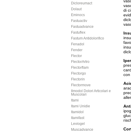
vas
Dicloreumact
vasc
Dolaut
di c
evid
Eminocs
dicl
Fastuactiv
vas
Fastuadvance
Fastuflex
Ins
insu
Fastum Antidolorifico
favo
Fenadol
insu
Fender
dicl
Flector
Ipe
FlectorArtro
pres
Flectorflam
card
Flectorgo
con 
Flectorin
Aci
Flectormove
arac
Ilmodol Dolori Articolari e
pred
Muscolari
aller
Itami
Ant
Itami Unidie
ipog
Itamidol
gluc
Itamifast
risc
Leviogel
Cort
Muscadvance