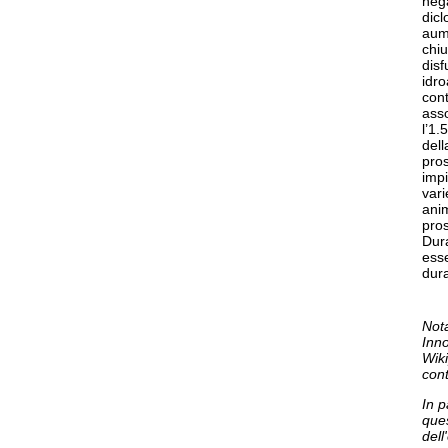
nega
dicl
aume
chiu
disf
idr
cont
ass
l’1.
dell
pros
impi
vari
anim
pros
Dura
esse
dura
Not
Inno
Wiki
con
In p
que
dell