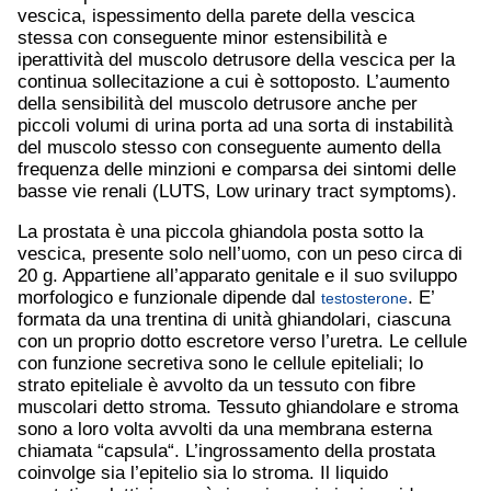
vescica, ispessimento della parete della vescica
stessa con conseguente minor estensibilità e
iperattività del muscolo detrusore della vescica per la
continua sollecitazione a cui è sottoposto. L’aumento
della sensibilità del muscolo detrusore anche per
piccoli volumi di urina porta ad una sorta di instabilità
del muscolo stesso con conseguente aumento della
frequenza delle minzioni e comparsa dei sintomi delle
basse vie renali (LUTS, Low urinary tract symptoms).
La prostata è una piccola ghiandola posta sotto la
vescica, presente solo nell’uomo, con un peso circa di
20 g. Appartiene all’apparato genitale e il suo sviluppo
morfologico e funzionale dipende dal
. E’
testosterone
formata da una trentina di unità ghiandolari, ciascuna
con un proprio dotto escretore verso l’uretra. Le cellule
con funzione secretiva sono le cellule epiteliali; lo
strato epiteliale è avvolto da un tessuto con fibre
muscolari detto stroma. Tessuto ghiandolare e stroma
sono a loro volta avvolti da una membrana esterna
chiamata “capsula“. L’ingrossamento della prostata
coinvolge sia l’epitelio sia lo stroma. Il liquido