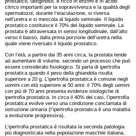
prostatico, lattiginoso, è ricco in enzimi e in acido
citrico importanti per la sopravvivenza e la qualità degli
spermatozoi; durante l’eiaculazione, si riversa
nell’uretra e si mescola al liquido seminale. Il liquido
prostatico costituisce il 70% del liquido seminale. La
prostata è attraversata in senso longitudinale, dall’alto
verso il basso, dalla prima porzione dell’uretra nella
quale viene riversato il liquido prostatico.
Con l’età, a partire dai 35 anni circa, la prostata tende
ad aumentare di volume, secondo un processo che può
essere considerato fisiologico. Si parla di ipertrofia
prostatica quando il peso della ghiandola risulta
superiore a 20 g. L’ipertrofia prostatica è comune negli
uomini con età superiore ai 50 anni: il 70% degli uomini
con più di 70 anni presenta evidenze istologiche di
ipertrofia prostatica. In circa il 40% dei casi, l’ipertrofia
prostatica evolve verso una condizione conclamata di
ostruzione urinaria (l’ipertrofia prostatica è una malattia
a evoluzione progressiva).
L’ipertrofia prostatica è risultata la seconda patologia
più diagnosticata nella popolazione maschile italiana,