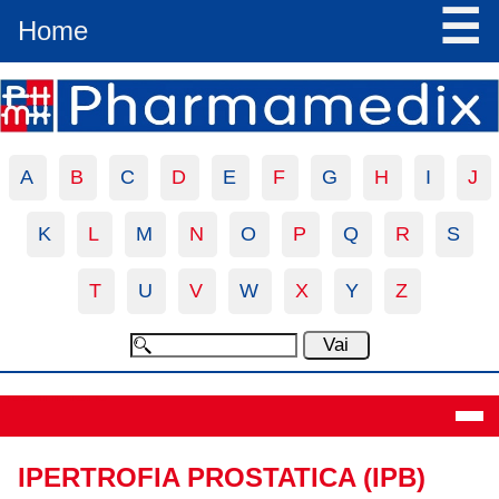
☰
Home
A
B
C
D
E
F
G
H
I
J
K
L
M
N
O
P
Q
R
S
T
U
V
W
X
Y
Z
Definizione
IPERTROFIA PROSTATICA (IPB)