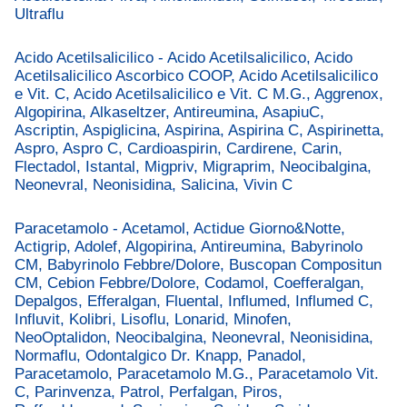
Ultraflu
Acido Acetilsalicilico - Acido Acetilsalicilico, Acido
Acetilsalicilico Ascorbico COOP, Acido Acetilsalicilico
e Vit. C, Acido Acetilsalicilico e Vit. C M.G., Aggrenox,
Algopirina, Alkaseltzer, Antireumina, AsapiuC,
Ascriptin, Aspiglicina, Aspirina, Aspirina C, Aspirinetta,
Aspro, Aspro C, Cardioaspirin, Cardirene, Carin,
Flectadol, Istantal, Migpriv, Migraprim, Neocibalgina,
Neonevral, Neonisidina, Salicina, Vivin C
Paracetamolo - Acetamol, Actidue Giorno&Notte,
Actigrip, Adolef, Algopirina, Antireumina, Babyrinolo
CM, Babyrinolo Febbre/Dolore, Buscopan Compositun
CM, Cebion Febbre/Dolore, Codamol, Coefferalgan,
Depalgos, Efferalgan, Fluental, Influmed, Influmed C,
Influvit, Kolibri, Lisoflu, Lonarid, Minofen,
NeoOptalidon, Neocibalgina, Neonevral, Neonisidina,
Normaflu, Odontalgico Dr. Knapp, Panadol,
Paracetamolo, Paracetamolo M.G., Paracetamolo Vit.
C, Parinvenza, Patrol, Perfalgan, Piros,