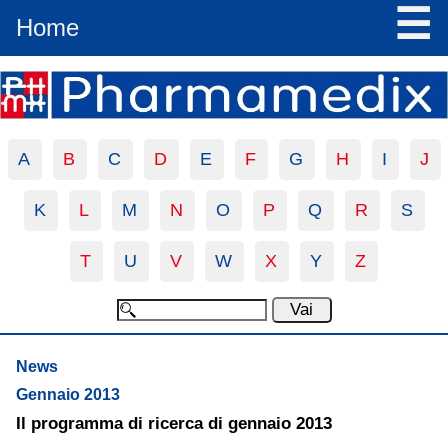
☰
Home
A
B
C
D
E
F
G
H
I
J
K
L
M
N
O
P
Q
R
S
T
U
V
W
X
Y
Z
News
Gennaio 2013
Il programma di ricerca di gennaio 2013