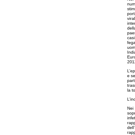
nume
stim
port
vira
int
dell
paes
casi
fega
uomi
Indi
Eur
201
L’ep
e se
part
tras
la t
L’in
Nei 
sopr
infe
rapp
dell
rapp