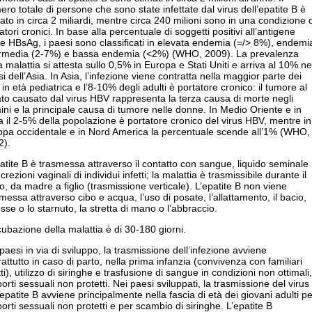
ro totale di persone che sono state infettate dal virus dell’epatite B è
ato in circa 2 miliardi, mentre circa 240 milioni sono in una condizione d
atori cronici. In base alla percentuale di soggetti positivi all’antigene
le HBsAg, i paesi sono classificati in elevata endemia (=/> 8%), endemi
ermedia (2-7%) e bassa endemia (<2%) (WHO, 2009). La prevalenza
a malattia si attesta sullo 0,5% in Europa e Stati Uniti e arriva al 10% ne
i dell’Asia. In Asia, l’infezione viene contratta nella maggior parte dei
 in età pediatrica e l’8-10% degli adulti è portatore cronico: il tumore al
to causato dal virus HBV rappresenta la terza causa di morte negli
ni e la principale causa di tumore nelle donne. In Medio Oriente e in
a il 2-5% della popolazione è portatore cronico del virus HBV, mentre in
opa occidentale e in Nord America la percentuale scende all’1% (WHO,
2).
atite B è trasmessa attraverso il contatto con sangue, liquido seminale
crezioni vaginali di individui infetti; la malattia è trasmissibile durante il
o, da madre a figlio (trasmissione verticale). L’epatite B non viene
messa attraverso cibo e acqua, l’uso di posate, l’allattamento, il bacio,
osse o lo starnuto, la stretta di mano o l’abbraccio.
cubazione della malattia è di 30-180 giorni.
paesi in via di sviluppo, la trasmissione dell’infezione avviene
attutto in caso di parto, nella prima infanzia (convivenza con familiari
tti), utilizzo di siringhe e trasfusione di sangue in condizioni non ottimali,
orti sessuali non protetti. Nei paesi sviluppati, la trasmissione del virus
’epatite B avviene principalmente nella fascia di età dei giovani adulti pe
orti sessuali non protetti e per scambio di siringhe. L’epatite B