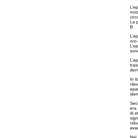
L’ep
moda
circ
La p
B.
L’ep
oro-
L’ep
son
L’ep
tras
deri
In I
rile
epat
iden
Seco
era 
di e
sign
ridu
avan
Nel 