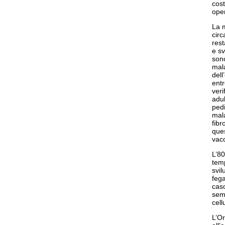
cost
oper
La m
circ
rest
e sv
sono
mala
dell
entr
veri
adul
pedi
mala
fibr
ques
vacc
L’80
temp
svil
fega
caso
semp
cell
L’Or