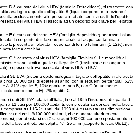
atite D è causata dal virus HDV (famiglia Deltaviridae), si trasmette con
lità analoghe a quelle dell’epatite B (liquidi corporei) e l’infezione è
oscritta esclusivamente alle persone infettate con il virus B dell’epatite.
resenza del virus HDV si associa ad un decorso più grave per l’epatite
atite E è causata dal virus HEV (famiglia Hepeviridae) per trasmissione
fecale: la sorgente di infezione principale è l’acqua contaminata.
atite E presenta un’elevata frequenza di forme fulminanti (1-12%); non
o note forme croniche.
atite G è causata dal virus HGV (famiglia Flavivirus). Le modalità di
missione sono simili a quelle dell’epatite C (trasfusione di sangue o
vati) e spesso si trova associata al virus HBV o HCV.
talia il SEIEVA (Sistema epidemiologico integrato dell’epatite virale acuta
va circa 10.000 casi di epatite all’anno, con le seguenti percentuali: 52%
ite A; 31% epatite B; 10% epatite A, non B, non C (attualmente
tificata come epatite E); 7% epatite C.
ndo i dati SEIEVA relativi all’Italia, fino al 1985 l’incidenza di epatite B
pari a 12 casi per 100.000 abitanti, con prevalenza dei casi nella fascia
tà compresa tra i 15-24 anni; dal 1993 si è osservata una diminuzione
ificativa dei casi, 3/100.000 abitanti, che è andata ulteriormente
cendosi, per attestarsi sui 2 casi ogni 100.000 con uno spostamento in
ti della fascia di età più colpita, >/= 25 anni (rapporto Istisan, 06/12).
mondo i casi di epatite B sono stimati in circa 2 milioni all’anno. Il