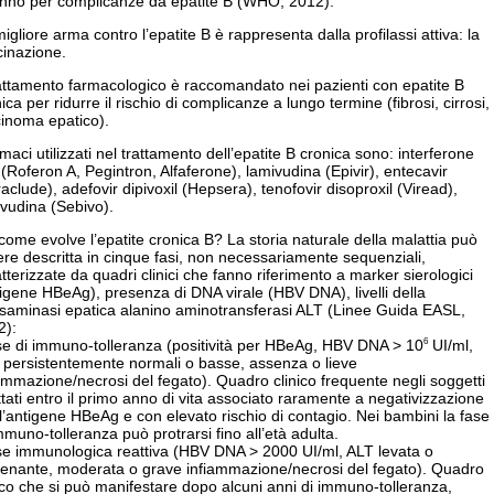
’anno per complicanze da epatite B (WHO, 2012).
igliore arma contro l’epatite B è rappresenta dalla profilassi attiva: la
cinazione.
rattamento farmacologico è raccomandato nei pazienti con epatite B
ica per ridurre il rischio di complicanze a lungo termine (fibrosi, cirrosi,
cinoma epatico).
rmaci utilizzati nel trattamento dell’epatite B cronica sono: interferone
 (Roferon A, Pegintron, Alfaferone), lamivudina (Epivir), entecavir
aclude), adefovir dipivoxil (Hepsera), tenofovir disoproxil (Viread),
ivudina (Sebivo).
ome evolve l’epatite cronica B? La storia naturale della malattia può
re descritta in cinque fasi, non necessariamente sequenziali,
tterizzate da quadri clinici che fanno riferimento a marker sierologici
igene HBeAg), presenza di DNA virale (HBV DNA), livelli della
nsaminasi epatica alanino aminotransferasi ALT (Linee Guida EASL,
2):
ase di immuno-tolleranza (positività per HBeAg, HBV DNA > 10
UI/ml,
6
 persistentemente normali o basse, assenza o lieve
ammazione/necrosi del fegato). Quadro clinico frequente negli soggetti
ttati entro il primo anno di vita associato raramente a negativizzazione
l’antigene HBeAg e con elevato rischio di contagio. Nei bambini la fase
mmuno-tolleranza può protrarsi fino all’età adulta.
ase immunologica reattiva (HBV DNA > 2000 UI/ml, ALT levata o
alenante, moderata o grave infiammazione/necrosi del fegato). Quadro
ico che si può manifestare dopo alcuni anni di immuno-tolleranza,