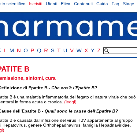
to scientifico
Iscriviti
Utenti
Etica
Contenuti
Guida
Faq
Stage
K
L
M
N
O
P
Q
R
S
T
U
V
W
X
Y
Z
PATITE B
smissione, sintomi, cura
Definizione di Epatite B
- Che cos'è l’Epatite B?
atite B è una malattia infiammatoria del fegato di natura virale che può
entarsi in forma acuta o cronica.
(leggi)
Cause dell’Epatite B
- Quali sono le cause dell’Epatite B?
atite B è causata dall’infezione del virus HBV appartenente al gruppo
li Hepatovirus, genere Orthohepadnavirus, famiglia Hepadnaviridae.
gi)