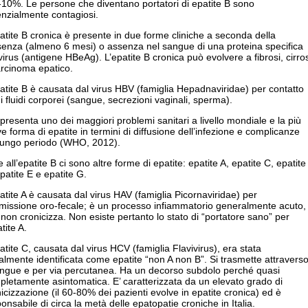
-10%. Le persone che diventano portatori di epatite B sono
nzialmente contagiosi.
atite B cronica è presente in due forme cliniche a seconda della
senza (almeno 6 mesi) o assenza nel sangue di una proteina specifica
virus (antigene HBeAg). L’epatite B cronica può evolvere a fibrosi, cirros
arcinoma epatico.
atite B è causata dal virus HBV (famiglia Hepadnaviridae) per contatto
i fluidi corporei (sangue, secrezioni vaginali, sperma).
resenta uno dei maggiori problemi sanitari a livello mondiale e la più
e forma di epatite in termini di diffusione dell’infezione e complicanze
 lungo periodo (WHO, 2012).
e all’epatite B ci sono altre forme di epatite: epatite A, epatite C, epatite
patite E e epatite G.
atite A è causata dal virus HAV (famiglia Picornaviridae) per
smissione oro-fecale; è un processo infiammatorio generalmente acuto,
non cronicizza. Non esiste pertanto lo stato di “portatore sano” per
atite A.
atite C, causata dal virus HCV (famiglia Flavivirus), era stata
ialmente identificata come epatite “non A non B”. Si trasmette attravers
sangue e per via percutanea. Ha un decorso subdolo perché quasi
letamente asintomatica. E’ caratterizzata da un elevato grado di
icizzazione (il 60-80% dei pazienti evolve in epatite cronica) ed è
onsabile di circa la metà delle epatopatie croniche in Italia.