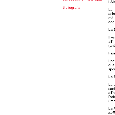
I S
Bibliografia
La m
asin
età
degl
La 
Il v
all’
(ant
Far
I pa
quan
spon
La 
La p
sani
all’
l’ad
(imm
Le 
sul