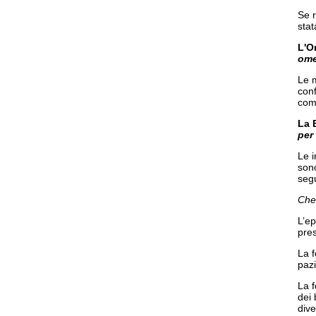
Se r
stat
L'O
ome
Le m
conf
comp
La 
per
Le i
sono
segu
Che 
L’ep
pres
La f
pazi
La f
dei 
dive