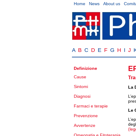
Home
News
About us
Comita
A
B
C
D
E
F
G
H
I
J
E
Definizione
Cause
Tra
Sintomi
La 
Diagnosi
L’ep
pres
Farmaci e terapie
Le 
Prevenzione
L’ep
deg
Avvertenze
(leg
Omeopatia e Fitoterapia