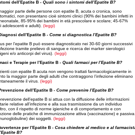
intomi dell’Epatite B
- Quali sono i sintomi dell’Epatite B?
aggior parte delle persone con epatite B, acuta o cronica, sono
tomatici, non presentano cioè sintomi clinici (90% dei bambini infetti in
 neonatale, 85-95% dei bambini in età prescolare e scolare; 45-67%
i adolescenti e adulti).
(leggi)
Diagnosi dell’Epatite B
- Come si diagnostica l’Epatite B?
irus per l’epatite B può essere diagnosticato nei 30-60 giorni successivi
infezione tramite prelievo di sangue e ricerca dei marker sierologici
igeni e/o anticorpi del virus).
(leggi)
maci e Terapie per l’Epatite B
- Quali farmaci per l’Epatite B?
zienti con epatite B acuta non vengono trattati farmacologicamente in
to la maggior parte degli adulti che contraggono l’infezione eliminano
taneamente il virus.
(leggi)
Prevenzione dell’Epatite B
- Come prevenire l’Epatite B?
revenzione dell’epatite B si attua con la diffusione delle informazioni
tarie relative all’infezione e alla sua trasmissione da un individuo
altro, con il rispetto di norme igieniche e di comportamento e con
ozione delle pratiche di immunizzazione attiva (vaccinazione) e passiva
unoglobuline) dei soggetti.
(leggi)
Avvertenze per l’Epatite B
- Cosa chiedere al medico e al farmacist
l’Epatite B?