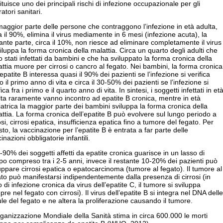
ituisce uno dei principali rischi di infezione occupazionale per gli
atori sanitari.
aggior parte delle persone che contraggono l’infezione in età adulta,
a il 90%, elimina il virus mediamente in 6 mesi (infezione acuta), la
ante parte, circa il 10%, non riesce ad eliminare completamente il virus
iluppa la forma cronica della malattia. Circa un quarto degli adulti che
 stati infettati da bambini e che ha sviluppato la forma cronica della
ttia muore per cirrosi o cancro al fegato. Nei bambini, la forma cronica
’epatite B interessa quasi il 90% dei pazienti se l’infezione si verifica
o il primo anno di vita e circa il 30-50% dei pazienti se l’infezione si
fica fra i primo e il quarto anno di vita. In sintesi, i soggetti infettati in et
ta raramente vanno incontro ad epatite B cronica, mentre in età
atrica la maggior parte dei bambini sviluppa la forma cronica della
ttia. La forma cronica dell’epatite B può evolvere sul lungo periodo a
osi, cirrosi epatica, insufficienza epatica fino a tumore del fegato. Per
to, la vaccinazione per l’epatite B è entrata a far parte delle
inazioni obbligatorie infantili.
-90% dei soggetti affetti da epatite cronica guarisce in un lasso di
o compreso tra i 2-5 anni, invece il restante 10-20% dei pazienti può
uppare cirrosi epatica o epatocarcinoma (tumore al fegato). Il tumore al
to può manifestarsi indipendentemente dalla presenza di cirrosi (in
 di infezione cronica da virus dell’epatite C, il tumore si sviluppa
re nel fegato con cirrosi). Il virus dell’epatite B si integra nel DNA delle
ule del fegato e ne altera la proliferazione causando il tumore.
ganizzazione Mondiale della Sanità stima in circa 600.000 le morti