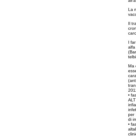
all
La m
vac
Il t
cron
car
I fa
alfa
(Bar
telb
Ma c
esse
cara
(ant
tra
201
• f
ALT
infi
infe
per 
di i
• f
alt
clin