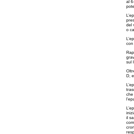
al 6
pote
L’ep
pre
del 
o c
L’ep
con 
Rapp
grav
sul
Oltr
D, e
L’ep
tra
che 
l’ep
L’ep
iniz
il 
comp
cron
resp