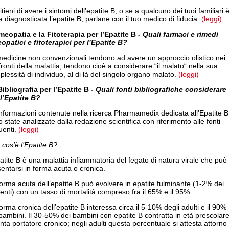
itieni di avere i sintomi dell’epatite B, o se a qualcuno dei tuoi familiari 
a diagnosticata l’epatite B, parlane con il tuo medico di fiducia.
(leggi)
meopatia e la Fitoterapia per l’Epatite B
- Quali farmaci e rimedi
opatici e fitoterapici per l’Epatite B?
edicine non convenzionali tendono ad avere un approccio olistico nei
ronti della malattia, tendono cioè a considerare “il malato“ nella sua
lessità di individuo, al di là del singolo organo malato.
(leggi)
Bibliografia per l’Epatite B
- Quali fonti bibliografiche considerare
 l’Epatite B?
nformazioni contenute nella ricerca Pharmamedix dedicata all’Epatite B
 state analizzate dalla redazione scientifica con riferimento alle fonti
enti.
(leggi)
cos'è l’Epatite B?
atite B è una malattia infiammatoria del fegato di natura virale che può
entarsi in forma acuta o cronica.
orma acuta dell’epatite B può evolvere in epatite fulminante (1-2% dei
enti) con un tasso di mortalità compreso fra il 65% e il 95%.
orma cronica dell’epatite B interessa circa il 5-10% degli adulti e il 90%
bambini. Il 30-50% dei bambini con epatite B contratta in età prescolar
nta portatore cronico; negli adulti questa percentuale si attesta attorno