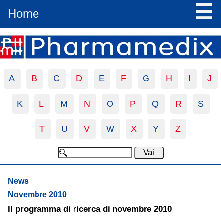
☰
Home
A
B
C
D
E
F
G
H
I
J
K
L
M
N
O
P
Q
R
S
T
U
V
W
X
Y
Z
News
Novembre 2010
Il programma di ricerca di novembre 2010