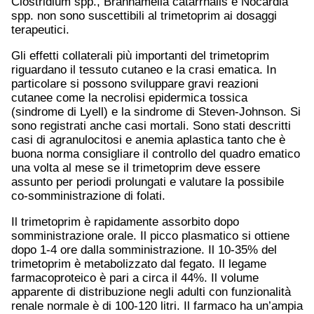
Clostridium spp., Branhamella catarrhalis e Nocardia
spp. non sono suscettibili al trimetoprim ai dosaggi
terapeutici.
Gli effetti collaterali più importanti del trimetoprim
riguardano il tessuto cutaneo e la crasi ematica. In
particolare si possono sviluppare gravi reazioni
cutanee come la necrolisi epidermica tossica
(sindrome di Lyell) e la sindrome di Steven-Johnson. Si
sono registrati anche casi mortali. Sono stati descritti
casi di agranulocitosi e anemia aplastica tanto che è
buona norma consigliare il controllo del quadro ematico
una volta al mese se il trimetoprim deve essere
assunto per periodi prolungati e valutare la possibile
co-somministrazione di folati.
Il trimetoprim è rapidamente assorbito dopo
somministrazione orale. Il picco plasmatico si ottiene
dopo 1-4 ore dalla somministrazione. Il 10-35% del
trimetoprim è metabolizzato dal fegato. Il legame
farmacoproteico è pari a circa il 44%. Il volume
apparente di distribuzione negli adulti con funzionalità
renale normale è di 100-120 litri. Il farmaco ha un’ampia