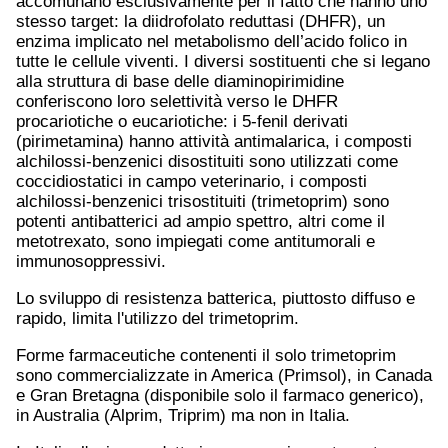
accomunano esclusivamente per il fatto che hanno uno
stesso target: la diidrofolato reduttasi (DHFR), un
enzima implicato nel metabolismo dell’acido folico in
tutte le cellule viventi. I diversi sostituenti che si legano
alla struttura di base delle diaminopirimidine
conferiscono loro selettività verso le DHFR
procariotiche o eucariotiche: i 5-fenil derivati
(pirimetamina) hanno attività antimalarica, i composti
alchilossi-benzenici disostituiti sono utilizzati come
coccidiostatici in campo veterinario, i composti
alchilossi-benzenici trisostituiti (trimetoprim) sono
potenti antibatterici ad ampio spettro, altri come il
metotrexato, sono impiegati come antitumorali e
immunosoppressivi.
Lo sviluppo di resistenza batterica, piuttosto diffuso e
rapido, limita l'utilizzo del trimetoprim.
Forme farmaceutiche contenenti il solo trimetoprim
sono commercializzate in America (Primsol), in Canada
e Gran Bretagna (disponibile solo il farmaco generico),
in Australia (Alprim, Triprim) ma non in Italia.