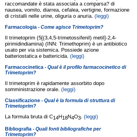
raccomandate è stata associata a comparsa? di
nausea, vomito, diarrea, cefalea, vertigine, formazione
di cristalli nelle urine, oliguria o anuria.
(leggi)
Farmacologia
- Come agisce Trimetoprim?
Il trimetoprim (5[(3,4,5-trimetossifenil) metil]-2,4-
pirimidindiamina) (INN: Trimethoprim) è un antibiotico
usato per via sistemica. Possiede azione
batteriostatica e battericida.
(leggi)
Farmacocinetica
- Qual è il profilo farmacocinetico di
Trimetoprim?
Il trimetoprim è rapidamente assorbito dopo
somministrazione orale.
(leggi)
Classificazione
- Qual è la formula di struttura di
Trimetoprim?
La formula bruta di C
H
N
O
.
(leggi)
14
18
4
3
Bibliografia
- Quali fonti bibliografiche per
Trimetoprim?