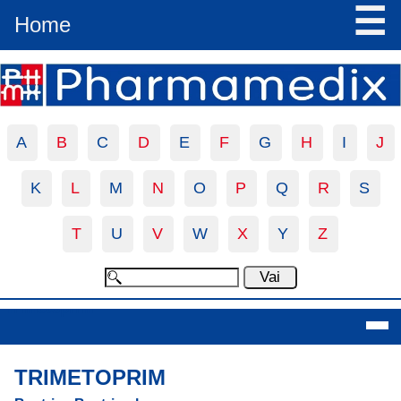
☰
Home
A
B
C
D
E
F
G
H
I
J
K
L
M
N
O
P
Q
R
S
T
U
V
W
X
Y
Z
Trimetoprim
TRIMETOPRIM