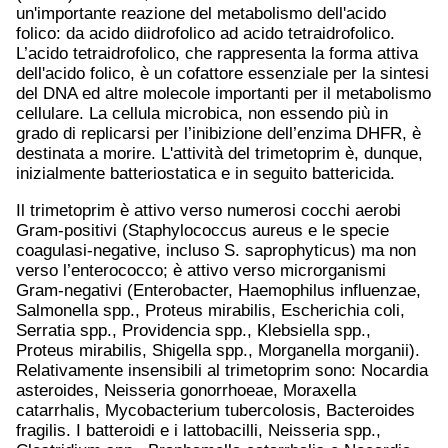
un'importante reazione del metabolismo dell'acido
folico: da acido diidrofolico ad acido tetraidrofolico.
L’acido tetraidrofolico, che rappresenta la forma attiva
dell'acido folico, è un cofattore essenziale per la sintesi
del DNA ed altre molecole importanti per il metabolismo
cellulare. La cellula microbica, non essendo più in
grado di replicarsi per l’inibizione dell’enzima DHFR, è
destinata a morire. L'attività del trimetoprim è, dunque,
inizialmente batteriostatica e in seguito battericida.
Il trimetoprim è attivo verso numerosi cocchi aerobi
Gram-positivi (Staphylococcus aureus e le specie
coagulasi-negative, incluso S. saprophyticus) ma non
verso l’enterococco; è attivo verso microrganismi
Gram-negativi (Enterobacter, Haemophilus influenzae,
Salmonella spp., Proteus mirabilis, Escherichia coli,
Serratia spp., Providencia spp., Klebsiella spp.,
Proteus mirabilis, Shigella spp., Morganella morganii).
Relativamente insensibili al trimetoprim sono: Nocardia
asteroides, Neisseria gonorrhoeae, Moraxella
catarrhalis, Mycobacterium tubercolosis, Bacteroides
fragilis. I batteroidi e i lattobacilli, Neisseria spp.,