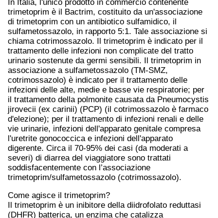
In Italia, l'unico prodotto in commercio contenente
trimetoprim è il Bactrim, costituito da un'associazione
di trimetoprim con un antibiotico sulfamidico, il
sulfametossazolo, in rapporto 5:1. Tale associazione si
chiama cotrimossazolo. Il trimetoprim è indicato per il
trattamento delle infezioni non complicate del tratto
urinario sostenute da germi sensibili. Il trimetoprim in
associazione a sulfametossazolo (TM-SMZ,
cotrimossazolo) è indicato per il trattamento delle
infezioni delle alte, medie e basse vie respiratorie; per
il trattamento della polmonite causata da Pneumocystis
jirovecii (ex carinii) (PCP) (il cotrimossazolo è farmaco
d'elezione); per il trattamento di infezioni renali e delle
vie urinarie, infezioni dell'apparato genitale compresa
l'uretrite gonococcica e infezioni dell'apparato
digerente. Circa il 70-95% dei casi (da moderati a
severi) di diarrea del viaggiatore sono trattati
soddisfacentemente con l’associazione
trimetoprim/sulfametossazolo (cotrimossazolo).
Come agisce il trimetoprim?
Il trimetoprim è un inibitore della diidrofolato reduttasi
(DHFR) batterica, un enzima che catalizza