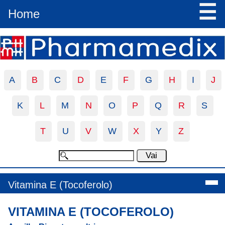
☰
Home
A
B
C
D
E
F
G
H
I
J
K
L
M
N
O
P
Q
R
S
T
U
V
W
X
Y
Z
Vitamina E (Tocoferolo)
VITAMINA E (TOCOFEROLO)