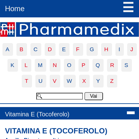
☰
Home
A
B
C
D
E
F
G
H
I
J
K
L
M
N
O
P
Q
R
S
T
U
V
W
X
Y
Z
Vitamina E (Tocoferolo)
VITAMINA E (TOCOFEROLO)