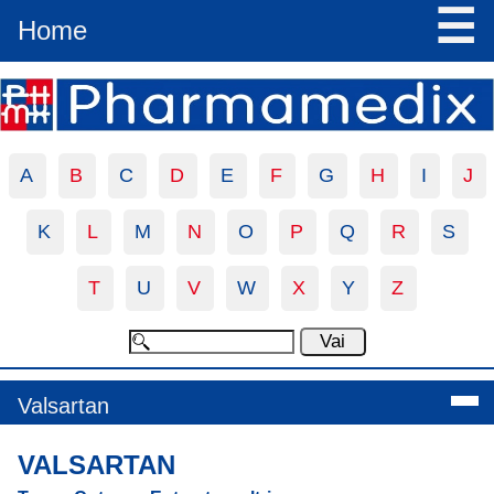
☰
Home
A
B
C
D
E
F
G
H
I
J
K
L
M
N
O
P
Q
R
S
T
U
V
W
X
Y
Z
Valsartan
VALSARTAN