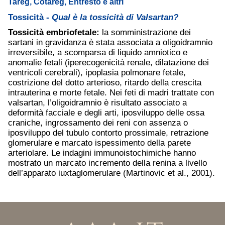
Tareg, Cotareg, Entresto e altri
Tossicità -
Qual è la tossicità di Valsartan?
Tossicità embriofetale:
la somministrazione dei
sartani in gravidanza è stata associata a oligoidramnio
irreversibile, a scomparsa di liquido amniotico e
anomalie fetali (iperecogenicità renale, dilatazione dei
ventricoli cerebrali), ipoplasia polmonare fetale,
costrizione del dotto arterioso, ritardo della crescita
intrauterina e morte fetale. Nei feti di madri trattate con
valsartan, l’oligoidramnio è risultato associato a
deformità facciale e degli arti, iposviluppo delle ossa
craniche, ingrossamento dei reni con assenza o
iposviluppo del tubulo contorto prossimale, retrazione
glomerulare e marcato ispessimento della parete
arteriolare. Le indagini immunoistochimiche hanno
mostrato un marcato incremento della renina a livello
dell’apparato iuxtaglomerulare (Martinovic et al., 2001).