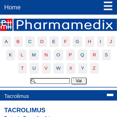
☰
Home
A
B
C
D
E
F
G
H
I
J
K
L
M
N
O
P
Q
R
S
T
U
V
W
X
Y
Z
Tacrolimus
TACROLIMUS