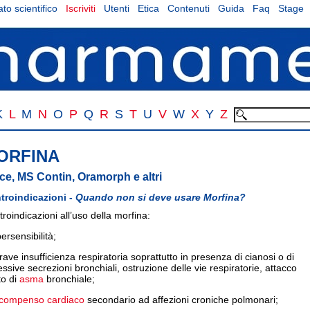
to scientifico
Iscriviti
Utenti
Etica
Contenuti
Guida
Faq
Stage
K
L
M
N
O
P
Q
R
S
T
U
V
W
X
Y
Z
ORFINA
ce, MS Contin, Oramorph e altri
troindicazioni -
Quando non si deve usare Morfina?
roindicazioni all’uso della morfina:
persensibilità;
rave insufficienza respiratoria soprattutto in presenza di cianosi o di
ssive secrezioni bronchiali, ostruzione delle vie respiratorie, attacco
to di
asma
bronchiale;
compenso cardiaco
secondario ad affezioni croniche polmonari;