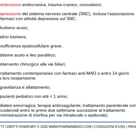
pertensione
endocranica, trauma cranico, convulsioni;
epressione
del sistema nervoso centrale (SNC), inclusa l’associazione
farmaci con attività depressiva sul SNC;
lcolismo acuto;
elirio tremens;
nsufficienza epatocellulare grave;
ddome acuto e ileo paralitico;
intervento chirurgico alle vie biliari;
 trattamento contemporaneo con farmaci anti-MAO o entro 14 giorni
a loro sospensione;
gravidanza e allattamento;
pazienti pediatrici con età < 1 anno;
diatesi emorragica; terapia anticoagulante; trattamento parenterale co
icosteroidi entro le prime due settimane successive al trattamento
ministrazione di morfina per via intratecale o epidurale).
TI I DIRITTI RISERVATI © 2026 WWW.PHARMAMEDIX.COM
|
CONDIZIONI D'USO
|
PRIV