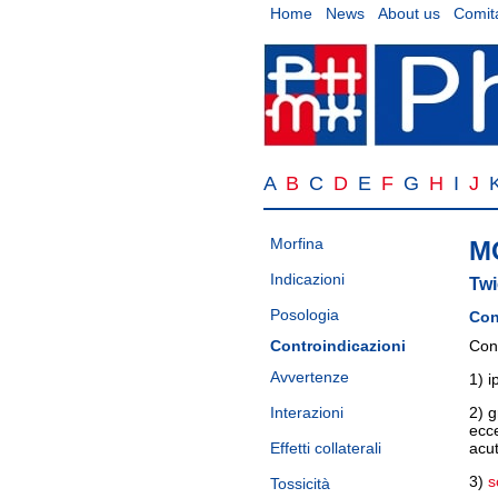
Home
News
About us
Comita
A
B
C
D
E
F
G
H
I
J
Morfina
M
Indicazioni
Twi
Posologia
Con
Controindicazioni
Cont
Avvertenze
1) i
Interazioni
2) g
ecce
Effetti collaterali
acu
3)
s
Tossicità