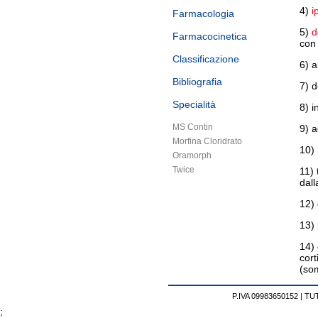
4)
i
Farmacologia
5)
d
Farmacocinetica
con 
Classificazione
6) a
Bibliografia
7) d
Specialità
8) i
MS Contin
9) a
Morfina Cloridrato
10) 
Oramorph
Twice
11)
dall
12) 
13) 
14) 
cort
(som
P.IVA 09983650152 |
TUT
;