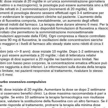
ti: dose iniziale di 20 mg/die in un’unica somministrazione giornaliera
 mattino o a mezzogiorno); la posologia può essere aumentata sino a 6
ie refratti in 2 somministrazioni (incrementi di 20 mg/die). Gli
ementi di posologia devono sessere effettuati ogni 3-4 settimane per
r evidenziare le ripercussioni cliniche sul paziente. L’aumento della
 di fluoxetina comporta, inevitabilmente, un aumento degli effetti
aterali indotti dal farmaco. La terapia deve durare almeno 6 mesi. Per l
pia di mantenimento sono disponibili formulazioni di fluoxetina a rilasci
trollato che permettono la somministrazione monosettimanale
mulazioni approvate dalla FDA). Ogni compressa a rilascio controllato
iene 90 mg di fluoxetina; le oscillazioni delle concentrazioni sieriche
 maggiori e i livelli di farmaco allo steady state sono ridotti di circa il
.
ini (età =/> 8 anni): dose iniziale 10 mg/die. Dopo 1-2 settimane la
 può essere aumentata a 20 mg/die; i dati di letteratura relativi
impiego di dosi superiori a 20 mg/die nei bambini sono limitati. Nei
bini con basso peso corporeo, la concentrazione ematica efficace può
re raggiunta a dosi inferiori. Le informazioni sulla durata della terapia
 limitate; nei pazienti responsive al trattamento, rivalutare lo stesso
o 6 mesi.
turbo ossessivo-compulsivo
e.
ti: dose iniziale di 20 mg/die. Aumentare la dose se dopo 2 settimane
si osservano benefici clinici. La dose massima raccomandata è pari a
g/die. Se entro 10 settimane la terapia farmacologica non risultasse
cace, valutare la sostituzione della fluoxetina con un altro farmaco. Se il
ente risponde al trattamento, protrarre la terapia alla minima dose