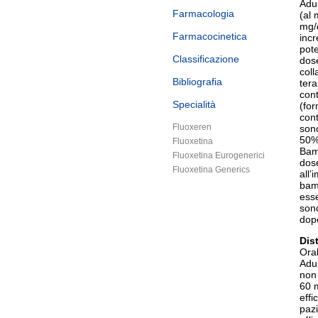
Adul
Farmacologia
(al
mg/d
Farmacocinetica
incr
pote
Classificazione
dose
coll
Bibliografia
tera
con
Specialità
(for
cont
Fluoxeren
sono
50%
Fluoxetina
Bamb
Fluoxetina Eurogenerici
dose
Fluoxetina Generics
all’
bam
esse
sono
dop
Dis
Oral
Adul
non 
60 m
effi
pazi