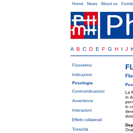
Home
News
About us
Comita
A
B
C
D
E
F
G
H
I
J
Fluoxetina
F
Indicazioni
Flu
Posologia
Pos
Controindicazioni
La f
in d
Avvertenze
per
in c
Interazioni
deve
dosi
Effetti collaterali
Dep
Tossicità
Oral