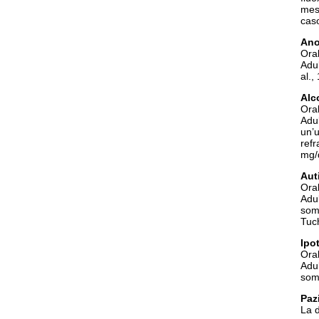
mesi
caso
Ano
Oral
Adul
al.,
Alc
Oral
Adul
un’
ref
mg/
Aut
Oral
Adul
som
Tuc
Ipo
Oral
Adul
somm
Paz
La d