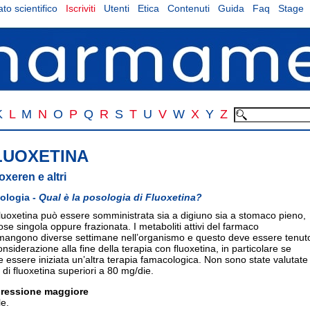
to scientifico
Iscriviti
Utenti
Etica
Contenuti
Guida
Faq
Stage
K
L
M
N
O
P
Q
R
S
T
U
V
W
X
Y
Z
LUOXETINA
oxeren e altri
ologia -
Qual è la posologia di Fluoxetina?
luoxetina può essere somministrata sia a digiuno sia a stomaco pieno,
ose singola oppure frazionata. I metaboliti attivi del farmaco
mangono diverse settimane nell’organismo e questo deve essere tenut
onsiderazione alla fine della terapia con fluoxetina, in particolare se
 essere iniziata un’altra terapia famacologica. Non sono state valutate
 di fluoxetina superiori a 80 mg/die.
ressione
maggiore
e.