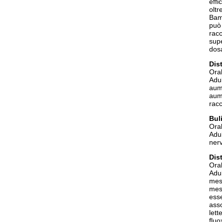
effi
oltr
Bamb
può
racc
supe
dosa
Dis
Oral
Adul
aum
aum
rac
Bul
Oral
Adul
nerv
Dis
Oral
Adul
mest
mest
ess
asso
lett
fluo