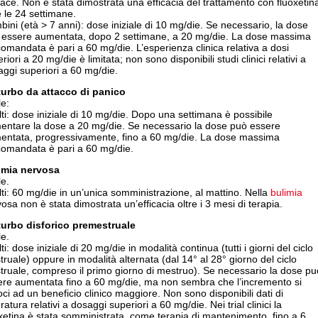
cace. Non è stata dimostrata una efficacia del trattamento con fluoxetin
e le 24 settimane.
ini (età > 7 anni): dose iniziale di 10 mg/die. Se necessario, la dose
 essere aumentata, dopo 2 settimane, a 20 mg/die. La dose massima
omandata è pari a 60 mg/die. L’esperienza clinica relativa a dosi
riori a 20 mg/die è limitata; non sono disponibili studi clinici relativi a
ggi superiori a 60 mg/die.
turbo da attacco di panico
e:
ti: dose iniziale di 10 mg/die. Dopo una settimana è possibile
entare la dose a 20 mg/die. Se necessario la dose può essere
entata, progressivamente, fino a 60 mg/die. La dose massima
comandata è pari a 60 mg/die.
imia
nervosa
e.
ti: 60 mg/die in un’unica somministrazione, al mattino. Nella
bulimia
osa non è stata dimostrata un’efficacia oltre i 3 mesi di terapia.
turbo disforico premestruale
e.
ti: dose iniziale di 20 mg/die in modalità continua (tutti i giorni del ciclo
ruale) oppure in modalità alternata (dal 14° al 28° giorno del ciclo
ruale, compreso il primo giorno di mestruo). Se necessario la dose pu
ere aumentata fino a 60 mg/die, ma non sembra che l’incremento si
ci ad un beneficio clinico maggiore. Non sono disponibili dati di
eratura relativi a dosaggi superiori a 60 mg/die. Nei trial clinici la
xetina è stata somministrata, come terapia di mantenimento, fino a 6