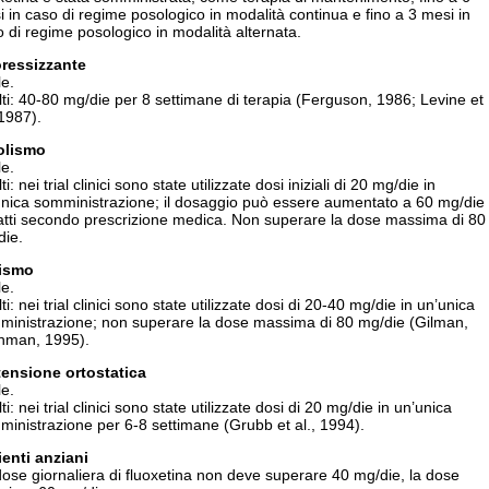
 in caso di regime posologico in modalità continua e fino a 3 mesi in
 di regime posologico in modalità alternata.
ressizzante
e.
ti: 40-80 mg/die per 8 settimane di terapia (Ferguson, 1986; Levine et
 1987).
olismo
e.
ti: nei trial clinici sono state utilizzate dosi iniziali di 20 mg/die in
unica somministrazione; il dosaggio può essere aumentato a 60 mg/die
ratti secondo prescrizione medica. Non superare la dose massima di 80
die.
ismo
e.
ti: nei trial clinici sono state utilizzate dosi di 20-40 mg/die in un’unica
ministrazione; non superare la dose massima di 80 mg/die (Gilman,
hman, 1995).
tensione ortostatica
e.
ti: nei trial clinici sono state utilizzate dosi di 20 mg/die in un’unica
inistrazione per 6-8 settimane (Grubb et al., 1994).
ienti anziani
ose giornaliera di fluoxetina non deve superare 40 mg/die, la dose