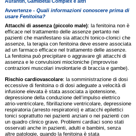
Aurantin, Gamibetal Complex e altri
Avvertenze -
Quali informazioni conoscere prima di
usare Fenitoina?
Attacchi di assenza (piccolo male)
: la fenitoina non è
efficace nel trattamento delle assenze pertanto nei
pazienti che manifestano sia attacchi tonico-clonici che
assenze, la terapia con fenitoina deve essere associata
ad un farmaco efficace nel trattamento delle assenze.
La fenitoina può precipitare o aggravare gli attacchi di
assenza e le convulsioni miocloniche (improvvise
contrazioni muscolari involontarie di braccia e gambe).
Rischio cardiovascolare
: la somministrazione di dosi
eccessive di fenitoina o di dosi adeguate a velocità di
infusione elevata è stata associata a ipotensione,
depressione della conduzione dell’impulso elettrico
atrio-ventricolare, fibrillazione ventricolare, depressione
respiratoria (arresto respiratorio) e attacchi epilettici
tonici soprattutto nei pazienti anziani o nei pazienti con
un quadro clinico grave. Problemi cardiaci sono stati
osservati anche in pazienti, adulti e bambini, senza
altre patologie, quando la fenitoina è stata