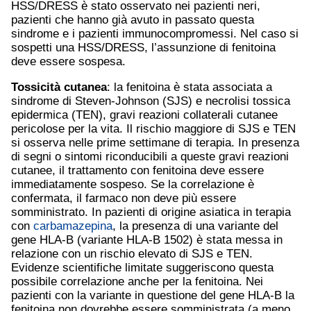
HSS/DRESS è stato osservato nei pazienti neri,
pazienti che hanno già avuto in passato questa
sindrome e i pazienti immunocompromessi. Nel caso si
sospetti una HSS/DRESS, l’assunzione di fenitoina
deve essere sospesa.
Tossicità cutanea
: la fenitoina è stata associata a
sindrome di Steven-Johnson (SJS) e necrolisi tossica
epidermica (TEN), gravi reazioni collaterali cutanee
pericolose per la vita. Il rischio maggiore di SJS e TEN
si osserva nelle prime settimane di terapia. In presenza
di segni o sintomi riconducibili a queste gravi reazioni
cutanee, il trattamento con fenitoina deve essere
immediatamente sospeso. Se la correlazione è
confermata, il farmaco non deve più essere
somministrato. In pazienti di origine asiatica in terapia
con
carbamazepina
, la presenza di una variante del
gene HLA-B (variante HLA-B 1502) è stata messa in
relazione con un rischio elevato di SJS e TEN.
Evidenze scientifiche limitate suggeriscono questa
possibile correlazione anche per la fenitoina. Nei
pazienti con la variante in questione del gene HLA-B la
fenitoina non dovrebbe essere somministrata (a meno