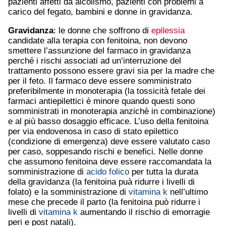
pazienti affetti da alcolismo, pazienti con problemi a
carico del fegato, bambini e donne in gravidanza.
Gravidanza
: le donne che soffrono di
epilessia
candidate alla terapia con fenitoina, non devono
smettere l’assunzione del farmaco in gravidanza
perché i rischi associati ad un’interruzione del
trattamento possono essere gravi sia per la madre che
per il feto. Il farmaco deve essere somministrato
preferibilmente in monoterapia (la tossicità fetale dei
farmaci antiepilettici è minore quando questi sono
somministrati in monoterapia anzichè in combinazione)
e al più basso dosaggio efficace. L’uso della fenitoina
per via endovenosa in caso di stato epilettico
(condizione di emergenza) deve essere valutato caso
per caso, soppesando rischi e benefici. Nelle donne
che assumono fenitoina deve essere raccomandata la
somministrazione di
acido folico
per tutta la durata
della gravidanza (la fenitoina puà ridurre i livelli di
folato) e la somministrazione di
vitamina k
nell’ultimo
mese che precede il parto (la fenitoina può ridurre i
livelli di
vitamina k
aumentando il rischio di emorragie
peri e post natali).