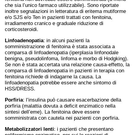
che sia l’unico farmaco utilizzabile). Sono riportate
inoltre segnalazioni in letteratura di eritema mutiforme
e/o SJS e/o Ten in pazienti trattati con fenitoina,
irradiamento cranico e graduale riduzione di
corticosteroidi.
Linfoadenopatia
: in alcuni pazienti la
somministrazione di fenitoina è stata associata a
comparsa di linfoadenopatia (iperplasia linfonodale
benigna, pseudolinfoma, linfoma e morbo di Hodgking).
Se non è stata accertata una relazione causa-effetto, la
comparsa di linfoadenopatia in pazienti in terapia con
fenitoina richiede di indagarne la causa. La
linfoadenopatia potrebbe essere anche sintomo di
HSS/DRESS.
Porfiria
: l’insulina può causare esacerbazione della
porfiria (malattia dovuta a deficit enzimatico nella
sintesi dell’eme). La fenitoina deve essere
somministrata con cautela nei pazienti con porfiria.
Metabolizzatori lenti
: i pazienti che presentano