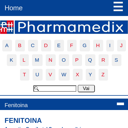
☰
Home
A
B
C
D
E
F
G
H
I
J
K
L
M
N
O
P
Q
R
S
T
U
V
W
X
Y
Z
Fenitoina
FENITOINA