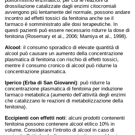
poliformismo enzimatico, per cui le reazioni di
drossilazione catalizzate dagli enzimi citocromiali
avvengono più lentamente del normale, possono andare
incontro ad effetti tossici da fenitoina anche se il
farmaco è somministrato alle dosi terapeutiche. In
questi pazienti può essere necessario ridurre la dose di
fenitoina (Rosemary et al., 2006; Mamiya et al., 1998).
Alcool
: il consumo sporadico di elevate quantità di
alcool può causare un aumento della concentrazione
plasmatica di fenitoina con rischio di effetti tossici,
mentre il consumo cronico di alcool può ridurne la
concentrazione plasmatica.
Iperico (Erba di San Giovanni)
: può ridurre la
concentrazione plasmatica di fenitoina per induzione
farmaco metabolica (aumento dell’attività degli enzimi
che catalizzano le reazioni di metabolizzazione della
fenitoina).
Eccipienti con effetti noti
: alcuni prodotti contenenti
fenitoina possono contenere alcool etilico 10% in
volume. Considerare l’introito di alcool in caso di