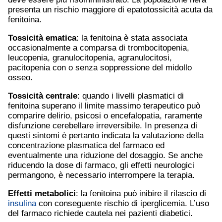
presenta un rischio maggiore di epatotossicità acuta da
fenitoina.
Tossicità ematica
: la fenitoina è stata associata
occasionalmente a comparsa di trombocitopenia,
leucopenia, granulocitopenia, agranulocitosi,
pacitopenia con o senza soppressione del midollo
osseo.
Tossicità centrale
: quando i livelli plasmatici di
fenitoina superano il limite massimo terapeutico può
comparire delirio, psicosi o encefalopatia, raramente
disfunzione cerebellare irreversibile. In presenza di
questi sintomi è pertanto indicata la valutazione della
concentrazione plasmatica del farmaco ed
eventualmente una riduzione del dosaggio. Se anche
riducendo la dose di farmaco, gli effetti neurologici
permangono, è necessario interrompere la terapia.
Effetti metabolici
: la fenitoina può inibire il rilascio di
insulina
con conseguente rischio di iperglicemia. L’uso
del farmaco richiede cautela nei pazienti diabetici.