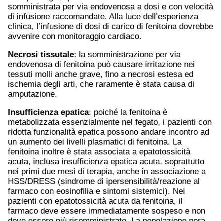
somministrata per via endovenosa a dosi e con velocità
di infusione raccomandate. Alla luce dell’esperienza
clinica, l’infusione di dosi di carico di fenitoina dovrebbe
avvenire con monitoraggio cardiaco.
Necrosi tissutale
: la somministrazione per via
endovenosa di fenitoina può causare irritazione nei
tessuti molli anche grave, fino a necrosi estesa ed
ischemia degli arti, che raramente è stata causa di
amputazione.
Insufficienza epatica
: poiché la fenitoina è
metabolizzata essenzialmente nel fegato, i pazienti con
ridotta funzionalità epatica possono andare incontro ad
un aumento dei livelli plasmatici di fenitoina. La
fenitoina inoltre è stata associata a epatotossicità
acuta, inclusa insufficienza epatica acuta, soprattutto
nei primi due mesi di terapia, anche in associazione a
HSS/DRESS (sindrome di ipersensibilità/reazione al
farmaco con eosinofilia e sintomi sistemici). Nei
pazienti con epatotossicità acuta da fenitoina, il
farmaco deve essere immediatamente sospeso e non
deve essere più risomministrato. La popolazione nera