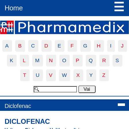
☰
Home
A
B
C
D
E
F
G
H
I
J
K
L
M
N
O
P
Q
R
S
T
U
V
W
X
Y
Z
Diclofenac
DICLOFENAC