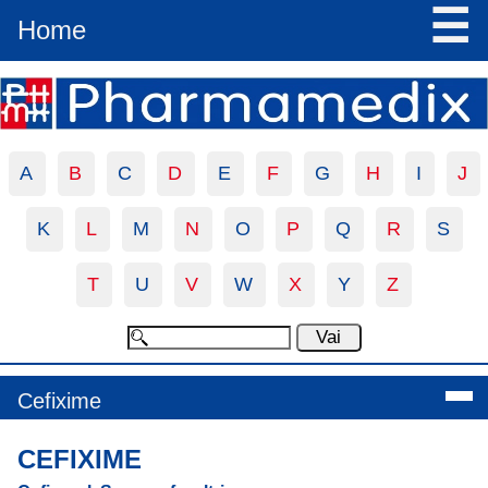
☰
Home
A
B
C
D
E
F
G
H
I
J
K
L
M
N
O
P
Q
R
S
T
U
V
W
X
Y
Z
Cefixime
CEFIXIME