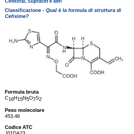
Cefixoral, Supracef e altri
Classificazione -
Qual è la formula di struttura di
Cefixime?
Formula bruta
C
H
N
O
S
16
15
5
7
2
Peso molecolare
453.46
Codice ATC
J01DA23