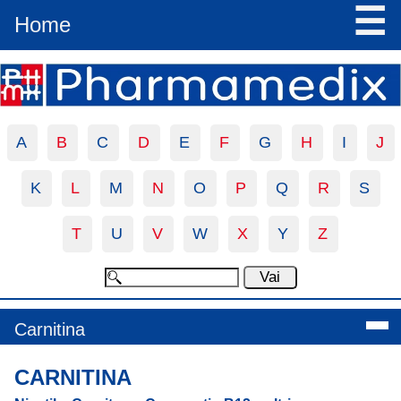
☰
Home
A
B
C
D
E
F
G
H
I
J
K
L
M
N
O
P
Q
R
S
T
U
V
W
X
Y
Z
Carnitina
CARNITINA