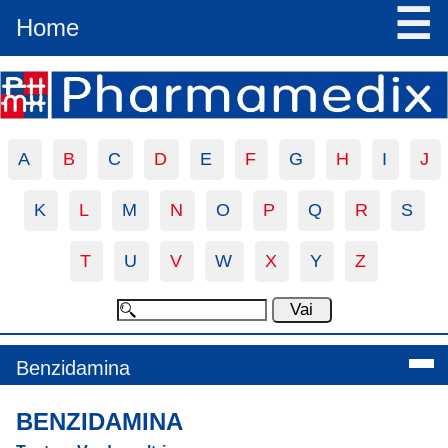
☰
Home
A
B
C
D
E
F
G
H
I
J
K
L
M
N
O
P
Q
R
S
T
U
V
W
X
Y
Z
Benzidamina
BENZIDAMINA