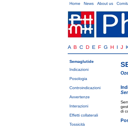
Home
News
About us
Comita
A
B
C
D
E
F
G
H
I
J
Semaglutide
S
Indicazioni
Oze
Posologia
Ind
Controindicazioni
Se
Avvertenze
Sema
Interazioni
gest
di c
Effetti collaterali
Po
Tossicità