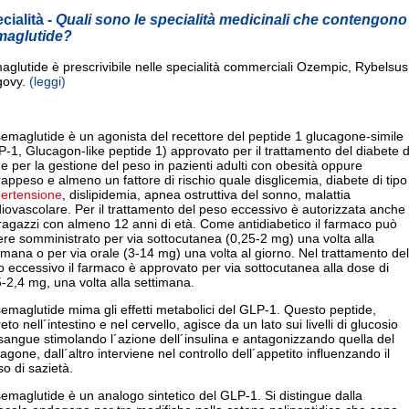
cialità
- Quali sono le specialità medicinali che contengono
maglutide?
glutide è prescrivibile nelle specialità commerciali Ozempic, Rybelsus
ovy.
(leggi)
emaglutide è un agonista del recettore del peptide 1 glucagone-simile
-1, Glucagon-like peptide 1) approvato per il trattamento del diabete d
 e per la gestione del peso in pazienti adulti con obesità oppure
appeso e almeno un fattore di rischio quale disglicemia, diabete di tipo
pertensione
, dislipidemia, apnea ostruttiva del sonno, malattia
iovascolare. Per il trattamento del peso eccessivo è autorizzata anche
ragazzi con almeno 12 anni di età. Come antidiabetico il farmaco può
re somministrato per via sottocutanea (0,25-2 mg) una volta alla
imana o per via orale (3-14 mg) una volta al giorno. Nel trattamento del
 eccessivo il farmaco è approvato per via sottocutanea alla dose di
-2,4 mg, una volta alla settimana.
emaglutide mima gli effetti metabolici del GLP-1. Questo peptide,
eto nell´intestino e nel cervello, agisce da un lato sui livelli di glucosio
sangue stimolando l´azione dell´insulina e antagonizzando quella del
agone, dall´altro interviene nel controllo dell´appetito influenzando il
o di sazietà.
emaglutide è un analogo sintetico del GLP-1. Si distingue dalla