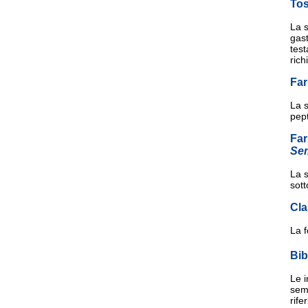
Tos
La s
gast
test
rich
Fa
La s
pept
Far
Se
La s
sot
Cla
La 
Bib
Le i
sema
rife