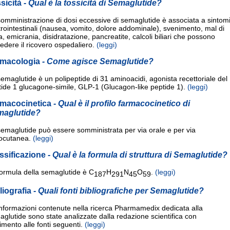
sicità
- Qual è la tossicità di Semaglutide?
omministrazione di dosi eccessive di semaglutide è associata a sintom
rointestinali (nausea, vomito, dolore addominale), svenimento, mal di
a, emicrania, disidratazione, pancreatite, calcoli biliari che possono
iedere il ricovero ospedaliero.
(leggi)
rmacologia
- Come agisce Semaglutide?
emaglutide è un polipeptide di 31 aminoacidi, agonista recettoriale del
ide 1 glucagone-simile, GLP-1 (Glucagon-like peptide 1).
(leggi)
macocinetica
- Qual è il profilo farmacocinetico di
maglutide?
emaglutide può essere somministrata per via orale e per via
tocutanea.
(leggi)
ssificazione
- Qual è la formula di struttura di Semaglutide?
formula della semaglutide è C
H
N
O
.
(leggi)
187
291
45
59
liografia
- Quali fonti bibliografiche per Semaglutide?
nformazioni contenute nella ricerca Pharmamedix dedicata alla
glutide sono state analizzate dalla redazione scientifica con
rimento alle fonti seguenti.
(leggi)