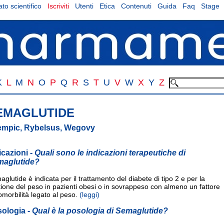
to scientifico
Iscriviti
Utenti
Etica
Contenuti
Guida
Faq
Stage
K
L
M
N
O
P
Q
R
S
T
U
V
W
X
Y
Z
EMAGLUTIDE
mpic, Rybelsus, Wegovy
icazioni
- Quali sono le indicazioni terapeutiche di
maglutide?
glutide è indicata per il trattamento del diabete di tipo 2 e per la
ione del peso in pazienti obesi o in sovrappeso con almeno un fattore
omorbilità legato al peso.
(leggi)
sologia
- Qual è la posologia di Semaglutide?