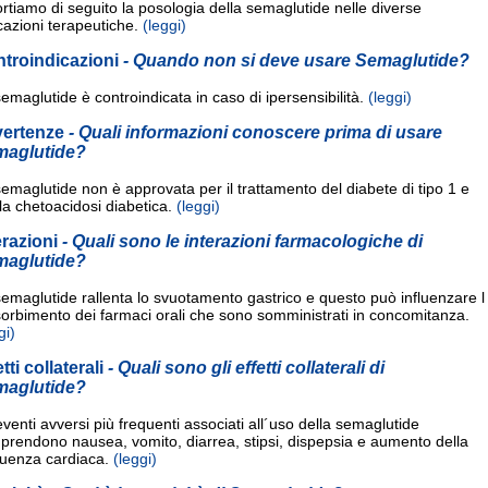
rtiamo di seguito la posologia della semaglutide nelle diverse
cazioni terapeutiche.
(leggi)
troindicazioni
- Quando non si deve usare Semaglutide?
emaglutide è controindicata in caso di ipersensibilità.
(leggi)
vertenze
- Quali informazioni conoscere prima di usare
maglutide?
emaglutide non è approvata per il trattamento del diabete di tipo 1 e
la chetoacidosi diabetica.
(leggi)
erazioni
- Quali sono le interazioni farmacologiche di
maglutide?
emaglutide rallenta lo svuotamento gastrico e questo può influenzare l
orbimento dei farmaci orali che sono somministrati in concomitanza.
gi)
etti collaterali
- Quali sono gli effetti collaterali di
maglutide?
eventi avversi più frequenti associati all´uso della semaglutide
prendono nausea, vomito, diarrea, stipsi, dispepsia e aumento della
quenza cardiaca.
(leggi)