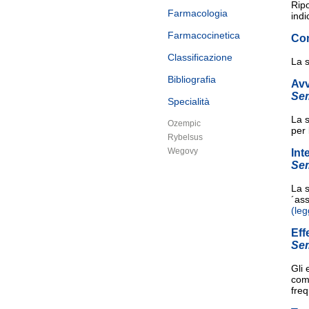
Ripo
Farmacologia
indi
Farmacocinetica
Con
Classificazione
La s
Bibliografia
Av
Se
Specialità
La s
Ozempic
per 
Rybelsus
Wegovy
Int
Se
La s
´ass
(leg
Eff
Se
Gli 
com
fre