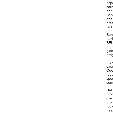
risp
card
pari
Bene
obe
pres
STE
Bene
pazi
SELE
dete
glom
pro
Indi
caso
Ques
fega
spes
sem
Dal 
prob
diar
prol
(col
Il r