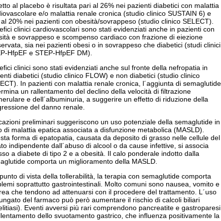
etto al placebo è risultata pari al 26% nei pazienti diabetici con malattia
iovascolare e/o malattia renale cronica (studio clinico SUSTAIN 6) e
 al 20% nei pazienti con obesità/sovrappeso (studio clinico SELECT).
fici clinici cardiovascolari sono stati evidenziati anche in pazienti con
sità e sovrappeso e scompenso cardiaco con frazione di eiezione
ervata, sia nei pazienti obesi o in sovrappeso che diabetici (studi clinici
P-HfpEF e STEP-HfpEF DM).
fici clinici sono stati evidenziati anche sul fronte della nefropatia in
enti diabetici (studio clinico FLOW) e non diabetici (studio clinico
CT). In pazienti con malattia renale cronica, l´aggiunta di semaglutide
rmina un rallentamento del declino della velocità di filtrazione
erulare e dell´albuminuria, a suggerire un effetto di riduzione della
gressione del danno renale.
cazioni preliminari suggeriscono un uso potenziale della semaglutide in
 di malattia epatica associata a disfunzione metabolica (MASLD).
ta forma di epatopatia, causata da deposito di grasso nelle cellule del
to indipendente dall´abuso di alcool o da cause infettive, si associa
so a diabete di tipo 2 e a obesità. Il calo ponderale indotto dalla
aglutide comporta un miglioramento della MASLD.
punto di vista della tollerabilità, la terapia con semaglutide comporta
lemi soprattutto gastrointestinali. Molto comuni sono nausea, vomito e
rea che tendono ad attenuarsi con il procedere del trattamento. L´uso
ungato del farmaco può però aumentare il rischio di calcoli biliari
elitiasi). Eventi avversi più rari comprendono pancreatite e gastroparesi
allentamento dello svuotamento gastrico, che influenza positivamente la