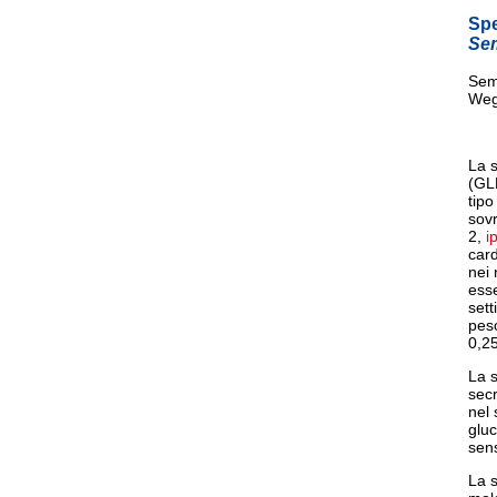
Spe
Se
Sema
Weg
La s
(GLP
tipo
sovr
2,
i
card
nei 
esse
sett
peso
0,25
La s
secr
nel 
gluc
sens
La s