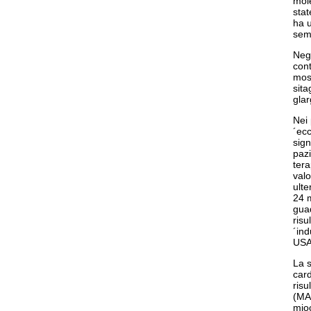
mol
stat
ha u
sema
Negl
cont
most
sita
glar
Nei 
´ecc
sign
pazi
tera
valo
ulte
24 m
guad
risu
´ind
USA,
La s
card
risu
(MAC
mioc