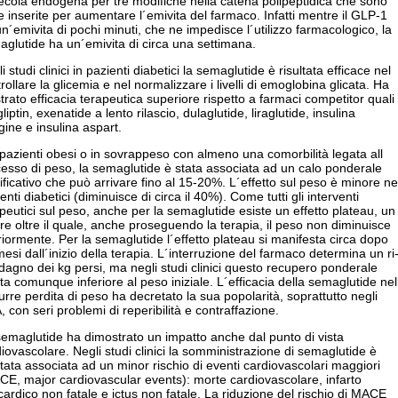
ecola endogena per tre modifiche nella catena polipeptidica che sono
e inserite per aumentare l´emivita del farmaco. Infatti mentre il GLP-1
n´emivita di pochi minuti, che ne impedisce l´utilizzo farmacologico, la
glutide ha un´emivita di circa una settimana.
i studi clinici in pazienti diabetici la semaglutide è risultata efficace nel
rollare la glicemia e nel normalizzare i livelli di emoglobina glicata. Ha
rato efficacia terapeutica superiore rispetto a farmaci competitor quali
gliptin, exenatide a lento rilascio, dulaglutide, liraglutide, insulina
gine e insulina aspart.
pazienti obesi o in sovrappeso con almeno una comorbilità legata all
esso di peso, la semaglutide è stata associata ad un calo ponderale
ificativo che può arrivare fino al 15-20%. L´effetto sul peso è minore ne
enti diabetici (diminuisce di circa il 40%). Come tutti gli interventi
peutici sul peso, anche per la semaglutide esiste un effetto plateau, un
re oltre il quale, anche proseguendo la terapia, il peso non diminuisce
riormente. Per la semaglutide l´effetto plateau si manifesta circa dopo
esi dall´inizio della terapia. L´interruzione del farmaco determina un ri
agno dei kg persi, ma negli studi clinici questo recupero ponderale
lta comunque inferiore al peso iniziale. L´efficacia della semaglutide nel
urre perdita di peso ha decretato la sua popolarità, soprattutto negli
 con seri problemi di reperibilità e contraffazione.
emaglutide ha dimostrato un impatto anche dal punto di vista
iovascolare. Negli studi clinici la somministrazione di semaglutide è
ltata associata ad un minor rischio di eventi cardiovascolari maggiori
E, major cardiovascular events): morte cardiovascolare, infarto
ardico non fatale e ictus non fatale. La riduzione del rischio di MACE