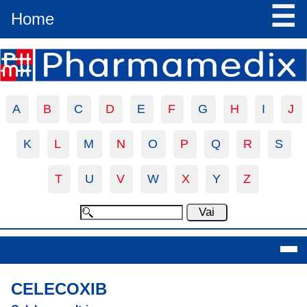
☰
Home
A
B
C
D
E
F
G
H
I
J
K
L
M
N
O
P
Q
R
S
T
U
V
W
X
Y
Z
Celecoxib
CELECOXIB