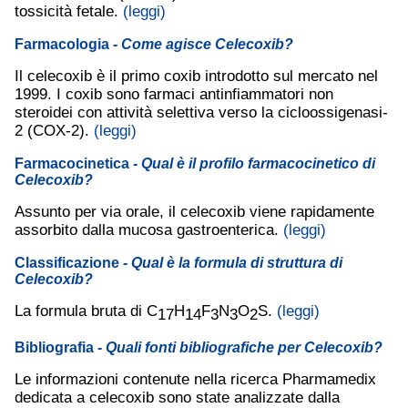
tossicità fetale.
(leggi)
Farmacologia
- Come agisce Celecoxib?
Il celecoxib è il primo coxib introdotto sul mercato nel
1999. I coxib sono farmaci antinfiammatori non
steroidei con attività selettiva verso la cicloossigenasi-
2 (COX-2).
(leggi)
Farmacocinetica
- Qual è il profilo farmacocinetico di
Celecoxib?
Assunto per via orale, il celecoxib viene rapidamente
assorbito dalla mucosa gastroenterica.
(leggi)
Classificazione
- Qual è la formula di struttura di
Celecoxib?
La formula bruta di C
H
F
N
O
S.
(leggi)
17
14
3
3
2
Bibliografia
- Quali fonti bibliografiche per Celecoxib?
Le informazioni contenute nella ricerca Pharmamedix
dedicata a celecoxib sono state analizzate dalla