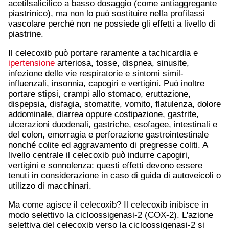
acetilsalicilico a basso dosaggio (come antiaggregante
piastrinico), ma non lo può sostituire nella profilassi
vascolare perchè non ne possiede gli effetti a livello di
piastrine.
Il celecoxib può portare raramente a tachicardia e
ipertensione
arteriosa, tosse, dispnea, sinusite,
infezione delle vie respiratorie e sintomi simil-
influenzali, insonnia, capogiri e vertigini. Può inoltre
portare stipsi, crampi allo stomaco, eruttazione,
dispepsia, disfagia, stomatite, vomito, flatulenza, dolore
addominale, diarrea oppure costipazione, gastrite,
ulcerazioni duodenali, gastriche, esofagee, intestinali e
del colon, emorragia e perforazione gastrointestinale
nonché colite ed aggravamento di pregresse coliti. A
livello centrale il celecoxib può indurre capogiri,
vertigini e sonnolenza: questi effetti devono essere
tenuti in considerazione in caso di guida di autoveicoli o
utilizzo di macchinari.
Ma come agisce il celecoxib? Il celecoxib inibisce in
modo selettivo la cicloossigenasi-2 (COX-2). L'azione
selettiva del celecoxib verso la cicloossigenasi-2 si