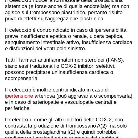
Il celecoxib riduce la formazione della prostaciclina
sistemica (e forse anche di quella endoteliale) ma non
agisce sul trombossano piastrinico, pertanto risulta
privo di effetti sull’aggregazione piastrinica.
Il celecoxib è controindicato in caso di ipersensibilità,
grave insufficienza epatica o renale, ulcera peptica,
sanguinamento intestinale attivo, insufficienza cardiaca
e disfunzioni del ventricolo sinistro.
Tutti i farmaci antinfiammatori non steroidei (FANS),
siano essi tradizionali o COX-2 inibitori selettivi,
possono precipitare un’insufficienza cardiaca o
scompensarla.
Il celecoxib è inoltre controindicato in caso di
ipertensione
arteriosa (può aggravarla o scompensarla)
e in caso di arteriopatie e vasculopatie centrali e
periferiche.
Il celecoxib, come gli altri inibitori delle COX-2, non
contrasta la produzione di trombossano A(2) ma solo
quella della prostaglandina I(2) e quindi potrebbe