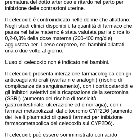
prematura del dotto arterioso e ritardo nel parto per
inibizione delle contrazioni uterine.
Il celecoxib è controindicato nelle donne che allattano.
Negli studi clinici disponibili, la quantità di farmaco che
passa nel latte materno è stata valutata pari a circa lo
0,2-0,3% della dose materna (200-400 mg/die)
aggiustata per il peso corporeo, nei bambini allattati
una o due volte al giorno.
L’uso di celecoxib non è indicato nei bambini.
Il celecoxib presenta interazione farmacologica con gli
anticoagulanti orali (warfarin e analoghi) (rischio di
complicanze da sanguinamento), con i corticosteroidi e
gli inibitori selettivi della ricaptazione della serotonina
(SSRI) (aumento del rischio di tossicità
gastrointestinale: ulcerazione ed emorragia), con i
farmaci metabolizzati dal citocromo CYP2D6 (aumento
dei livelli plasmatici di questi farmaci per inibizione
farmacometabolica del celecoxib sul CYP2D6).
Il celecoxib può essere somministrato con acido