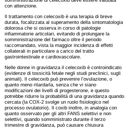
somministrazione di celecoxib deve essere valutata
con attenzione.
Il trattamento con celecoxib è una terapia di breve
durata, focalizzata al superamento della sintomatologia
dolorosa che si osserva in corso di patologie
infiammatorie articolari, evitando di prolungare la
somministrazione del farmaco oltre il periodo
raccomandato, vista la maggior incidenza di effetti
collaterali in particolare a carico del tratto
gastrointestinale e cardiovascolare.
Nelle donne in gravidanza il celecoxib è controindicato
(evidenze di tossicità fetale negli studi preclinici, sugli
animali). Il celecoxib può prevenire l’ovulazione, o
quanto meno ritardarla, senza che vi siano
modificazioni dei livelli di progesterone, e questo
potrebbe ridurre la probabilità di una gravidanza quando
cercata (la COX-2 svolge un ruolo fisiologico nel
processo ovulatorio). Il coxib inoltre, in analogia con
quanto osservato per gli altri FANS selettivi e non
selettivi, quando somministrato durante il terzo
trimestre di gravidanza, può causare chiusura