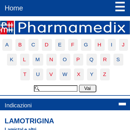
☰
Home
A
B
C
D
E
F
G
H
I
J
K
L
M
N
O
P
Q
R
S
T
U
V
W
X
Y
Z
Indicazioni
LAMOTRIGINA
Lamictal e altri