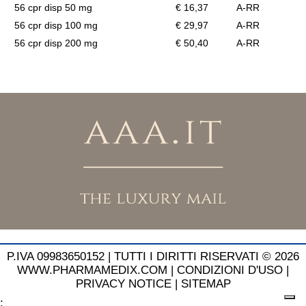
56 cpr disp 50 mg
€ 16,37
A-RR
56 cpr disp 100 mg
€ 29,97
A-RR
56 cpr disp 200 mg
€ 50,40
A-RR
P.IVA 09983650152 |
TUTTI I DIRITTI RISERVATI © 2026
WWW.PHARMAMEDIX.COM
|
CONDIZIONI D'USO
|
PRIVACY NOTICE
|
SITEMAP
;