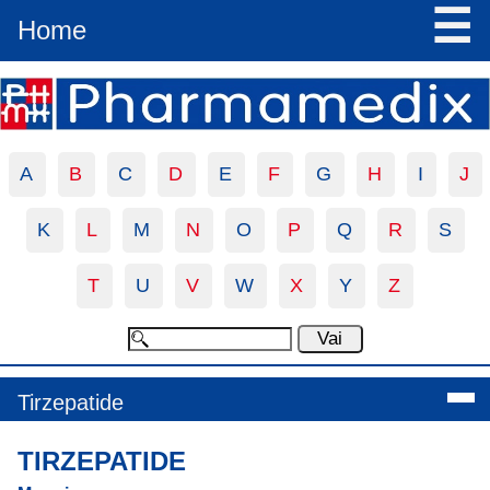
☰
Home
A
B
C
D
E
F
G
H
I
J
K
L
M
N
O
P
Q
R
S
T
U
V
W
X
Y
Z
Tirzepatide
TIRZEPATIDE