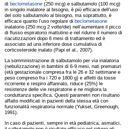
di
beclometasone
(250 mcg) e salbutamolo (100 mcg)
in singolo inalatore al bisogno, è più efficace dell’uso
del solo salbutamolo al bisogno, ma soprattutto, è
efficace quanto l’uso regolare di
beclometasone
inalatorio (250 mcg 2 volte/die) nell’aumentare il picco
di flusso espiratorio mattutino e nel ridurre il numero di
riacutizzazioni dopo 6 mesi di trattamento ed è
associato ad una inferiore dose cumulativa di
corticosteroide inalato (Papi et al., 2007).
La somministrazione di salbutamolo per via inalatoria
(nebulizzazione) in bambini di 6-9 mesi, nati prematuri
(età gestazionale compresa fra le 26 e 32 settimane e
peso compreso fra i 720 e 1800 g) e affetti da tosse
ricorrente e respiro affannato, riduce (25%) le
resistenze delle vie respiratorie e ne migliora la
conduttanza specifica. Questi parametri non risultano
affatto modificati in pazienti della stessa età con
funzionalità respiratoria normale (Yuksel, Greenough,
1991).
In caso di pazienti, sempre in età pediatrica, asmatici,
il salbutamolo non è risultato efficace nel ridurre gli