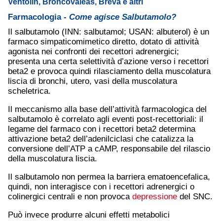
Ventolin, Broncovaleas, Breva e altri
Farmacologia -
Come agisce Salbutamolo?
Il salbutamolo (INN: salbutamol; USAN: albuterol) è un
farmaco simpaticomimetico diretto, dotato di attività
agonista nei confronti dei recettori adrenergici;
presenta una certa selettività d’azione verso i recettori
beta2 e provoca quindi rilasciamento della muscolatura
liscia di bronchi, utero, vasi della muscolatura
scheletrica.
Il meccanismo alla base dell’attività farmacologica del
salbutamolo è correlato agli eventi post-recettoriali: il
legame del farmaco con i recettori beta2 determina
attivazione beta2 dell’adenilciclasi che catalizza la
conversione dell’ATP a cAMP, responsabile del rilascio
della muscolatura liscia.
Il salbutamolo non permea la barriera ematoencefalica,
quindi, non interagisce con i recettori adrenergici o
colinergici centrali e non provoca
depressione
del SNC.
Può invece produrre alcuni effetti metabolici