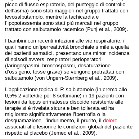
picco di flusso espiratorio, del punteggio di controllo
dell’asma) sono stati maggiori nel gruppo trattato con
levosalbutamolo, mentre la tachicardia e
l’ipopotassemia sono stati più marcati nel gruppo
trattato con salbutamolo racemico (Punj et al., 2009).
I bambini con recenti infezioni alle vie respiratorie, i
quali hanno un’iperreattività bronchiale simile a quella
dei pazienti asmatici, presentano una minor incidenza
di episodi avversi respiratori perioperatori
(laringospasmi, broncospasmi, desaturazione
d’ossigeno, tosse grave) se vengono pretrattati con
salbutamolo (von Ungern-Sternberg et al., 2009).
L’applicazione topica di R-salbutamolo (in crema allo
0,5% 2 volte/die per 8 settimane) in 19 pazienti con
lesioni da lupus erimatosus discoide resistente alle
terapie si è rivelata sicura e ben tollerata ed ha
migliorato significativamente l’ipertrofia o la
desquamazione, l’indurimento, il prurito, il
dolore
associati alle lesioni e le condizioni globali del paziente
rispetto al placebo (Jemec et al., 2009).