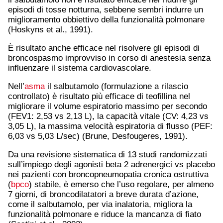
episodi di tosse notturna, sebbene sembri indurre un
miglioramento obbiettivo della funzionalità polmonare
(Hoskyns et al., 1991).
È risultato anche efficace nel risolvere gli episodi di
broncospasmo improvviso in corso di anestesia senza
influenzare il sistema cardiovascolare.
Nell’
asma
il salbutamolo (formulazione a rilascio
controllato) è risultato più efficace di teofillina nel
migliorare il volume espiratorio massimo per secondo
(FEV1: 2,53 vs 2,13 L), la capacità vitale (CV: 4,23 vs
3,05 L), la massima velocità espiratoria di flusso (PEF:
6,03 vs 5,03 L/sec) (Brune, Desfougeres, 1991).
Da una revisione sistematica di 13 studi randomizzati
sull’impiego degli agonisti beta 2 adrenergici vs placebo
nei pazienti con broncopneumopatia cronica ostruttiva
(
bpco
) stabile, è emerso che l’uso regolare, per almeno
7 giorni, di broncodilatatori a breve durata d’azione,
come il salbutamolo, per via inalatoria, migliora la
funzionalità polmonare e riduce la mancanza di fiato