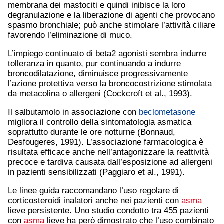
membrana dei mastociti e quindi inibisce la loro
degranulazione e la liberazione di agenti che provocano
spasmo bronchiale; può anche stimolare l’attività ciliare
favorendo l’eliminazione di muco.
L’impiego continuato di beta2 agonisti sembra indurre
tolleranza in quanto, pur continuando a indurre
broncodilatazione, diminuisce progressivamente
l’azione protettiva verso la broncocostrizione stimolata
da metacolina o allergeni (Cockcroft et al., 1993).
Il salbutamolo in associazione con
beclometasone
migliora il controllo della sintomatologia asmatica
soprattutto durante le ore notturne (Bonnaud,
Desfougeres, 1991). L’associazione farmacologica è
risultata efficace anche nell’antagonizzare la reattività
precoce e tardiva causata dall’esposizione ad allergeni
in pazienti sensibilizzati (Paggiaro et al., 1991).
Le linee guida raccomandano l’uso regolare di
corticosteroidi inalatori anche nei pazienti con
asma
lieve persistente. Uno studio condotto tra 455 pazienti
con
asma
lieve ha però dimostrato che l’uso combinato