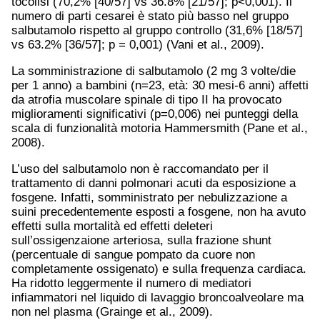
tocolisi (70,2% [40/57] vs 36.8% [21/57]; p<0,001). Il
numero di parti cesarei è stato più basso nel gruppo
salbutamolo rispetto al gruppo controllo (31,6% [18/57]
vs 63.2% [36/57]; p = 0,001) (Vani et al., 2009).
La somministrazione di salbutamolo (2 mg 3 volte/die
per 1 anno) a bambini (n=23, età: 30 mesi-6 anni) affetti
da atrofia muscolare spinale di tipo II ha provocato
miglioramenti significativi (p=0,006) nei punteggi della
scala di funzionalità motoria Hammersmith (Pane et al.,
2008).
L’uso del salbutamolo non è raccomandato per il
trattamento di danni polmonari acuti da esposizione a
fosgene. Infatti, somministrato per nebulizzazione a
suini precedentemente esposti a fosgene, non ha avuto
effetti sulla mortalità ed effetti deleteri
sull’ossigenzaione arteriosa, sulla frazione shunt
(percentuale di sangue pompato da cuore non
completamente ossigenato) e sulla frequenza cardiaca.
Ha ridotto leggermente il numero di mediatori
infiammatori nel liquido di lavaggio broncoalveolare ma
non nel plasma (Grainge et al., 2009).