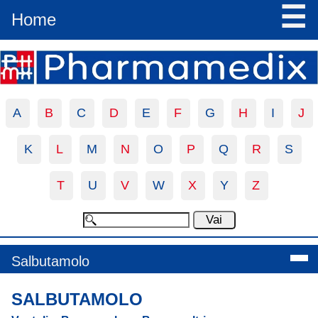
☰
Home
A
B
C
D
E
F
G
H
I
J
K
L
M
N
O
P
Q
R
S
T
U
V
W
X
Y
Z
Salbutamolo
SALBUTAMOLO