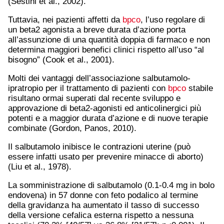
(Sestini et al., 2002).
Tuttavia, nei pazienti affetti da
bpco
, l’uso regolare di
un beta2 agonista a breve durata d’azione porta
all’assunzione di una quantità doppia di farmaco e non
determina maggiori benefici clinici rispetto all’uso “al
bisogno” (Cook et al., 2001).
Molti dei vantaggi dell’associazione salbutamolo-
ipratropio per il trattamento di pazienti con
bpco
stabile
risultano ormai superati dal recente sviluppo e
approvazione di beta2-agonisti ed anticolinergici più
potenti e a maggior durata d’azione e di nuove terapie
combinate (Gordon, Panos, 2010).
Il salbutamolo inibisce le contrazioni uterine (può
essere infatti usato per prevenire minacce di aborto)
(Liu et al., 1978).
La somministrazione di salbutamolo (0.1-0.4 mg in bolo
endovena) in 57 donne con feto podalico al termine
della gravidanza ha aumentato il tasso di successo
della versione cefalica esterna rispetto a nessuna