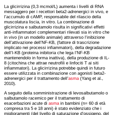
La glicirrizina (0,3 mcmol/L) aumenta i livelli di RNA
messaggero per i recettori beta2-adrenergici in vivo, e
l’accumulo di cAMP, responsabile del rilascio della
muscolatura liscia, in vitro. La combinazione di
glicirrizina e salbutamolo risulta in significativi effetti
anti-infiammatori complementari rilevati sia in vitro che
in vivo (in un modello animale) attraverso l’inibizione
dell’attivazione dell’NF-KB, (fattore di trascrizione
implicato nei processi infiammatori), della degradazione
dell’I-KB (proteina inibitoria che lega l’NF-KB
mantenendolo in forma inattiva), della produzione di IL-
8 (citochina che attrae neutrofili e linfociti T ai siti
infiammatori). La glicirrizina potrebbe quindi in futuro
essere utilizzata in combinazione con agonisti beta2-
adrenergici per il trattamento dell’
asma
(Yang et al.,
2010).
A seguito della somministrazione di levosalbutamolo o
salbutamolo racemico per il trattamento di
esacerbazioni acute di
asma
in bambini (n= 60 di età
compresa tra 5 e 18 anni) è stato evidenziato che i
miglioramenti (del livello di saturazione d’ossigeno, del