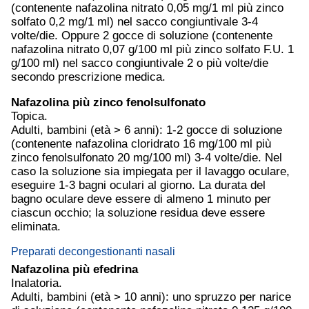
(contenente nafazolina nitrato 0,05 mg/1 ml più zinco
solfato 0,2 mg/1 ml) nel sacco congiuntivale 3-4
volte/die. Oppure 2 gocce di soluzione (contenente
nafazolina nitrato 0,07 g/100 ml più zinco solfato F.U. 1
g/100 ml) nel sacco congiuntivale 2 o più volte/die
secondo prescrizione medica.
Nafazolina più zinco fenolsulfonato
Topica.
Adulti, bambini (età > 6 anni): 1-2 gocce di soluzione
(contenente nafazolina cloridrato 16 mg/100 ml più
zinco fenolsulfonato 20 mg/100 ml) 3-4 volte/die. Nel
caso la soluzione sia impiegata per il lavaggo oculare,
eseguire 1-3 bagni oculari al giorno. La durata del
bagno oculare deve essere di almeno 1 minuto per
ciascun occhio; la soluzione residua deve essere
eliminata.
Preparati decongestionanti nasali
Nafazolina più efedrina
Inalatoria.
Adulti, bambini (età > 10 anni): uno spruzzo per narice