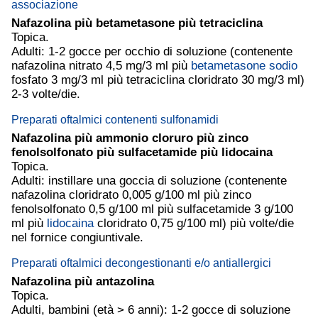
associazione
Nafazolina più
betametasone
più tetraciclina
Topica.
Adulti: 1-2 gocce per occhio di soluzione (contenente
nafazolina nitrato 4,5 mg/3 ml più
betametasone
sodio
fosfato 3 mg/3 ml più tetraciclina cloridrato 30 mg/3 ml)
2-3 volte/die.
Preparati oftalmici contenenti sulfonamidi
Nafazolina più ammonio cloruro più zinco
fenolsolfonato più sulfacetamide più
lidocaina
Topica.
Adulti: instillare una goccia di soluzione (contenente
nafazolina cloridrato 0,005 g/100 ml più zinco
fenolsolfonato 0,5 g/100 ml più sulfacetamide 3 g/100
ml più
lidocaina
cloridrato 0,75 g/100 ml) più volte/die
nel fornice congiuntivale.
Preparati oftalmici decongestionanti e/o antiallergici
Nafazolina più antazolina
Topica.
Adulti, bambini (età > 6 anni): 1-2 gocce di soluzione