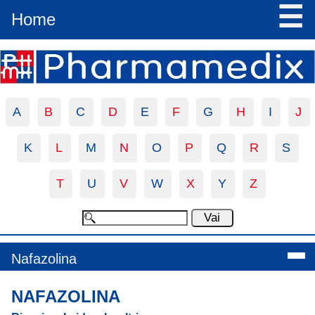
☰
Home
A
B
C
D
E
F
G
H
I
J
K
L
M
N
O
P
Q
R
S
T
U
V
W
X
Y
Z
Nafazolina
NAFAZOLINA