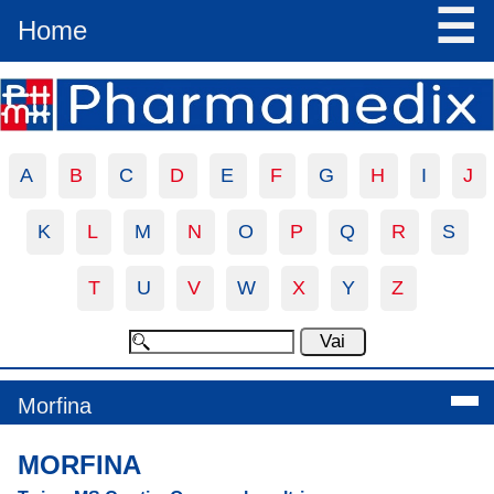
☰
Home
A
B
C
D
E
F
G
H
I
J
K
L
M
N
O
P
Q
R
S
T
U
V
W
X
Y
Z
Morfina
MORFINA