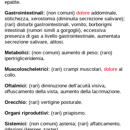
epatite.
Gastrointestinali:
(non comuni)
dolore
addominale,
stitichezza, xerostomia (diminuita secrezione salivare);
(rari) disturbi gastrointestinali, vomito, borborigmi
intestinali (rumori simili a gorgoglii), eccessiva
presenza di gas a livello gastrointestinale, aumentata
secrezione salivare, alitosi.
Metabolici:
(non comuni) aumento di peso; (raro)
ipertrigliceridemia.
Muscoloscheletrici:
(rari) crampi muscolari,
dolore
al
collo.
Oftalmici:
(rari) diminuzione dell’acuità visiva,
offuscamento della vista, aumento della lacrimazione.
Orecchio:
(rari) vertigine posturale.
Organi riproduttivi:
(rari) priapismo.
Sistemici:
(non comuni) astenia; (rari) affaticamento,
infezioni (Herpes zoster).