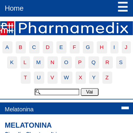
☰
Home
A
B
C
D
E
F
G
H
I
J
K
L
M
N
O
P
Q
R
S
T
U
V
W
X
Y
Z
Melatonina
MELATONINA