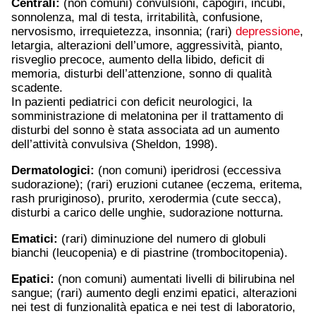
Centrali:
(non comuni) convulsioni, capogiri, incubi,
sonnolenza, mal di testa, irritabilità, confusione,
nervosismo, irrequietezza, insonnia; (rari)
depressione
,
letargia, alterazioni dell’umore, aggressività, pianto,
risveglio precoce, aumento della libido, deficit di
memoria, disturbi dell’attenzione, sonno di qualità
scadente.
In pazienti pediatrici con deficit neurologici, la
somministrazione di melatonina per il trattamento di
disturbi del sonno è stata associata ad un aumento
dell’attività convulsiva (Sheldon, 1998).
Dermatologici:
(non comuni) iperidrosi (eccessiva
sudorazione); (rari) eruzioni cutanee (eczema, eritema,
rash pruriginoso), prurito, xerodermia (cute secca),
disturbi a carico delle unghie, sudorazione notturna.
Ematici:
(rari) diminuzione del numero di globuli
bianchi (leucopenia) e di piastrine (trombocitopenia).
Epatici:
(non comuni) aumentati livelli di bilirubina nel
sangue; (rari) aumento degli enzimi epatici, alterazioni
nei test di funzionalità epatica e nei test di laboratorio,