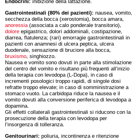
Endocrini:
inibizione della lattazione.
Gastrointestinali (80% dei pazienti):
nausea, vomito,
secchezza della bocca (xerostomia), bocca amara,
anoressia
(associata a calo ponderale transitorio),
dolore
epigastrico, dolori addominali, costipazione,
diarrea, flatulenza; (rari) emorragie gastrointestinali in
pazienti con anamnesi di ulcera peptica, ulcera
duodenale, sensazione di bruciore alla bocca,
bruxismo
, singhiozzo.
Nausea e vomito sono dovuti in parte alla stimolazione
del centro del vomito e risultano più frequenti all’inizio
della terapia con levodopa (L-Dopa), in caso di
incrementi posologici troppo rapidi, di singole dosi
refratte troppo elevate; in caso di somministrazione a
stomaco vuoto. La carbidopa riduce la nausea e il
vomito dovuti alla conversione periferica di levodopa a
dopamina.
Gli effetti collaterali gastrointestinali si riducono con la
prosecuzione della terapia con levodopa per
l’insorgenza di tolleranza.
Genitourinari:
poliuria, incontinenza e ritenzione