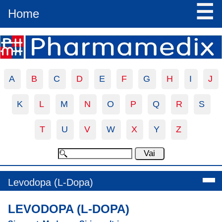
☰
Home
A
B
C
D
E
F
G
H
I
J
K
L
M
N
O
P
Q
R
S
T
U
V
W
X
Y
Z
Levodopa (L-Dopa)
LEVODOPA (L-DOPA)