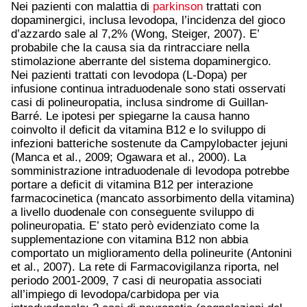
Nei pazienti con malattia di
parkinson
trattati con
dopaminergici, inclusa levodopa, l’incidenza del gioco
d’azzardo sale al 7,2% (Wong, Steiger, 2007). E’
probabile che la causa sia da rintracciare nella
stimolazione aberrante del sistema dopaminergico.
Nei pazienti trattati con levodopa (L-Dopa) per
infusione continua intraduodenale sono stati osservati
casi di polineuropatia, inclusa sindrome di Guillan-
Barré. Le ipotesi per spiegarne la causa hanno
coinvolto il deficit da vitamina B12 e lo sviluppo di
infezioni batteriche sostenute da Campylobacter jejuni
(Manca et al., 2009; Ogawara et al., 2000). La
somministrazione intraduodenale di levodopa potrebbe
portare a deficit di vitamina B12 per interazione
farmacocinetica (mancato assorbimento della vitamina)
a livello duodenale con conseguente sviluppo di
polineuropatia. E’ stato però evidenziato come la
supplementazione con vitamina B12 non abbia
comportato un miglioramento della polineurite (Antonini
et al., 2007). La rete di Farmacovigilanza riporta, nel
periodo 2001-2009, 7 casi di neuropatia associati
all’impiego di levodopa/carbidopa per via