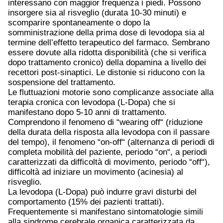
interessano con maggior frequenza i piedi. Possono
insorgere sia al risveglio (durata 10-30 minuti) e
scomparire spontaneamente o dopo la
somministrazione della prima dose di levodopa sia al
termine dell’effetto terapeutico del farmaco. Sembrano
essere dovute alla ridotta disponibilità (che si verifica
dopo trattamento cronico) della dopamina a livello dei
recettori post-sinaptici. Le distonie si riducono con la
sospensione del trattamento.
Le fluttuazioni motorie sono complicanze associate alla
terapia cronica con levodopa (L-Dopa) che si
manifestano dopo 5-10 anni di trattamento.
Comprendono il fenomeno di “wearing off“ (riduzione
della durata della risposta alla levodopa con il passare
del tempo), il fenomeno “on-off“ (alternanza di periodi di
completa mobilità del paziente, periodo “on“, a periodi
caratterizzati da difficoltà di movimento, periodo “off“),
difficoltà ad iniziare un movimento (acinesia) al
risveglio.
La levodopa (L-Dopa) può indurre gravi disturbi del
comportamento (15% dei pazienti trattati).
Frequentemente si manifestano sintomatologie simili
alla sindrome cerebrale organica caratterizzata da