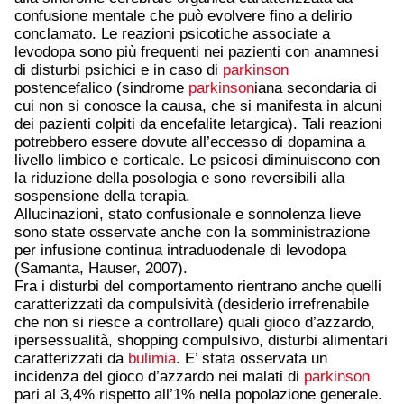
confusione mentale che può evolvere fino a delirio
conclamato. Le reazioni psicotiche associate a
levodopa sono più frequenti nei pazienti con anamnesi
di disturbi psichici e in caso di
parkinson
postencefalico (sindrome
parkinson
iana secondaria di
cui non si conosce la causa, che si manifesta in alcuni
dei pazienti colpiti da encefalite letargica). Tali reazioni
potrebbero essere dovute all’eccesso di dopamina a
livello limbico e corticale. Le psicosi diminuiscono con
la riduzione della posologia e sono reversibili alla
sospensione della terapia.
Allucinazioni, stato confusionale e sonnolenza lieve
sono state osservate anche con la somministrazione
per infusione continua intraduodenale di levodopa
(Samanta, Hauser, 2007).
Fra i disturbi del comportamento rientrano anche quelli
caratterizzati da compulsività (desiderio irrefrenabile
che non si riesce a controllare) quali gioco d’azzardo,
ipersessualità, shopping compulsivo, disturbi alimentari
caratterizzati da
bulimia
. E’ stata osservata un
incidenza del gioco d’azzardo nei malati di
parkinson
pari al 3,4% rispetto all’1% nella popolazione generale.