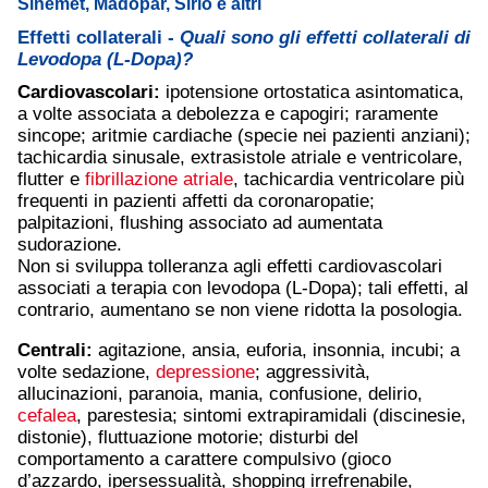
Sinemet, Madopar, Sirio e altri
Effetti collaterali -
Quali sono gli effetti collaterali di
Levodopa (L-Dopa)?
Cardiovascolari:
ipotensione ortostatica asintomatica,
a volte associata a debolezza e capogiri; raramente
sincope; aritmie cardiache (specie nei pazienti anziani);
tachicardia sinusale, extrasistole atriale e ventricolare,
flutter e
fibrillazione atriale
, tachicardia ventricolare più
frequenti in pazienti affetti da coronaropatie;
palpitazioni, flushing associato ad aumentata
sudorazione.
Non si sviluppa tolleranza agli effetti cardiovascolari
associati a terapia con levodopa (L-Dopa); tali effetti, al
contrario, aumentano se non viene ridotta la posologia.
Centrali:
agitazione, ansia, euforia, insonnia, incubi; a
volte sedazione,
depressione
; aggressività,
allucinazioni, paranoia, mania, confusione, delirio,
cefalea
, parestesia; sintomi extrapiramidali (discinesie,
distonie), fluttuazione motorie; disturbi del
comportamento a carattere compulsivo (gioco
d’azzardo, ipersessualità, shopping irrefrenabile,