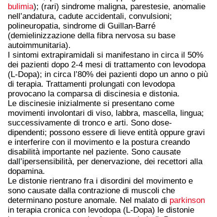
bulimia
); (rari) sindrome maligna, parestesie, anomalie
nell’andatura, cadute accidentali, convulsioni;
polineuropatia, sindrome di Guillan-Barré
(demielinizzazione della fibra nervosa su base
autoimmunitaria).
I sintomi extrapiramidali si manifestano in circa il 50%
dei pazienti dopo 2-4 mesi di trattamento con levodopa
(L-Dopa); in circa l’80% dei pazienti dopo un anno o più
di terapia. Trattamenti prolungati con levodopa
provocano la comparsa di discinesia e distonia.
Le discinesie inizialmente si presentano come
movimenti involontari di viso, labbra, mascella, lingua;
successivamente di tronco e arti. Sono dose-
dipendenti; possono essere di lieve entità oppure gravi
e interferire con il movimento e la postura creando
disabilità importante nel paziente. Sono causate
dall’ipersensibilità, per denervazione, dei recettori alla
dopamina.
Le distonie rientrano fra i disordini del movimento e
sono causate dalla contrazione di muscoli che
determinano posture anomale. Nel malato di
parkinson
in terapia cronica con levodopa (L-Dopa) le distonie