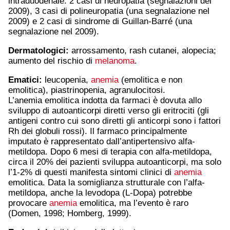
intraduodenale: 2 casi di neuropatia (segnalazioni del
2009), 3 casi di polineuropatia (una segnalazione nel
2009) e 2 casi di sindrome di Guillan-Barré (una
segnalazione nel 2009).
Dermatologici:
arrossamento, rash cutanei, alopecia;
aumento del rischio di
melanoma
.
Ematici:
leucopenia,
anemia
(emolitica e non
emolitica), piastrinopenia, agranulocitosi.
L’anemia emolitica indotta da farmaci è dovuta allo
sviluppo di autoanticorpi diretti verso gli eritrociti (gli
antigeni contro cui sono diretti gli anticorpi sono i fattori
Rh dei globuli rossi). Il farmaco principalmente
imputato è rappresentato dall’antipertensivo alfa-
metildopa. Dopo 6 mesi di terapia con alfa-metildopa,
circa il 20% dei pazienti sviluppa autoanticorpi, ma solo
l’1-2% di questi manifesta sintomi clinici di
anemia
emolitica. Data la somiglianza strutturale con l’alfa-
metildopa, anche la levodopa (L-Dopa) potrebbe
provocare
anemia
emolitica, ma l’evento è raro
(Domen, 1998; Homberg, 1999).