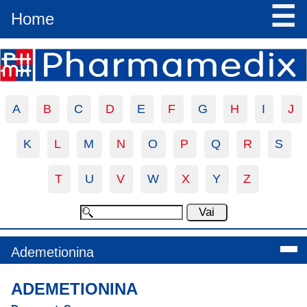
☰
Home
A
B
C
D
E
F
G
H
I
J
K
L
M
N
O
P
Q
R
S
T
U
V
W
X
Y
Z
Ademetionina
ADEMETIONINA