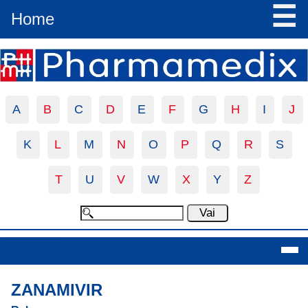
☰
Home
A
B
C
D
E
F
G
H
I
J
K
L
M
N
O
P
Q
R
S
T
U
V
W
X
Y
Z
Zanamivir
ZANAMIVIR