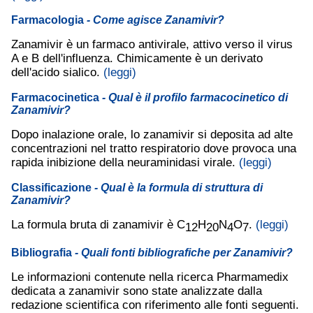
Farmacologia
- Come agisce Zanamivir?
Zanamivir è un farmaco antivirale, attivo verso il virus
A e B dell'influenza. Chimicamente è un derivato
dell'acido sialico.
(leggi)
Farmacocinetica
- Qual è il profilo farmacocinetico di
Zanamivir?
Dopo inalazione orale, lo zanamivir si deposita ad alte
concentrazioni nel tratto respiratorio dove provoca una
rapida inibizione della neuraminidasi virale.
(leggi)
Classificazione
- Qual è la formula di struttura di
Zanamivir?
La formula bruta di zanamivir è C
H
N
O
.
(leggi)
12
20
4
7
Bibliografia
- Quali fonti bibliografiche per Zanamivir?
Le informazioni contenute nella ricerca Pharmamedix
dedicata a zanamivir sono state analizzate dalla
redazione scientifica con riferimento alle fonti seguenti.