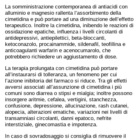
La somministrazione contemporanea di antiacidi con
alluminio e magnesio rallenta l’assorbimento della
cimetidina e può portare ad una diminuzione dell’effetto
terapeutico. Inoltre la cimetidina, inibendo le reazioni di
ossidazione epatiche, influenza i livelli circolanti di
antidepressivi, antiepilettici, beta-bloccanti,
ketoconazolo, procainammide, sildenafil, teofillina e
anticoagulanti warfarin e acenocumarolo, che
potrebbero richiedere un aggiustamento di dose.
La terapia prolungata con cimetidina può portare
all’instaurarsi di tolleranza, un fenomeno per cui
l’azione inibitoria del farmaco si riduce. Tra gli effetti
avversi associati all’assunzione di cimetidina i più
comuni sono diarrea o stipsi e mialgia; inoltre possono
insorgere aritmie, cefalea, vertigini, stanchezza,
confusione, depressione, allucinazione, rash cutanei,
alopecia, alterazioni ematiche, variazioni nei livelli di
transamniasi circolanti, danni epatoco, nefrite
interstiziale, ginecomastia e impotenza.
In caso di sovradosaggio si consiglia di rimuovere il