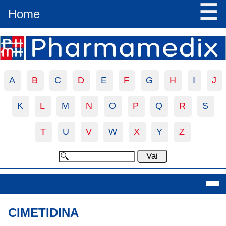
☰
Home
A
B
C
D
E
F
G
H
I
J
K
L
M
N
O
P
Q
R
S
T
U
V
W
X
Y
Z
Cimetidina
CIMETIDINA