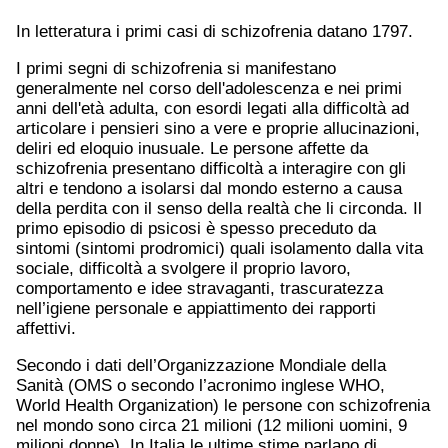
In letteratura i primi casi di schizofrenia datano 1797.
I primi segni di schizofrenia si manifestano
generalmente nel corso dell'adolescenza e nei primi
anni dell'età adulta, con esordi legati alla difficoltà ad
articolare i pensieri sino a vere e proprie allucinazioni,
deliri ed eloquio inusuale. Le persone affette da
schizofrenia presentano difficoltà a interagire con gli
altri e tendono a isolarsi dal mondo esterno a causa
della perdita con il senso della realtà che li circonda. Il
primo episodio di psicosi è spesso preceduto da
sintomi (sintomi prodromici) quali isolamento dalla vita
sociale, difficoltà a svolgere il proprio lavoro,
comportamento e idee stravaganti, trascuratezza
nell’igiene personale e appiattimento dei rapporti
affettivi.
Secondo i dati dell’Organizzazione Mondiale della
Sanità (OMS o secondo l’acronimo inglese WHO,
World Health Organization) le persone con schizofrenia
nel mondo sono circa 21 milioni (12 milioni uomini, 9
milioni donne). In Italia le ultime stime parlano di