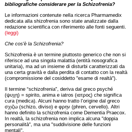
bibliografiche considerare per la Schizofrenia?
Le informazioni contenute nella ricerca Pharmamedix
dedicata alla shizofrenia sono state analizzate dalla
redazione scientifica con riferimento alle fonti seguenti.
(leggi)
Che cos'è la Schizofrenia?
Schizofrenia è un termine piuttosto generico che non si
riferisce ad una singola malattia (entità nosografica
unitaria), ma ad un insieme di disturbi caratterizzati da
una certa gravità e dalla perdita di contatto con la realtà
(compromissione del cosiddetto "esame di realtà").
Il termine “schizofrenia”, deriva dal greco psyché
(ψυχη) = spirito, anima e iatros (ιατρος) che significa
cura (medica). Alcuni hanno tratto l’origine dal greco
σχιζω (schizo, diviso) e φρην (phren, cervello). Altri
hanno definito la schizofrenia come Dementia Praecox.
In realtà, la schizofrenia non implica alcuna "doppia
personalità", ma una "suddivisione delle funzioni
mentali".