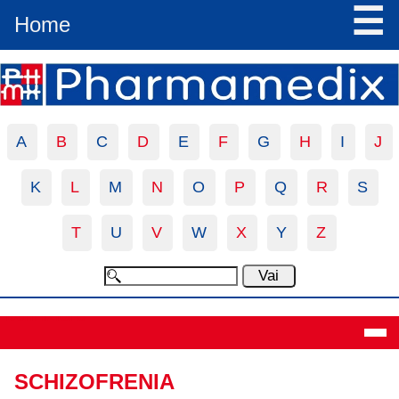
☰
Home
A
B
C
D
E
F
G
H
I
J
K
L
M
N
O
P
Q
R
S
T
U
V
W
X
Y
Z
Definizione
SCHIZOFRENIA