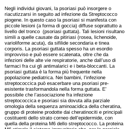
Negli individui giovani, la psoriasi può insorgere o
riacutizzarsi in seguito ad infezione da Streptococco
piogene. In questo caso la psoriasi si manifesta con
piccole lesioni (a forma di goccia) diffuse soprattutto a
livello del tronco (psoriasi guttata). Tali lesioni risultano
simili a quelle causate da pitiriasi (rosea, lichenoide,
varioliforme acuta), da sifilide secondaria e tinea
corporis. La psoriasi guttata spesso ha un esordio
improvviso e può essere scatenata, oltre che da
infezioni delle alte vie respiratorie, anche dall’uso di
farmaci fra cui gli antimalarici e i beta-bloccanti. La
psoriasi guttata è la forma più frequente nella
popolazione pediatrica. Nei bambini, l’infezione
streptococcica può esacerbare una psoriasi pre-
esistente trasformandola nella forma guttata. E’
possibile che l’associazione fra infezione
streptococcica e psoriasi sia dovuta alla parziale
omologia della sequenza aminoacidica della cheratina,
gruppo di proteine prodotte dai cheratinociti e principali
costituenti dello strato corneo dell’epidermide, con
quella della proteina M6 dello streptococco. La proteina