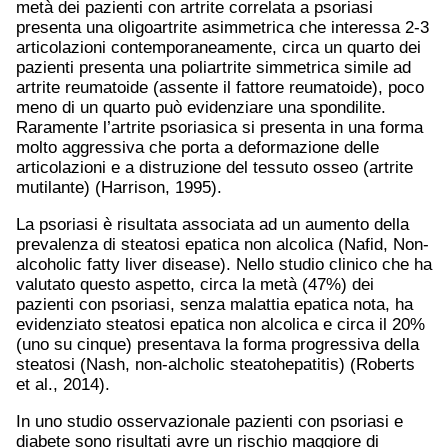
metà dei pazienti con artrite correlata a psoriasi
presenta una oligoartrite asimmetrica che interessa 2-3
articolazioni contemporaneamente, circa un quarto dei
pazienti presenta una poliartrite simmetrica simile ad
artrite reumatoide (assente il fattore reumatoide), poco
meno di un quarto può evidenziare una spondilite.
Raramente l’artrite psoriasica si presenta in una forma
molto aggressiva che porta a deformazione delle
articolazioni e a distruzione del tessuto osseo (artrite
mutilante) (Harrison, 1995).
La psoriasi è risultata associata ad un aumento della
prevalenza di steatosi epatica non alcolica (Nafid, Non-
alcoholic fatty liver disease). Nello studio clinico che ha
valutato questo aspetto, circa la metà (47%) dei
pazienti con psoriasi, senza malattia epatica nota, ha
evidenziato steatosi epatica non alcolica e circa il 20%
(uno su cinque) presentava la forma progressiva della
steatosi (Nash, non-alcholic steatohepatitis) (Roberts
et al., 2014).
In uno studio osservazionale pazienti con psoriasi e
diabete sono risultati avre un rischio maggiore di