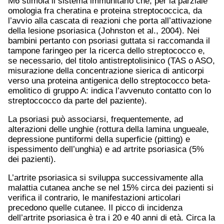
M6 stimola il sistema immunitario che, per la parziale
omologia fra cheratina e proteina streptococcica, da
l’avvio alla cascata di reazioni che porta all’attivazione
della lesione psoriasica (Johnston et al., 2004). Nei
bambini pertanto con psoriasi guttata si raccomanda il
tampone faringeo per la ricerca dello streptococco e,
se necessario, del titolo antistreptolisinico (TAS o ASO,
misurazione della concentrazione sierica di anticorpi
verso una proteina antigenica dello streptococco beta-
emolitico di gruppo A: indica l’avvenuto contatto con lo
streptoccocco da parte del paziente).
La psoriasi può associarsi, frequentemente, ad
alterazioni delle unghie (rottura della lamina ungueale,
depressione puntiformi della superficie (pitting) e
ispessimento dell’unghia) e ad artrite psoriasica (5%
dei pazienti).
L’artrite psoriasica si sviluppa successivamente alla
malattia cutanea anche se nel 15% circa dei pazienti si
verifica il contrario, le manifestazioni articolari
precedono quelle cutanee. Il picco di incidenza
dell’artrite psoriasica è tra i 20 e 40 anni di età. Circa la