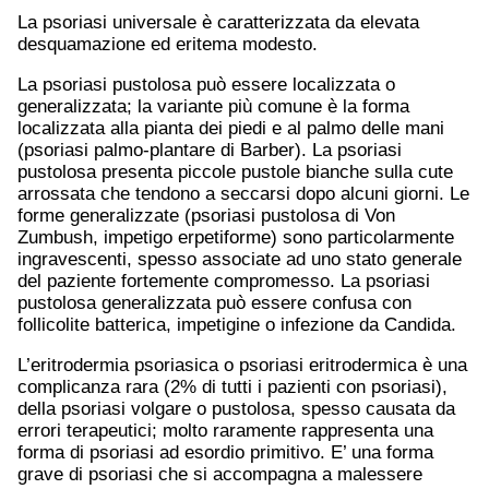
La psoriasi universale è caratterizzata da elevata
desquamazione ed eritema modesto.
La psoriasi pustolosa può essere localizzata o
generalizzata; la variante più comune è la forma
localizzata alla pianta dei piedi e al palmo delle mani
(psoriasi palmo-plantare di Barber). La psoriasi
pustolosa presenta piccole pustole bianche sulla cute
arrossata che tendono a seccarsi dopo alcuni giorni. Le
forme generalizzate (psoriasi pustolosa di Von
Zumbush, impetigo erpetiforme) sono particolarmente
ingravescenti, spesso associate ad uno stato generale
del paziente fortemente compromesso. La psoriasi
pustolosa generalizzata può essere confusa con
follicolite batterica, impetigine o infezione da Candida.
L’eritrodermia psoriasica o psoriasi eritrodermica è una
complicanza rara (2% di tutti i pazienti con psoriasi),
della psoriasi volgare o pustolosa, spesso causata da
errori terapeutici; molto raramente rappresenta una
forma di psoriasi ad esordio primitivo. E’ una forma
grave di psoriasi che si accompagna a malessere