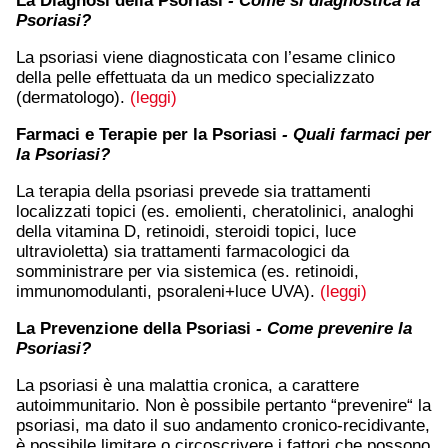
La Diagnosi della Psoriasi
- Come si diagnostica la
Psoriasi?
La psoriasi viene diagnosticata con l’esame clinico
della pelle effettuata da un medico specializzato
(dermatologo).
(leggi)
Farmaci e Terapie per la Psoriasi
- Quali farmaci per
la Psoriasi?
La terapia della psoriasi prevede sia trattamenti
localizzati topici (es. emolienti, cheratolinici, analoghi
della vitamina D, retinoidi, steroidi topici, luce
ultravioletta) sia trattamenti farmacologici da
somministrare per via sistemica (es. retinoidi,
immunomodulanti, psoraleni+luce UVA).
(leggi)
La Prevenzione della Psoriasi
- Come prevenire la
Psoriasi?
La psoriasi è una malattia cronica, a carattere
autoimmunitario. Non è possibile pertanto “prevenire“ la
psoriasi, ma dato il suo andamento cronico-recidivante,
è possibile limitare o circoscrivere i fattori che possono