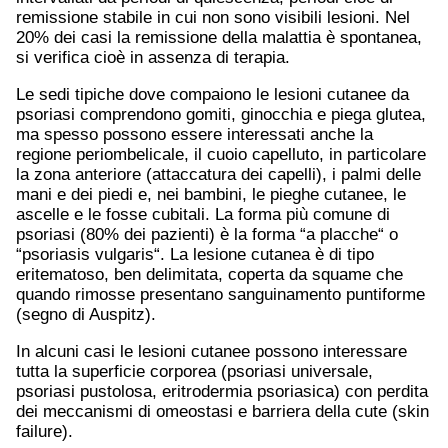
remissione stabile in cui non sono visibili lesioni. Nel
20% dei casi la remissione della malattia è spontanea,
si verifica cioè in assenza di terapia.
Le sedi tipiche dove compaiono le lesioni cutanee da
psoriasi comprendono gomiti, ginocchia e piega glutea,
ma spesso possono essere interessati anche la
regione periombelicale, il cuoio capelluto, in particolare
la zona anteriore (attaccatura dei capelli), i palmi delle
mani e dei piedi e, nei bambini, le pieghe cutanee, le
ascelle e le fosse cubitali. La forma più comune di
psoriasi (80% dei pazienti) è la forma “a placche“ o
“psoriasis vulgaris“. La lesione cutanea è di tipo
eritematoso, ben delimitata, coperta da squame che
quando rimosse presentano sanguinamento puntiforme
(segno di Auspitz).
In alcuni casi le lesioni cutanee possono interessare
tutta la superficie corporea (psoriasi universale,
psoriasi pustolosa, eritrodermia psoriasica) con perdita
dei meccanismi di omeostasi e barriera della cute (skin
failure).