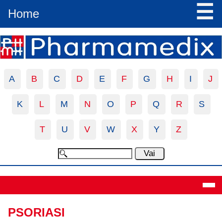
☰
Home
A
B
C
D
E
F
G
H
I
J
K
L
M
N
O
P
Q
R
S
T
U
V
W
X
Y
Z
Definizione
PSORIASI