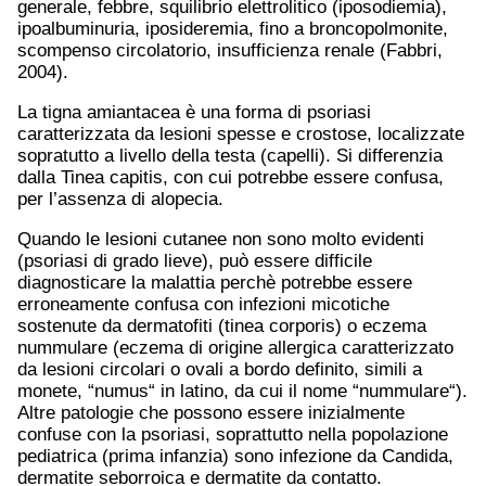
generale, febbre, squilibrio elettrolitico (iposodiemia),
ipoalbuminuria, iposideremia, fino a broncopolmonite,
scompenso circolatorio, insufficienza renale (Fabbri,
2004).
La tigna amiantacea è una forma di psoriasi
caratterizzata da lesioni spesse e crostose, localizzate
sopratutto a livello della testa (capelli). Si differenzia
dalla Tinea capitis, con cui potrebbe essere confusa,
per l’assenza di alopecia.
Quando le lesioni cutanee non sono molto evidenti
(psoriasi di grado lieve), può essere difficile
diagnosticare la malattia perchè potrebbe essere
erroneamente confusa con infezioni micotiche
sostenute da dermatofiti (tinea corporis) o eczema
nummulare (eczema di origine allergica caratterizzato
da lesioni circolari o ovali a bordo definito, simili a
monete, “numus“ in latino, da cui il nome “nummulare“).
Altre patologie che possono essere inizialmente
confuse con la psoriasi, soprattutto nella popolazione
pediatrica (prima infanzia) sono infezione da Candida,
dermatite seborroica e dermatite da contatto.