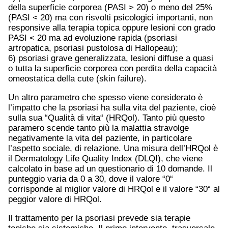
della superficie corporea (PASI > 20) o meno del 25%
(PASI < 20) ma con risvolti psicologici importanti, non
responsive alla terapia topica oppure lesioni con grado
PASI < 20 ma ad evoluzione rapida (psoriasi
artropatica, psoriasi pustolosa di Hallopeau);
6) psoriasi grave generalizzata, lesioni diffuse a quasi
o tutta la superficie corporea con perdita della capacità
omeostatica della cute (skin failure).
Un altro parametro che spesso viene considerato è
l’impatto che la psoriasi ha sulla vita del paziente, cioè
sulla sua “Qualità di vita“ (HRQol). Tanto più questo
paramero scende tanto più la malattia stravolge
negativamente la vita del paziente, in particolare
l’aspetto sociale, di relazione. Una misura dell’HRQol è
il Dermatology Life Quality Index (DLQI), che viene
calcolato in base ad un questionario di 10 domande. Il
punteggio varia da 0 a 30, dove il valore “0“
corrisponde al miglior valore di HRQol e il valore “30“ al
peggior valore di HRQol.
Il trattamento per la psoriasi prevede sia terapie