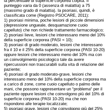
la percentuale di superficie corporea colpita. Il
punteggio varia da 0 (assenza di malattia) a 75
(massimo grado di malattia). la psoriasi, quindi, è
classificata come (Registro PSOCARE, 2011):
1) psoriasi minima, poche lesioni di piccole dimensioni
(depressione ungueale, desquamazione cuoio
capelluto) che non richiede trattamento farmacologico;
2) psoriasi lieve, lesioni che interessano meno del 10%
della superficie corporea (PASI < 10);
3) psoriasi di grado moderato, lesioni che interessano
fra il 10 e il 25% della superficie corporea (PASI 10-20)
oppure lesioni che interessano meno del 10% ma con
un coinvolgimento psicologico tale da avere
ripercussioni non trascurabili sulla vita di relazione del
paziente;
4) psoriasi di grado moderato-grave, lesioni che
interessano meno del 10% della superficie corporea ma
a carico di zone, come cuoio capelluto o palmo delle
mani, che possono rappresentare un “problema“ per il
paziente oppure lesioni che coinvolgono più del 10% di
superficie corporea (PASI 10-20) ma che non
rispondono alle terapie localizzate;
5) psoriasi grave, lesioni che coinvolgono più del 25%