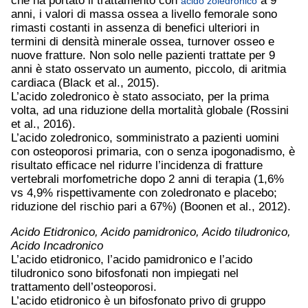
che ha portato il trattamento con
a 9
acido zoledronico
anni, i valori di massa ossea a livello femorale sono
rimasti costanti in assenza di benefici ulteriori in
termini di densità minerale ossea, turnover osseo e
nuove fratture. Non solo nelle pazienti trattate per 9
anni è stato osservato un aumento, piccolo, di aritmia
cardiaca (Black et al., 2015).
L’acido zoledronico è stato associato, per la prima
volta, ad una riduzione della mortalità globale (Rossini
et al., 2016).
L’acido zoledronico, somministrato a pazienti uomini
con osteoporosi primaria, con o senza ipogonadismo, è
risultato efficace nel ridurre l’incidenza di fratture
vertebrali morfometriche dopo 2 anni di terapia (1,6%
vs 4,9% rispettivamente con zoledronato e placebo;
riduzione del rischio pari a 67%) (Boonen et al., 2012).
Acido Etidronico, Acido pamidronico, Acido tiludronico,
Acido Incadronico
L’acido etidronico, l’acido pamidronico e l’acido
tiludronico sono bifosfonati non impiegati nel
trattamento dell’osteoporosi.
L’acido etidronico è un bifosfonato privo di gruppo