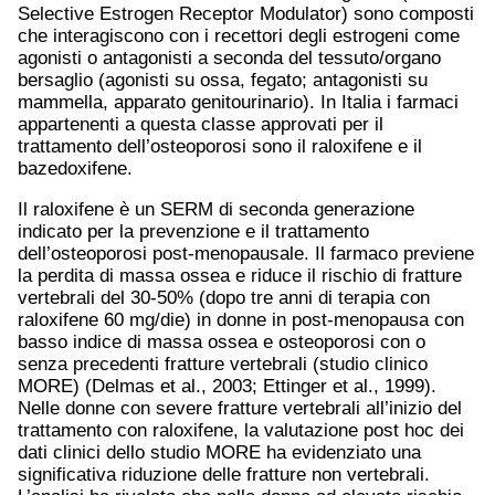
Selective Estrogen Receptor Modulator) sono composti
che interagiscono con i recettori degli estrogeni come
agonisti o antagonisti a seconda del tessuto/organo
bersaglio (agonisti su ossa, fegato; antagonisti su
mammella, apparato genitourinario). In Italia i farmaci
appartenenti a questa classe approvati per il
trattamento dell’osteoporosi sono il raloxifene e il
bazedoxifene.
Il raloxifene è un SERM di seconda generazione
indicato per la prevenzione e il trattamento
dell’osteoporosi post-menopausale. Il farmaco previene
la perdita di massa ossea e riduce il rischio di fratture
vertebrali del 30-50% (dopo tre anni di terapia con
raloxifene 60 mg/die) in donne in post-menopausa con
basso indice di massa ossea e osteoporosi con o
senza precedenti fratture vertebrali (studio clinico
MORE) (Delmas et al., 2003; Ettinger et al., 1999).
Nelle donne con severe fratture vertebrali all’inizio del
trattamento con raloxifene, la valutazione post hoc dei
dati clinici dello studio MORE ha evidenziato una
significativa riduzione delle fratture non vertebrali.