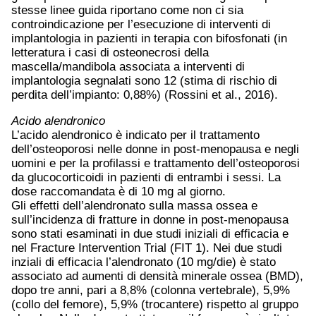
stesse linee guida riportano come non ci sia
controindicazione per l’esecuzione di interventi di
implantologia in pazienti in terapia con bifosfonati (in
letteratura i casi di osteonecrosi della
mascella/mandibola associata a interventi di
implantologia segnalati sono 12 (stima di rischio di
perdita dell’impianto: 0,88%) (Rossini et al., 2016).
Acido alendronico
L’acido alendronico è indicato per il trattamento
dell’osteoporosi nelle donne in post-menopausa e negli
uomini e per la profilassi e trattamento dell’osteoporosi
da glucocorticoidi in pazienti di entrambi i sessi. La
dose raccomandata è di 10 mg al giorno.
Gli effetti dell’alendronato sulla massa ossea e
sull’incidenza di fratture in donne in post-menopausa
sono stati esaminati in due studi iniziali di efficacia e
nel Fracture Intervention Trial (FIT 1). Nei due studi
inziali di efficacia l’alendronato (10 mg/die) è stato
associato ad aumenti di densità minerale ossea (BMD),
dopo tre anni, pari a 8,8% (colonna vertebrale), 5,9%
(collo del femore), 5,9% (trocantere) rispetto al gruppo