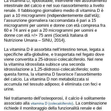
La vitamina D, liposolubile, interviene nell’assorbimento
intestinale del calcio e nel suo riassorbimento a livello
renale. Il fabbisogno giornaliero medio di vitamina D è
pari a 10 microgrammi (indipendentemente dall’età);
l’assunzione giornaliera raccomandata è pari a 15
microgrammi per uomini e donne con età compresa fra
60 e 74 anni e pari a 20 microgrammi per uomini e
donne con età =/> 75 anni (Società Italiana di
Nutrizione Umana – SINU, 2014).
La vitamina D è assorbita nell’intestino tenue, legata a
specifiche alfa-globuline, e trasportata nel fegato dove
viene convertita a 25-idrossi-colecalciferolo. Nel rene
la vitamina idrossilata subisce una seconda
idrossilazione a 1,25-diidrossi-colecalciferolo; sotto
questa forma, la vitamina D favorisce l’assorbimento
del calcio. La vitamina D non metabolizzata si
accumula nel tessuto adiposo; è eliminata con feci e
urine.
Nel trattamento dell’osteoporosi, il calcio è solitamente
associato alla
. La combinazione
vitamina D (colecalciferolo)
richiede il monitoraggio della funzionalità renale e dei