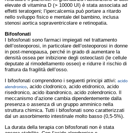
elevate di vitamina D (> 10000 UI) è stata associata ad
effetti teratogeni; l’ipercalcemia può portare a ritardo
nello sviluppo fisico e mentale del bambino, inclusa
stenosi aortica sopraventricolare e retinopatia.
Bifosfonati
I bifosfonati sono farmaci impiegati nel trattamento
dell’osteoporosi, in particolare dell’osteoporosi in donne
in post-menopausa, perché in grado di aumentare la
densità ossea per inibizione degli osteoclasti (le cellule
deputate al rimodellamento osseo) e ridurre il rischio di
frattura da fragilità dell’osso.
I bifosfonati comprendono i seguenti principi attivi:
acido
, acido clodronico, acido etidronico, acido
alendronico
risedronico, acido ibandronico, acido zolendronico. Il
meccanismo d’azione cambia dipendentemente dalla
presenza o assenza di un gruppo amminico nella
struttura chimica. Tutti i bifosfonati sono caratterizzati
dal un assorbimento intestinale molto basso (0,5-5%).
La durata della terapia con bifosfonati non è stata