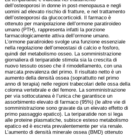
dell’osteoporosi in donne in post-menopausa e negli
uomini ad elevato rischio di fratture, e nel trattamento
dell’osteoporosi da glucocorticoidi. Il farmaco è
ottenuto per manipolazione dell’ormone paratiroideo
umano (PTH), rappresenta infatti la porzione
farmacologicamente attiva dell’ormone umano.
L’ormone paratiroideo svolge una funzione essenziale
nella regolazione dell’omeostasi di calcio e fosforo,
quindi del metabolismo osseo. La somministrazione
giornaliera di teriparatide stimola sia la crescita di
nuovo tessuto osseo che il rimodellamento, con una
marcata prevalenza del primo. Il risultato netto è un
aumento della densità ossea (soprattutto nel primo
anno di terapia) nelle regioni trabecolari delle ossa della
colonna vertebrale e del femore. La somministrazione
per via sottocutanea è l’unica che garantisce un
assorbimento elevato di farmaco (95%) (le altre vie di
somministrazione sono gravate da un elevato effetto di
primo passaggio epatico). La teriparatide non si lega
alle proteine plasmatiche, subisce esteso metabolismo
epatico ed è escreta prevalentemente per via renale.
L’aumento di densità minerale ossea (BMD) ottenuto