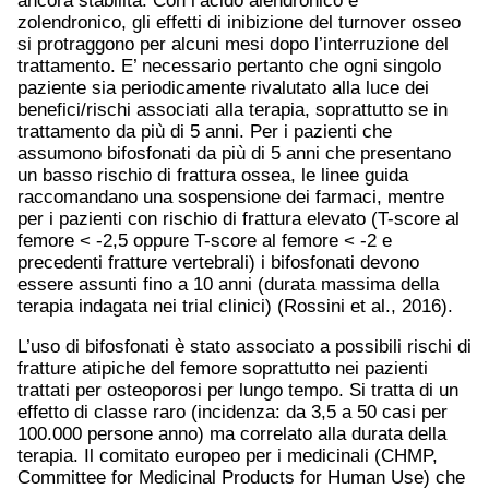
ancora stabilita. Con l’acido alendronico e
zolendronico, gli effetti di inibizione del turnover osseo
si protraggono per alcuni mesi dopo l’interruzione del
trattamento. E’ necessario pertanto che ogni singolo
paziente sia periodicamente rivalutato alla luce dei
benefici/rischi associati alla terapia, soprattutto se in
trattamento da più di 5 anni. Per i pazienti che
assumono bifosfonati da più di 5 anni che presentano
un basso rischio di frattura ossea, le linee guida
raccomandano una sospensione dei farmaci, mentre
per i pazienti con rischio di frattura elevato (T-score al
femore < -2,5 oppure T-score al femore < -2 e
precedenti fratture vertebrali) i bifosfonati devono
essere assunti fino a 10 anni (durata massima della
terapia indagata nei trial clinici) (Rossini et al., 2016).
L’uso di bifosfonati è stato associato a possibili rischi di
fratture atipiche del femore soprattutto nei pazienti
trattati per osteoporosi per lungo tempo. Si tratta di un
effetto di classe raro (incidenza: da 3,5 a 50 casi per
100.000 persone anno) ma correlato alla durata della
terapia. Il comitato europeo per i medicinali (CHMP,
Committee for Medicinal Products for Human Use) che