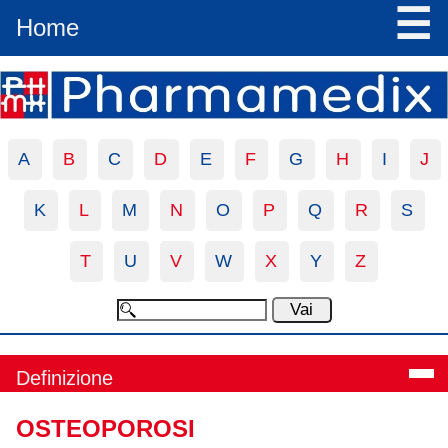
☰
Home
A
B
C
D
E
F
G
H
I
J
K
L
M
N
O
P
Q
R
S
T
U
V
W
X
Y
Z
Definizione
OSTEOPOROSI