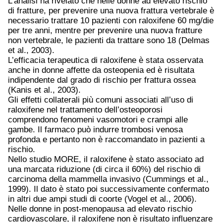
L’analisi ha rivelato che nelle donne ad elevato rischio
di fratture, per prevenire una nuova frattura vertebrale è
necessario trattare 10 pazienti con raloxifene 60 mg/die
per tre anni, mentre per prevenire una nuova fratture
non vertebrale, le pazienti da trattare sono 18 (Delmas
et al., 2003).
L’efficacia terapeutica di raloxifene è stata osservata
anche in donne affette da osteopenia ed è risultata
indipendente dal grado di rischio per frattura ossea
(Kanis et al., 2003).
Gli effetti collaterali più comuni associati all’uso di
raloxifene nel trattamento dell’osteoporosi
comprendono fenomeni vasomotori e crampi alle
gambe. Il farmaco può indurre trombosi venosa
profonda e pertanto non è raccomandato in pazienti a
rischio.
Nello studio MORE, il raloxifene è stato associato ad
una marcata riduzione (di circa il 60%) del rischio di
carcinoma della mammella invasivo (Cummings et al.,
1999). Il dato è stato poi successivamente confermato
in altri due ampi studi di coorte (Vogel et al., 2006).
Nelle donne in post-menopausa ad elevato rischio
cardiovascolare, il raloxifene non è risultato influenzare