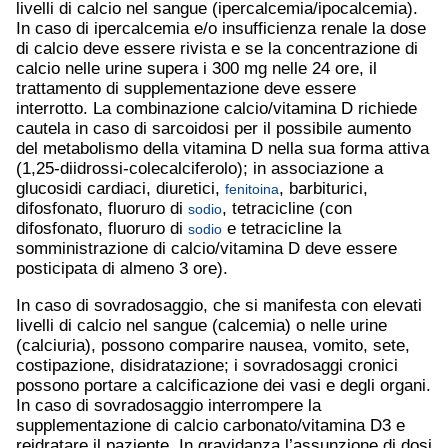
livelli di calcio nel sangue (ipercalcemia/ipocalcemia).
In caso di ipercalcemia e/o insufficienza renale la dose
di calcio deve essere rivista e se la concentrazione di
calcio nelle urine supera i 300 mg nelle 24 ore, il
trattamento di supplementazione deve essere
interrotto. La combinazione calcio/vitamina D richiede
cautela in caso di sarcoidosi per il possibile aumento
del metabolismo della vitamina D nella sua forma attiva
(1,25-diidrossi-colecalciferolo); in associazione a
glucosidi cardiaci, diuretici,
, barbiturici,
fenitoina
difosfonato, fluoruro di
, tetracicline (con
sodio
difosfonato, fluoruro di
e tetracicline la
sodio
somministrazione di calcio/vitamina D deve essere
posticipata di almeno 3 ore).
In caso di sovradosaggio, che si manifesta con elevati
livelli di calcio nel sangue (calcemia) o nelle urine
(calciuria), possono comparire nausea, vomito, sete,
costipazione, disidratazione; i sovradosaggi cronici
possono portare a calcificazione dei vasi e degli organi.
In caso di sovradosaggio interrompere la
supplementazione di calcio carbonato/vitamina D3 e
reidratare il paziente. In gravidanza l’assunzione di dosi