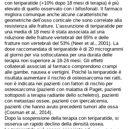
con teriparatide (+10% dopo 18 mesi di terapia) è più
elevato di quello osservato con i bifosfonati. Il farmaco
migliora comunque anche alcune caratteristiche
geometriche dell’osso corticale che sono correlate alla
resistenza alle fratture. L’assunzione di teriparatide per
una media di 18 mesi è stata associata ad una
riduzione delle fratture vertebrali del 65% e delle
fratture non vertebrali del 53% (Neer et al., 2001). La
dose raccomandata di teriparatide è di 20 microgrammi
al giorno per via sottocutanea per una durata delle
terapia non superiore ai 18-24 mesi. Gli effetti
collaterali associati al farmaco comprendono crampi
alle gambe, nausea e vertigini. Poiché la teriparatide è
risultata aumentare il rischio di osteosarcoma nei ratti,
non è indicata nei pazienti con fattori di rischio per
osteosarcoma (pazienti con malattia di Paget, pazienti
sottoposti a terapia radiante dello scheletro), pazienti
con metastasi ossee, pazienti con ipercalcemia,
pazienti che hanno avuto precedenti tumori alle ossa
(Cosman et al., 2014).
Dopo la sospensione della terapia con teriparatide, si
osserva un rapido declino della densità ossea.