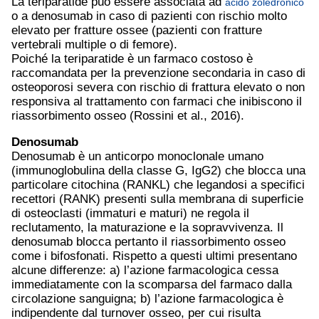
La teriparatide può essere associata ad
acido zoledronico
o a denosumab in caso di pazienti con rischio molto
elevato per fratture ossee (pazienti con fratture
vertebrali multiple o di femore).
Poiché la teriparatide è un farmaco costoso è
raccomandata per la prevenzione secondaria in caso di
osteoporosi severa con rischio di frattura elevato o non
responsiva al trattamento con farmaci che inibiscono il
riassorbimento osseo (Rossini et al., 2016).
Denosumab
Denosumab è un anticorpo monoclonale umano
(immunoglobulina della classe G, IgG2) che blocca una
particolare citochina (RANKL) che legandosi a specifici
recettori (RANK) presenti sulla membrana di superficie
di osteoclasti (immaturi e maturi) ne regola il
reclutamento, la maturazione e la sopravvivenza. Il
denosumab blocca pertanto il riassorbimento osseo
come i bifosfonati. Rispetto a questi ultimi presentano
alcune differenze: a) l’azione farmacologica cessa
immediatamente con la scomparsa del farmaco dalla
circolazione sanguigna; b) l’azione farmacologica è
indipendente dal turnover osseo, per cui risulta