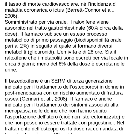
il tasso di morte cardiovascolare, né l’incidenza di
malattia coronarica o ictus (Barrett-Connor et al.,
2006).
Somministrato per via orale, il raloxifene viene
assorbito nel tratto gastrointestinale (60% circa della
dose). Il farmaco subisce un esteso processo
metabolico di primo passaggio (biodisponibilità orale
pari al 2%) in seguito al quale si formano diversi
metaboliti (glicuronidi). L’emivita è di 28 ore. Sia il
raloxifene che i metaboliti sono escreti per via fecale in
circa 5 giorni; meno del 6% della dose è escreta nelle
urine.
Il bazedoxifene è un SERM di terza generazione
indicato per il trattamento dell’osteoporosi in donne in
post-menopausa con un rischio aumentato di frattura
ossea (Gennari et al., 2008). Il farmaco è anche
indicato per il trattamento dei sintomi associati alla
menopausa nelle donne che non hanno subito
l’asportazione dell’utero (cioè non isterectomizzate) e
che non possono essere trattate con progestinici. Nel
trattamento dell’osteoporosi la dose raccomandata di