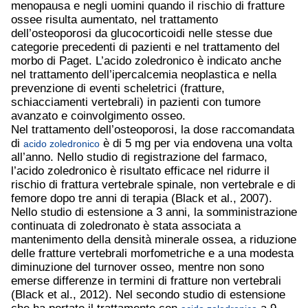
menopausa e negli uomini quando il rischio di fratture
ossee risulta aumentato, nel trattamento
dell’osteoporosi da glucocorticoidi nelle stesse due
categorie precedenti di pazienti e nel trattamento del
morbo di Paget. L’acido zoledronico è indicato anche
nel trattamento dell’ipercalcemia neoplastica e nella
prevenzione di eventi scheletrici (fratture,
schiacciamenti vertebrali) in pazienti con tumore
avanzato e coinvolgimento osseo.
Nel trattamento dell’osteoporosi, la dose raccomandata
di
è di 5 mg per via endovena una volta
acido zoledronico
all’anno. Nello studio di registrazione del farmaco,
l’acido zoledronico è risultato efficace nel ridurre il
rischio di frattura vertebrale spinale, non vertebrale e di
femore dopo tre anni di terapia (Black et al., 2007).
Nello studio di estensione a 3 anni, la somministrazione
continuata di zoledronato è stata associata a
mantenimento della densità minerale ossea, a riduzione
delle fratture vertebrali morfometriche e a una modesta
diminuzione del turnover osseo, mentre non sono
emerse differenze in termini di fratture non vertebrali
(Black et al., 2012). Nel secondo studio di estensione