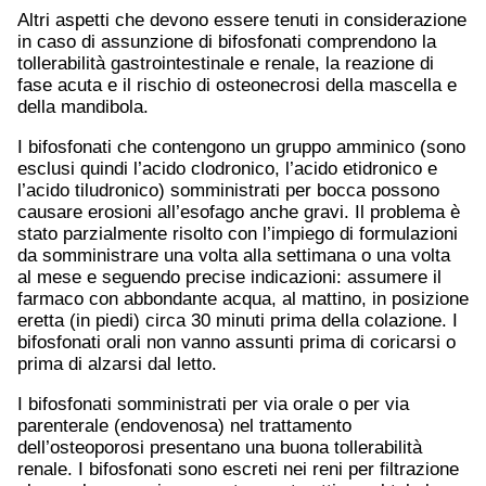
Altri aspetti che devono essere tenuti in considerazione
in caso di assunzione di bifosfonati comprendono la
tollerabilità gastrointestinale e renale, la reazione di
fase acuta e il rischio di osteonecrosi della mascella e
della mandibola.
I bifosfonati che contengono un gruppo amminico (sono
esclusi quindi l’acido clodronico, l’acido etidronico e
l’acido tiludronico) somministrati per bocca possono
causare erosioni all’esofago anche gravi. Il problema è
stato parzialmente risolto con l’impiego di formulazioni
da somministrare una volta alla settimana o una volta
al mese e seguendo precise indicazioni: assumere il
farmaco con abbondante acqua, al mattino, in posizione
eretta (in piedi) circa 30 minuti prima della colazione. I
bifosfonati orali non vanno assunti prima di coricarsi o
prima di alzarsi dal letto.
I bifosfonati somministrati per via orale o per via
parenterale (endovenosa) nel trattamento
dell’osteoporosi presentano una buona tollerabilità
renale. I bifosfonati sono escreti nei reni per filtrazione