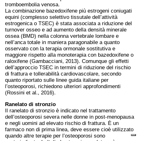
tromboembolia venosa.
La combinazione bazedoxifene più estrogeni coniugati
equini (complesso selettivo tissutale dell’attività
estrogenica o TSEC) è stata associata a riduzione del
turnover osseo e ad aumento della densità minerale
ossea (BMD) nella colonna vertebrale lombare e
nell’anca totale in maniera paragonabile a quanto
osservato con la terapia ormonale sostitutiva e
maggiore rispetto alla monoterapia con bazedoxifene o
raloxifene (Gambacciani, 2013). Comunque gli effetti
dell’approccio TSEC in termini di riduzione del rischio
di frattura e tollerabilità cardiovascolare, secondo
quanto riportato sulle linee guida italiane per
l’osteoporosi, richiedono ulteriori approfondimenti
(Rossini et al., 2016).
Ranelato di stronzio
Il ranelato di stronzio è indicato nel trattamento
dell’osteoporosi severa nelle donne in post-menopausa
e negli uomini ad elevato rischio di frattura. È un
farmaco non di prima linea, deve essere cioè utilizzato
quando altre terapie per l’osteoporosi sono