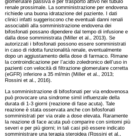
glomerulare passiva e per trasporto attivo nel tubulo
renale prossimale. La somministrazione per endovena
richiede una buona idratazione del paziente. I dati
clinici infatti suggeriscono che eventuali danni renali
associabili alla somministrazione endovena dei
bifosfonati possano dipendere dal tempo di infusione e
dalla dose somministrata (Miller et al., 2013). Se
autorizzati i bifosfonati possono essere somministrati
in caso di ridotta funzionalità renale, eventualmente
dopo un aggiustamento della dose di farmaco. Rimane
la controindicazione per l’acido zoledronico dell’uso in
pazienti con velocità di filtrazione glomerulare corretta
(eGFR) inferiore a 35 ml/min (Miller et al., 2013;
Rossini et al., 2016).
La somministrazione di bifosfonati per via endovenosa
può provocare una sindrome simil influenzale della
durata di 1-3 giorni (reazione di fase acuta). Tale
reazione è stata osservata anche con bifosfonati
somministrati per via orale a dose elevata. Raramente
la reazione di face acuta può comparire con sintomi più
severi e per più giorni; in tali casi piò essere indicato
somministrare una terapia steroidea (Rossini et al.,