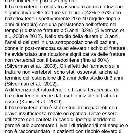
bazedoxifene è pari a 20 mg/die.
Il bazedoxifene è risultato associato ad una riduzione
significativa delle fratture vertebrali (42% e 37% con
bazedoxifene rispettivamente 20 e 40 mg/die dopo 3
anni di terapia) con una persistenza dell’effetto nel
tempo (riduzione fratture a 5 anni: 32%) (Silverman et
al., 2008 e 2012). Nello studio della durata di 3 anni,
l’analisi dei dati in una sottopopolazione di pazienti,
donne in post-menopausa ad elevato rischio di fratture,
ha evidenziato una riduzione significativa delle fratture
non vertebrali con il bazedoxifene (fino al 50%)
(Silverman et al., 2008). Gli effetti del farmaco sulle
fratture non vertebrali sono stati osservati anche al
termine dell’estensione di 2 anni dello studio di 3 anni
(Silverman et al., 2012).
A differenza del raloxifene, l’efficacia terapeutica del
bazedoxifene dipende dal rischio iniziale di frattura
ossea (Kanis et al., 2009).
Il bazedoxifene non è stato studiato in pazienti con
grave insufficienza renale od epatica. Deve essere
utilizzato con cautela in caso di ipertrigliceridemia
perché può aumentare i livelli di trigliceridi nel sangue e
non è raccomandato in pazienti con rischio elevato di