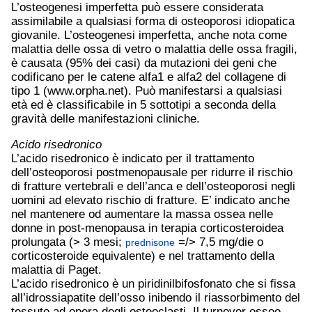
L’osteogenesi imperfetta può essere considerata
assimilabile a qualsiasi forma di osteoporosi idiopatica
giovanile. L’osteogenesi imperfetta, anche nota come
malattia delle ossa di vetro o malattia delle ossa fragili,
è causata (95% dei casi) da mutazioni dei geni che
codificano per le catene alfa1 e alfa2 del collagene di
tipo 1 (www.orpha.net). Può manifestarsi a qualsiasi
età ed è classificabile in 5 sottotipi a seconda della
gravità delle manifestazioni cliniche.
Acido risedronico
L’acido risedronico è indicato per il trattamento
dell’osteoporosi postmenopausale per ridurre il rischio
di fratture vertebrali e dell’anca e dell’osteoporosi negli
uomini ad elevato rischio di fratture. E’ indicato anche
nel mantenere od aumentare la massa ossea nelle
donne in post-menopausa in terapia corticosteroidea
prolungata (> 3 mesi;
=/> 7,5 mg/die o
prednisone
corticosteroide equivalente) e nel trattamento della
malattia di Paget.
L’acido risedronico è un piridinilbifosfonato che si fissa
all’idrossiapatite dell’osso inibendo il riassorbimento del
tessuto ad opera degli osteoclasti. Il turnover osseo