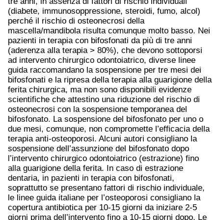
tre anni, in assenza di fattori di rischio individuali
(diabete, immunosoppressione, steroidi, fumo, alcol)
perché il rischio di osteonecrosi della
mascella/mandibola risulta comunque molto basso. Nei
pazienti in terapia con bifosfonati da più di tre anni
(aderenza alla terapia > 80%), che devono sottoporsi
ad intervento chirurgico odontoiatrico, diverse linee
guida raccomandano la sospensione per tre mesi dei
bifosfonati e la ripresa della terapia alla guarigione della
ferita chirurgica, ma non sono disponibili evidenze
scientifiche che attestino una riduzione del rischio di
osteonecrosi con la sospensione temporanea del
bifosfonato. La sospensione del bifosfonato per uno o
due mesi, comunque, non compromette l’efficacia della
terapia anti-osteoporosi. Alcuni autori consigliano la
sospensione dell’assunzione del bifosfonato dopo
l’intervento chirurgico odontoiatrico (estrazione) fino
alla guarigione della ferita. In caso di estrazione
dentaria, in pazienti in terapia con bifosfonati,
soprattutto se presentano fattori di rischio individuale,
le linee guida italiane per l’osteoporosi consigliano la
copertura antibiotica per 10-15 giorni da iniziare 2-5
giorni prima dell’intervento fino a 10-15 giorni dopo. Le