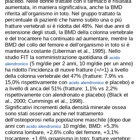
placebo. Nelle donne trattate con il farmaco è risultata
aumentata, in maniera significativa, anche la BMD
riferita all’organismo in toto. Nel gruppo trattato la
percentuale di pazienti che hanno subito una o più
fratture vertebrali si è ridotta del 48%. Nei due anni di
estensione degli studi, la BMD della colonna vertebrale
e del trocantere ha continuato ad aumentare, mentre la
BMD del collo del femore e dell’organismo in toto si è
mantenuta costante (Liberman et al., 1995). Nello
studio FIT la somministrazione quotidiana di
acido
(5 mg/die per 2 anni, 10 mg/die per un anno)
alendronico
ha ridotto l’incidenza di nuove fratture (=/>1) a livello
della colonna vertebrale del 47% (fratture: 7,9% vs
15,0% rispettivamente con
e placebo) e
acido alendronico
a livello di anca del 51% (fratture: 1,1% vs 2,2%
rispettivamente con alendronato e placebo) (Black et
al., 2000; Cummings et al., 1998).
Significativi incrementi della densità minerale ossea
sono stati osservati anche nel trattamento
dell’osteoporosi nella popolazione maschile (dopo due
anni con
10 mg/die, BMD: +5,3%
acido alendronico
colonna lombare, +2,6% collo del femore, +3,1%
trocantere, +1,6% organismo in toto; fratture vertebre: