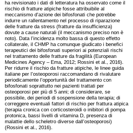
ha revisionato i dati di letteratura ha osservato come il
rischio di fratture atipiche fosse attribuibile al
meccanismo d’azione dei bifosfonati che potrebbe
indurre un rallentamento nel processo di riparazione
delle fratture da stress (fratture da insufficienza)
dovute a cause naturali (il meccanismo preciso non è
noto). Data l’incidenza molto bassa di questo effetto
collaterale, il CHMP ha comunque giudicato i benefici
terapeutici dei bifosfonati superiori ai potenziali rischi
nel trattamento delle fratture da fragilità (European
Medicines Agency – Ema, 2012; Rossini et al., 2016).
Per ridurre il rischio da fratture atipiche, le linee guida
italiane per l’osteoporosi raccomandano di rivalutare
periodicamente l’opportunità del trattamento con
bifosfonati soprattutto nei pazienti trattati per
osteoporosi per più di 5 anni; di considerare, se
possibile, dei periodi di sospensione della terapia; di
correggere eventuali fattori di rischio per frattura atipica
(terapia cronica con corticosteroidi o inibitori di pompa
protonica, bassi livelli di vitamina D, presenza di
malattie dello scheletro diverse dall’osteoporosi)
(Rossini et al., 2016).