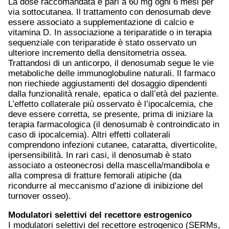
La dose raccomandata è pari a 60 mg ogni 6 mesi per
via sottocutanea. Il trattamento con denosumab deve
essere associato a supplementazione di calcio e
vitamina D. In associazione a teriparatide o in terapia
sequenziale con teriparatide è stato osservato un
ulteriore incremento della densitometria ossea.
Trattandosi di un anticorpo, il denosumab segue le vie
metaboliche delle immunoglobuline naturali. Il farmaco
non riechiede aggiustamenti del dosaggio dipendenti
dalla funzionalità renale, epatica o dall’età del paziente.
L’effetto collaterale più osservato è l’ipocalcemia, che
deve essere corretta, se presente, prima di iniziare la
terapia farmacologica (il denosumab è controindicato in
caso di ipocalcemia). Altri effetti collaterali
comprendono infezioni cutanee, cataratta, diverticolite,
ipersensibilità. In rari casi, il denosumab è stato
associato a osteonecrosi della mascella/mandibola e
alla compresa di fratture femorali atipiche (da
ricondurre al meccanismo d’azione di inibizione del
turnover osseo).
Modulatori selettivi del recettore estrogenico
I modulatori selettivi del recettore estrogenico (SERMs,