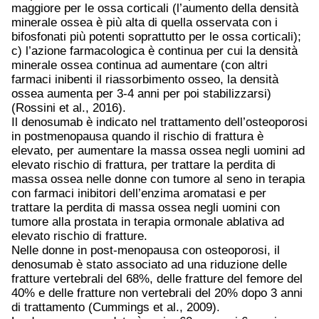
maggiore per le ossa corticali (l’aumento della densità
minerale ossea è più alta di quella osservata con i
bifosfonati più potenti soprattutto per le ossa corticali);
c) l’azione farmacologica è continua per cui la densità
minerale ossea continua ad aumentare (con altri
farmaci inibenti il riassorbimento osseo, la densità
ossea aumenta per 3-4 anni per poi stabilizzarsi)
(Rossini et al., 2016).
Il denosumab è indicato nel trattamento dell’osteoporosi
in postmenopausa quando il rischio di frattura è
elevato, per aumentare la massa ossea negli uomini ad
elevato rischio di frattura, per trattare la perdita di
massa ossea nelle donne con tumore al seno in terapia
con farmaci inibitori dell’enzima aromatasi e per
trattare la perdita di massa ossea negli uomini con
tumore alla prostata in terapia ormonale ablativa ad
elevato rischio di fratture.
Nelle donne in post-menopausa con osteoporosi, il
denosumab è stato associato ad una riduzione delle
fratture vertebrali del 68%, delle fratture del femore del
40% e delle fratture non vertebrali del 20% dopo 3 anni
di trattamento (Cummings et al., 2009).