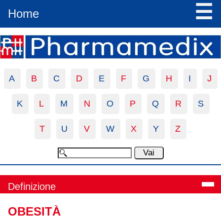
☰
Home
A
B
C
D
E
F
G
H
I
J
K
L
M
N
O
P
Q
R
S
T
U
V
W
X
Y
Z
Definizione
OBESITÀ