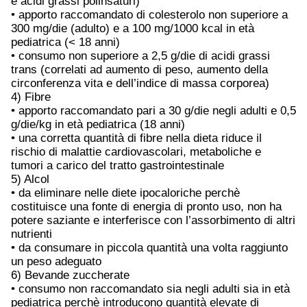
e acidi grassi polinsaturi)
• apporto raccomandato di colesterolo non superiore a
300 mg/die (adulto) e a 100 mg/1000 kcal in età
pediatrica (< 18 anni)
• consumo non superiore a 2,5 g/die di acidi grassi
trans (correlati ad aumento di peso, aumento della
circonferenza vita e dell’indice di massa corporea)
4) Fibre
• apporto raccomandato pari a 30 g/die negli adulti e 0,5
g/die/kg in età pediatrica (18 anni)
• una corretta quantità di fibre nella dieta riduce il
rischio di malattie cardiovascolari, metaboliche e
tumori a carico del tratto gastrointestinale
5) Alcol
• da eliminare nelle diete ipocaloriche perchè
costituisce una fonte di energia di pronto uso, non ha
potere saziante e interferisce con l’assorbimento di altri
nutrienti
• da consumare in piccola quantità una volta raggiunto
un peso adeguato
6) Bevande zuccherate
• consumo non raccomandato sia negli adulti sia in età
pediatrica perchè introducono quantità elevate di