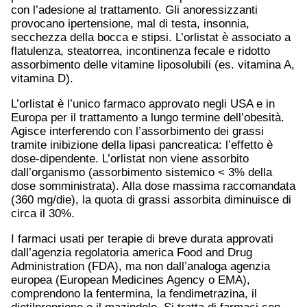
con l’adesione al trattamento. Gli anoressizzanti
provocano ipertensione, mal di testa, insonnia,
secchezza della bocca e stipsi. L’orlistat è associato a
flatulenza, steatorrea, incontinenza fecale e ridotto
assorbimento delle vitamine liposolubili (es. vitamina A,
vitamina D).
L’orlistat è l’unico farmaco approvato negli USA e in
Europa per il trattamento a lungo termine dell’obesità.
Agisce interferendo con l’assorbimento dei grassi
tramite inibizione della lipasi pancreatica: l’effetto è
dose-dipendente. L’orlistat non viene assorbito
dall’organismo (assorbimento sistemico < 3% della
dose somministrata). Alla dose massima raccomandata
(360 mg/die), la quota di grassi assorbita diminuisce di
circa il 30%.
I farmaci usati per terapie di breve durata approvati
dall’agenzia regolatoria america Food and Drug
Administration (FDA), ma non dall’analoga agenzia
europea (European Medicines Agency o EMA),
comprendono la fentermina, la fendimetrazina, il