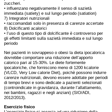
zuccheri.
• influenzano negativamente il senso di sazietà
immediata (satiety) e sul lungo periodo (satiation)
7) Integratori nutrizionali
• raccomandati solo in presenza di carenze accertate
8) Dolcificanti acalorici
• l’uso di questo tipo di dolcificante è controverso per
gli effetti limitanti sulla sazietà immediata e sul lungo
periodo
Nei pazienti in sovrappeso o obesi la dieta ipocalorica
dovrebbe comportare una riduzione dell’apporto
calorico pari al 15-30%. Le diete fortemente
ipocaloriche, che forniscono meno di 1200 kcalorie
(VLCD, Very Low calorie Diet), poichè possono indurre
carenze nutrizionali, devono essere adottate per periodi
di tempo brevi e sono dedicate a pazienti selezionati
(controindicate in gravidanza, durante l’allattamento,
nei bambini, ragazzi e negli anziani) (SIO/ADI,
2012/2013).
Esercizio fisico
L’esercizio fisico si associa ad una riduzione della