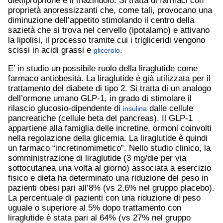
dietilproprione e il mazindolo. Si tratta di farmaci con
proprietà anoressizzanti che, come tali, provocano una
diminuzione dell’appetito stimolando il centro della
sazietà che si trova nel cervello (ipotalamo) e attivano
la lipolisi, il processo tramite cui i trigliceridi vengono
scissi in acidi grassi e
.
glicerolo
E’ in studio un possibile ruolo della liraglutide come
farmaco antiobesità. La liraglutide è già utilizzata per il
trattamento del diabete di tipo 2. Si tratta di un analogo
dell’ormone umano GLP-1, in grado di stimolare il
rilascio glucosio-dipendente di
dalle cellule
insulina
pancreatiche (cellule beta del pancreas). Il GLP-1
appartiene alla famiglia delle incretine, ormoni coinvolti
nella regolazione della glicemia. La liraglutide è quindi
un farmaco “incretinomimetico”. Nello studio clinico, la
somministrazione di liraglutide (3 mg/die per via
sottocutanea una volta al giorno) associata a esercizio
fisico e dieta ha determinato una riduzione del peso in
pazienti obesi pari all’8% (vs 2,6% nel gruppo placebo).
La percentuale di pazienti con una riduzione di peso
uguale o superiore al 5% dopo trattamento con
liraglutide è stata pari al 64% (vs 27% nel gruppo