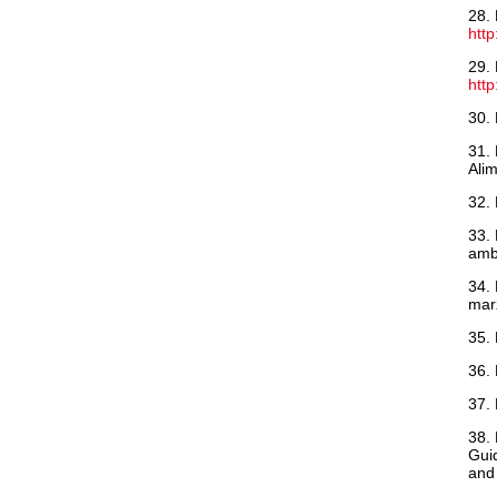
28. 
htt
29. 
htt
30. 
31. 
Alim
32. 
33. 
ambu
34. 
mar
35. 
36. 
37. 
38. 
Gui
and