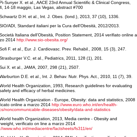
Pi-Sunyer X. et al., AACE 23rd Annual Scientific & Clinical Congress,
4, 14-18 maggio, Las Vegas, abstract #700
Schwartz D.H. et al., Int. J. Obes. (lond.), 2013, 37 (10), 1336.
SIO/ADI, Standard italiani per la Cura dell’Obesità, 2012/2013.
Società Italiana dell’Obesità, Position Statement, 2014 verifiato online a
zo 2014
http://www.sio-obesita.org/
Sofi F. et al., Eur. J. Cardiovasc. Prev. Rehabil., 2008, 15 (3), 247.
Strasburger V.C. et al., Pediatrics, 2011, 128 (1), 201.
Sui X. et al., JAMA, 2007, 298 (21), 2507.
Warburton D.E. et al., Int. J. Behav. Nutr. Phys. Act., 2010, 11 (7), 39.
World Health Organization, 1993, Research guidelines for evaluating
safety and efficacy of herbal medicines.
World Health Organization - Europe, Obesity: data and statistics, 2008
ficato online a marzo 2014
http://www.euro.who.int/en/health-
ics/noncommunicable-diseases/obesity/data-and-statistics
World health Organization, 2013, Media centre - Obesity and
weight, verificato on line a marzo 2014
://www.who.int/mediacentre/factsheets/fs311/en/