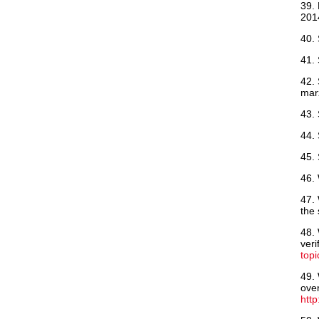
39. 
201
40. 
41. 
42. 
mar
43. 
44. 
45. 
46. 
47. 
the 
48. 
veri
top
49. 
over
http