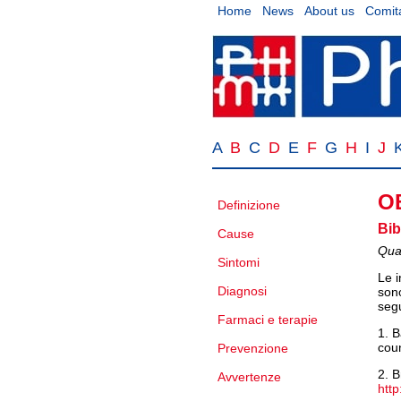
Home
News
About us
Comita
A
B
C
D
E
F
G
H
I
J
O
Definizione
Bib
Cause
Qual
Sintomi
Le 
Diagnosi
sono
segu
Farmaci e terapie
1. B
cou
Prevenzione
2. B
Avvertenze
htt