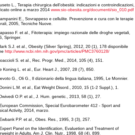
useto L., Terapia chirurgica dell’obesità: indicazioni e controindicazioni,
ficato online a marzo 2014
www.sio-obesita.org/documenti/sio_010.pdf
ampanini E., Sovrappeso e cellulite. Prevenzione e cura con le terapie
rali, 2005, Tecniche Nuove.
apasso F. et al., Fitoterapia: impiego razionale delle droghe vegetali,
, Springer.
lark S.J. et al., Obesity (Silver Spring), 2012, 20 (1), 178 disponibile
ine
http://www.ncbi.nlm.nih.gov/pmc/articles/PMC3760128/
oaccioli S. et al., Rec. Progr. Med., 2014, 105 (4), 151.
e Koning L. et al., Eur. Heart J., 2007, 28 (7), 850.
evoto G., Oli G., Il dizionario della lingua italiana, 1995, Le Monnier.
Donini L.M. et al., Eat Weight Disord., 2010, 15 (1-2 Suppl.), 1.
Dwivedi O.P. et al., J. Hum. genetic., 2013, 58 (1), 27.
 European Commission, Special Eurobarometer 412 - Sport and
ical Activity, 2014, marzo.
Ewbank P.P. et al., Obes. Res., 1995, 3 (3), 257.
Expert Panel on the Identification, Evaluetion and Treatment of
weight in Adults, Am J. Clin. Nutr., 1998, 68 (4), 899.