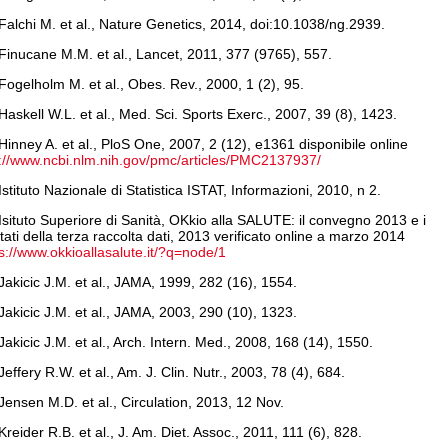
Falchi M. et al., Nature Genetics, 2014, doi:10.1038/ng.2939.
Finucane M.M. et al., Lancet, 2011, 377 (9765), 557.
Fogelholm M. et al., Obes. Rev., 2000, 1 (2), 95.
Haskell W.L. et al., Med. Sci. Sports Exerc., 2007, 39 (8), 1423.
Hinney A. et al., PloS One, 2007, 2 (12), e1361 disponibile online
p://www.ncbi.nlm.nih.gov/pmc/articles/PMC2137937/
Istituto Nazionale di Statistica ISTAT, Informazioni, 2010, n 2.
Isituto Superiore di Sanità, OKkio alla SALUTE: il convegno 2013 e i
ltati della terza raccolta dati, 2013 verificato online a marzo 2014
s://www.okkioallasalute.it/?q=node/1
Jakicic J.M. et al., JAMA, 1999, 282 (16), 1554.
Jakicic J.M. et al., JAMA, 2003, 290 (10), 1323.
Jakicic J.M. et al., Arch. Intern. Med., 2008, 168 (14), 1550.
Jeffery R.W. et al., Am. J. Clin. Nutr., 2003, 78 (4), 684.
Jensen M.D. et al., Circulation, 2013, 12 Nov.
Kreider R.B. et al., J. Am. Diet. Assoc., 2011, 111 (6), 828.