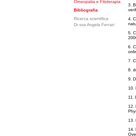
Omeopatia e Fitoterapia
3. B
veri
Bibliografia
Ricerca scientifica
4. C
natu
Dr.ssa Angela Ferrari
5. C
2006
6. C
onl
7. C
8. d
9. D
10. 
11. 
12.
Phys
13. 
14. 
Over