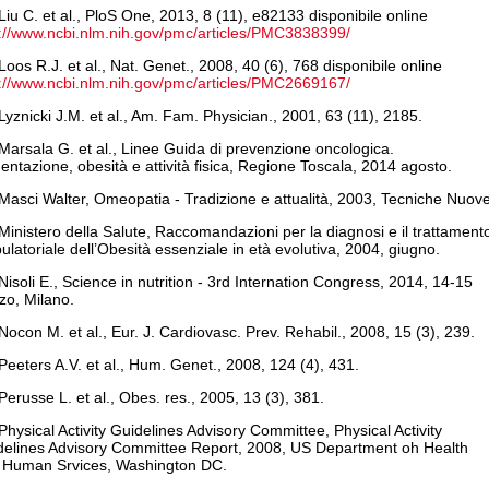
Liu C. et al., PloS One, 2013, 8 (11), e82133 disponibile online
p://www.ncbi.nlm.nih.gov/pmc/articles/PMC3838399/
Loos R.J. et al., Nat. Genet., 2008, 40 (6), 768 disponibile online
p://www.ncbi.nlm.nih.gov/pmc/articles/PMC2669167/
Lyznicki J.M. et al., Am. Fam. Physician., 2001, 63 (11), 2185.
Marsala G. et al., Linee Guida di prevenzione oncologica.
entazione, obesità e attività fisica, Regione Toscala, 2014 agosto.
Masci Walter, Omeopatia - Tradizione e attualità, 2003, Tecniche Nuove
Ministero della Salute, Raccomandazioni per la diagnosi e il trattament
latoriale dell’Obesità essenziale in età evolutiva, 2004, giugno.
Nisoli E., Science in nutrition - 3rd Internation Congress, 2014, 14-15
zo, Milano.
Nocon M. et al., Eur. J. Cardiovasc. Prev. Rehabil., 2008, 15 (3), 239.
Peeters A.V. et al., Hum. Genet., 2008, 124 (4), 431.
Perusse L. et al., Obes. res., 2005, 13 (3), 381.
Physical Activity Guidelines Advisory Committee, Physical Activity
delines Advisory Committee Report, 2008, US Department oh Health
 Human Srvices, Washington DC.