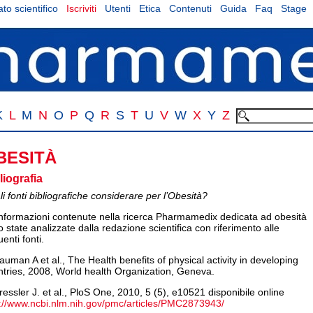
to scientifico
Iscriviti
Utenti
Etica
Contenuti
Guida
Faq
Stage
K
L
M
N
O
P
Q
R
S
T
U
V
W
X
Y
Z
BESITÀ
liografia
i fonti bibliografiche considerare per l’Obesità?
informazioni contenute nella ricerca Pharmamedix dedicata ad obesità
 state analizzate dalla redazione scientifica con riferimento alle
enti fonti.
auman A et al., The Health benefits of physical activity in developing
ntries, 2008, World health Organization, Geneva.
ressler J. et al., PloS One, 2010, 5 (5), e10521 disponibile online
p://www.ncbi.nlm.nih.gov/pmc/articles/PMC2873943/