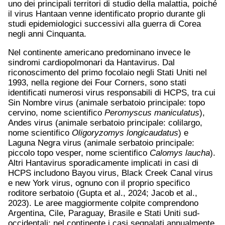
uno dei principali territori di studio della malattia, poiché
il virus Hantaan venne identificato proprio durante gli
studi epidemiologici successivi alla guerra di Corea
negli anni Cinquanta.
Nel continente americano predominano invece le
sindromi cardiopolmonari da Hantavirus. Dal
riconoscimento del primo focolaio negli Stati Uniti nel
1993, nella regione dei Four Corners, sono stati
identificati numerosi virus responsabili di HCPS, tra cui
Sin Nombre virus (animale serbatoio principale: topo
cervino, nome scientifico
Peromyscus
maniculatus
),
Andes virus (animale serbatoio principale: colilargo,
nome scientifico
Oligoryzomys
longicaudatus
) e
Laguna Negra virus (animale serbatoio principale:
piccolo topo vesper, nome scientifico
Calomys
laucha
).
Altri Hantavirus sporadicamente implicati in casi di
HCPS includono Bayou virus, Black Creek Canal virus
e new York virus, ognuno con il proprio specifico
roditore serbatoio (Gupta et al., 2024; Jacob et al.,
2023). Le aree maggiormente colpite comprendono
Argentina, Cile, Paraguay, Brasile e Stati Uniti sud-
occidentali; nel continente i casi segnalati annualmente