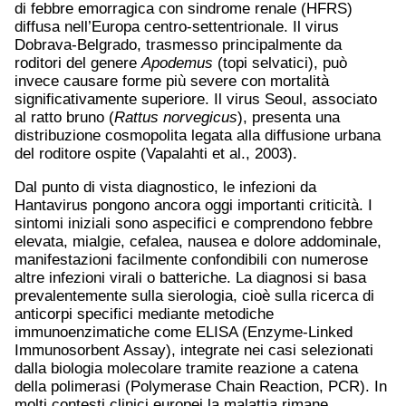
di febbre emorragica con sindrome renale (HFRS)
diffusa nell’Europa centro-settentrionale. Il virus
Dobrava-Belgrado, trasmesso principalmente da
roditori del genere
Apodemus
(topi selvatici), può
invece causare forme più severe con mortalità
significativamente superiore. Il virus Seoul, associato
al ratto bruno (
Rattus
norvegicus
), presenta una
distribuzione cosmopolita legata alla diffusione urbana
del roditore ospite (Vapalahti et al., 2003).
Dal punto di vista diagnostico, le infezioni da
Hantavirus pongono ancora oggi importanti criticità. I
sintomi iniziali sono aspecifici e comprendono febbre
elevata, mialgie, cefalea, nausea e dolore addominale,
manifestazioni facilmente confondibili con numerose
altre infezioni virali o batteriche. La diagnosi si basa
prevalentemente sulla sierologia, cioè sulla ricerca di
anticorpi specifici mediante metodiche
immunoenzimatiche come ELISA (Enzyme-Linked
Immunosorbent Assay), integrate nei casi selezionati
dalla biologia molecolare tramite reazione a catena
della polimerasi (Polymerase Chain Reaction, PCR). In
molti contesti clinici europei la malattia rimane