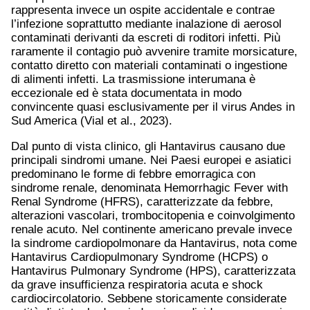
rappresenta invece un ospite accidentale e contrae
l’infezione soprattutto mediante inalazione di aerosol
contaminati derivanti da escreti di roditori infetti. Più
raramente il contagio può avvenire tramite morsicature,
contatto diretto con materiali contaminati o ingestione
di alimenti infetti. La trasmissione interumana è
eccezionale ed è stata documentata in modo
convincente quasi esclusivamente per il virus Andes in
Sud America (Vial et al., 2023).
Dal punto di vista clinico, gli Hantavirus causano due
principali sindromi umane. Nei Paesi europei e asiatici
predominano le forme di febbre emorragica con
sindrome renale, denominata Hemorrhagic Fever with
Renal Syndrome (HFRS), caratterizzate da febbre,
alterazioni vascolari, trombocitopenia e coinvolgimento
renale acuto. Nel continente americano prevale invece
la sindrome cardiopolmonare da Hantavirus, nota come
Hantavirus Cardiopulmonary Syndrome (HCPS) o
Hantavirus Pulmonary Syndrome (HPS), caratterizzata
da grave insufficienza respiratoria acuta e shock
cardiocircolatorio. Sebbene storicamente considerate