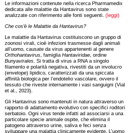
Le informazioni contenute nella ricerca Pharmamedix
dedicata alle malattie da Hantavirus sono state
analizzate con riferimento alle fonti seguenti.
(leggi)
Che cos'è le Malattie da Hantavirus?
Le malattie da Hantavirus costituiscono un gruppo di
zoonosi virali, cioè infezioni trasmesse dagli animali
all’uomo, causate da virus appartenenti al genere
Orthohantavirus
, famiglia
Hantaviridae
, ordine
Bunyavirales
. Si tratta di virus a RNA a singolo
filamento e polarità negativa, rivestiti da un involucro
(envelope) lipidico, caratterizzati da una spiccata
affinità biologica per l’endotelio vascolare, ovvero il
tessuto che riveste internamente i vasi sanguigni (Vial
et al., 2023).
Gli Hantavirus sono mantenuti in natura attraverso un
rapporto di adattamento evolutivo con specifici roditori
serbatoio. Ogni virus tende infatti ad associarsi a una
particolare specie animale ospite, che elimina il
patogeno attraverso urine, saliva e feci senza
sviluppare una malattia clinicamente evidente. L’uomo