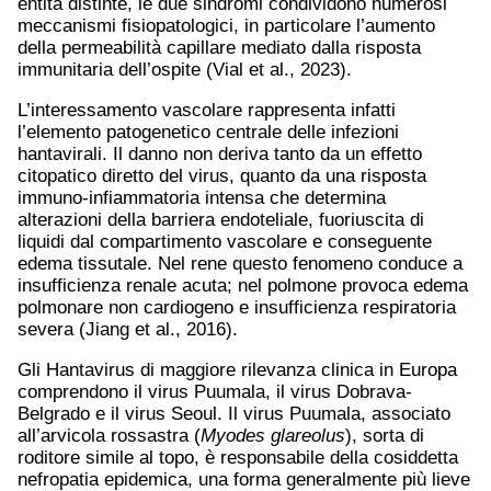
entità distinte, le due sindromi condividono numerosi
meccanismi fisiopatologici, in particolare l’aumento
della permeabilità capillare mediato dalla risposta
immunitaria dell’ospite (Vial et al., 2023).
L’interessamento vascolare rappresenta infatti
l’elemento patogenetico centrale delle infezioni
hantavirali. Il danno non deriva tanto da un effetto
citopatico diretto del virus, quanto da una risposta
immuno-infiammatoria intensa che determina
alterazioni della barriera endoteliale, fuoriuscita di
liquidi dal compartimento vascolare e conseguente
edema tissutale. Nel rene questo fenomeno conduce a
insufficienza renale acuta; nel polmone provoca edema
polmonare non cardiogeno e insufficienza respiratoria
severa (Jiang et al., 2016).
Gli Hantavirus di maggiore rilevanza clinica in Europa
comprendono il virus Puumala, il virus Dobrava-
Belgrado e il virus Seoul. Il virus Puumala, associato
all’arvicola rossastra (
Myodes
glareolus
), sorta di
roditore simile al topo, è responsabile della cosiddetta
nefropatia epidemica, una forma generalmente più lieve