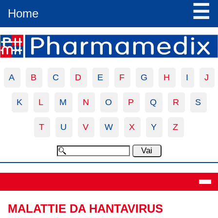
☰
Home
A
B
C
D
E
F
G
H
I
J
K
L
M
N
O
P
Q
R
S
T
U
V
W
X
Y
Z
Definizione
MALATTIE DA HANTAVIRUS