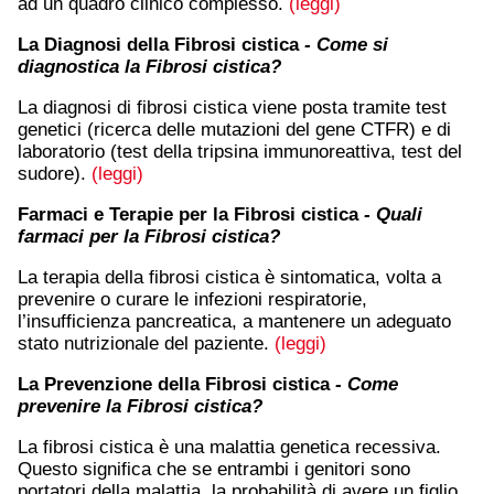
ad un quadro clinico complesso.
(leggi)
La Diagnosi della Fibrosi cistica
- Come si
diagnostica la Fibrosi cistica?
La diagnosi di fibrosi cistica viene posta tramite test
genetici (ricerca delle mutazioni del gene CTFR) e di
laboratorio (test della tripsina immunoreattiva, test del
sudore).
(leggi)
Farmaci e Terapie per la Fibrosi cistica
- Quali
farmaci per la Fibrosi cistica?
La terapia della fibrosi cistica è sintomatica, volta a
prevenire o curare le infezioni respiratorie,
l’insufficienza pancreatica, a mantenere un adeguato
stato nutrizionale del paziente.
(leggi)
La Prevenzione della Fibrosi cistica
- Come
prevenire la Fibrosi cistica?
La fibrosi cistica è una malattia genetica recessiva.
Questo significa che se entrambi i genitori sono
portatori della malattia, la probabilità di avere un figlio