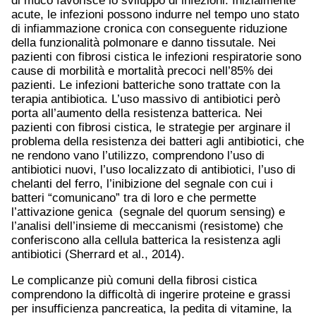
di muco favorisce lo sviluppo di infezioni. Inizialmente
acute, le infezioni possono indurre nel tempo uno stato
di infiammazione cronica con conseguente riduzione
della funzionalità polmonare e danno tissutale. Nei
pazienti con fibrosi cistica le infezioni respiratorie sono
cause di morbilità e mortalità precoci nell’85% dei
pazienti. Le infezioni batteriche sono trattate con la
terapia antibiotica. L’uso massivo di antibiotici però
porta all’aumento della resistenza batterica. Nei
pazienti con fibrosi cistica, le strategie per arginare il
problema della resistenza dei batteri agli antibiotici, che
ne rendono vano l’utilizzo, comprendono l’uso di
antibiotici nuovi, l’uso localizzato di antibiotici, l’uso di
chelanti del ferro, l’inibizione del segnale con cui i
batteri “comunicano” tra di loro e che permette
l’attivazione genica (segnale del quorum sensing) e
l’analisi dell’insieme di meccanismi (resistome) che
conferiscono alla cellula batterica la resistenza agli
antibiotici (Sherrard et al., 2014).
Le complicanze più comuni della fibrosi cistica
comprendono la difficoltà di ingerire proteine e grassi
per insufficienza pancreatica, la pedita di vitamine, la