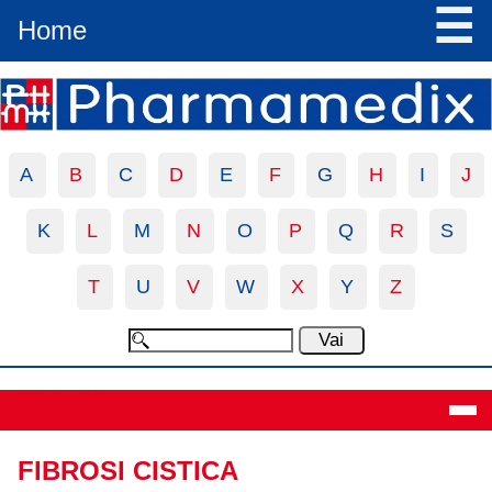
☰
Home
A
B
C
D
E
F
G
H
I
J
K
L
M
N
O
P
Q
R
S
T
U
V
W
X
Y
Z
Definizione
FIBROSI CISTICA