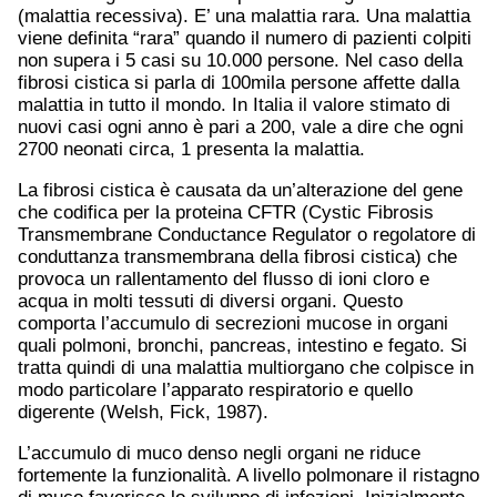
(malattia recessiva). E’ una malattia rara. Una malattia
viene definita “rara” quando il numero di pazienti colpiti
non supera i 5 casi su 10.000 persone. Nel caso della
fibrosi cistica si parla di 100mila persone affette dalla
malattia in tutto il mondo. In Italia il valore stimato di
nuovi casi ogni anno è pari a 200, vale a dire che ogni
2700 neonati circa, 1 presenta la malattia.
La fibrosi cistica è causata da un’alterazione del gene
che codifica per la proteina CFTR (Cystic Fibrosis
Transmembrane Conductance Regulator o regolatore di
conduttanza transmembrana della fibrosi cistica) che
provoca un rallentamento del flusso di ioni cloro e
acqua in molti tessuti di diversi organi. Questo
comporta l’accumulo di secrezioni mucose in organi
quali polmoni, bronchi, pancreas, intestino e fegato. Si
tratta quindi di una malattia multiorgano che colpisce in
modo particolare l’apparato respiratorio e quello
digerente (Welsh, Fick, 1987).
L’accumulo di muco denso negli organi ne riduce
fortemente la funzionalità. A livello polmonare il ristagno