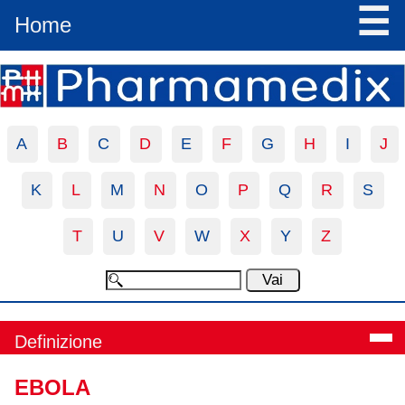
☰
Home
A
B
C
D
E
F
G
H
I
J
K
L
M
N
O
P
Q
R
S
T
U
V
W
X
Y
Z
Definizione
EBOLA